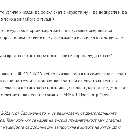
о увлича хиляди да се включат в каузата му – да подкрепя и да
в тежка житейска ситуация.
но дежурство и организира животоспасяваща операция за
, а проследява лечението му, показвайки истинска отдаденост и
а и продава благотворително своите „горски чудатковци“.
.
рянин” – ЯНКО ЯНКОВ, който оказва помощ на семейства от град
овяване на техните домове, пострадали от опустошителната
но участва в благотворителни инициативи и дарява средства за
делението по неонатологията в УМБАЛ “Проф. д-р Стоян
 2011 г. от Сдружението и са вдъхновени от дългогодишните
ра. Тези отличия са израз на висока признателност към отделна
ст на доброта са допринесли за промяна в живота на някой друг