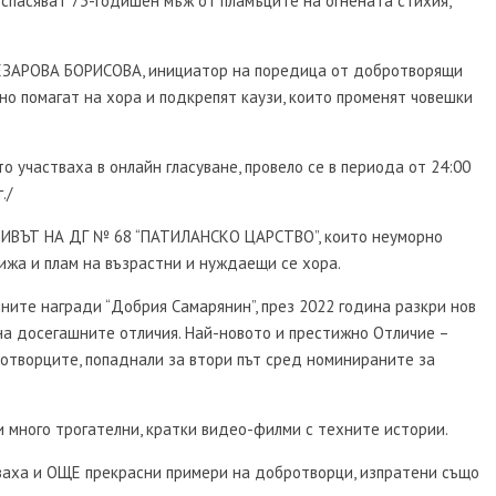
спасяват 73-годишен мъж от пламъците на огнената стихия,
ЕЗАРОВА БОРИСОВА, инициатор на поредица от добротворящи
но помагат на хора и подкрепят каузи, които променят човешки
о участваха в онлайн гласуване, провело се в периода от 24:00
./
ИВЪТ НА ДГ № 68 “ПАТИЛАНСКО ЦАРСТВО”, които неуморно
ижа и плам на възрастни и нуждаещи се хора.
ните награди “Добрия Самарянин”, през 2022 година разкри нов
на досегашните отличия. Най-новото и престижно Отличие –
ротворците, попаднали за втори път сред номинираните за
и много трогателни, кратки видео-филми с техните истории.
аха и ОЩЕ прекрасни примери на добротворци, изпратени също