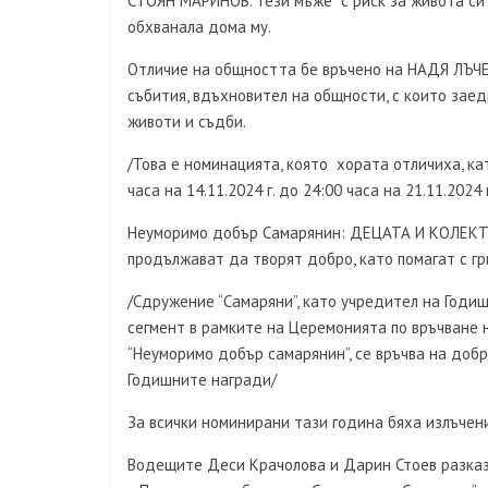
СТОЯН МАРИНОВ. Тези мъже с риск за живота си 
обхванала дома му.
Отличие на общността бе връчено на НАДЯ ЛЪЧ
събития, вдъхновител на общности, с които заед
животи и съдби.
/Това е номинацията, която хората отличиха, кат
часа на 14.11.2024 г. до 24:00 часа на 21.11.2024 г
Неуморимо добър Самарянин: ДЕЦАТА И КОЛЕКТ
продължават да творят добро, като помагат с гр
/Сдружение “Самаряни”, като учредител на Годиш
сегмент в рамките на Церемонията по връчване 
“Неуморимо добър самарянин”, се връчва на доб
Годишните награди/
За всички номинирани тази година бяха излъчен
Водещите Деси Крачолова и Дарин Стоев разказ