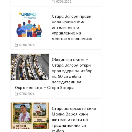
07.08.2026
Стара Загора прави
нова крачка към
интелигентно
управление на
местната икономика
07.08.2026
Общински съвет –
Стара Загора откри
процедура за избор
на 50 съдебни
заседатели за
Окръжен съд – Стара Загора
07.08.2026
Старозагорското село
Малка Верея кани
жители и гости на
традиционния си
събор