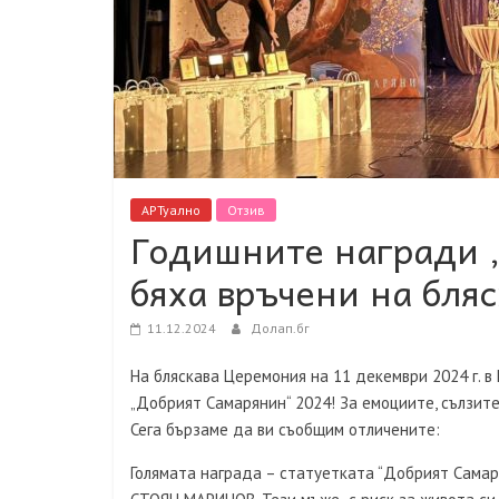
АРТуално
Отзив
Годишните награди 
бяха връчени на бля
11.12.2024
Долап.бг
На бляскава Церемония на 11 декември 2024 г. в
„Добрият Самарянин“ 2024! За емоциите, сълзит
Сега бързаме да ви съобщим отличените:
Голямата награда – статуетката “Добрият Сама