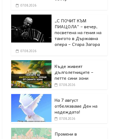
07.08.2026
„С ПОЧИТ КЪМ
ПИАЦОЛА“ – вечер,
посветена на гения на
тангото в Държавна
опера – Стара Загора
07.08.2026
Къде живеят
дълголетниците –
петте сини зони
07.08.2026
На 7 август
отбелязваме Ден на
надеждата!
07.08.2026
Промени в