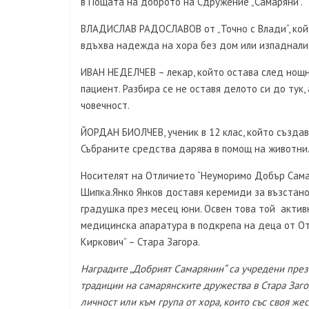
в Пощата на доброто на Сдружение „Самаряни”.
ВЛАДИСЛАВ РАДОСЛАВОВ от „Точно с Влади“, койт
вдъхва надежда на хора без дом или изпаднали 
ИВАН НЕДЕЛЧЕВ – лекар, който остава след нощ
пациент. Разбира се не оставя делото си до тук
човечност.
ЙОРДАН БИОЛЧЕВ, ученик в 12 клас, който създав
Събраните средства дарява в помощ на животни
Носителят на Отличието “Неуморимо Добър Сама
Шипка.Янко Янков доставя керемиди за възстан
градушка през месец юни. Освен това той актив
медицинска апаратура в подкрепа на деца от От
Киркович” – Стара Загора.
Наградите „Добрият Самарянин“ са учредени през
традиции на самарянските дружества в Стара Заго
личност или към група от хора, които със своя же