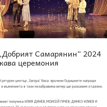
„Добрият Самарянин“ 2024
скава церемония
 Културен център „Загора” бяха връчени Годишните награди
е и вълнението в тази незабравима вечер ще разкажем отделно.
рянин” получиха ИЛИЯ ДИНЕВ, МОИСЕЙ ГИЧЕВ, ДИНКО ИЛИЕВ И