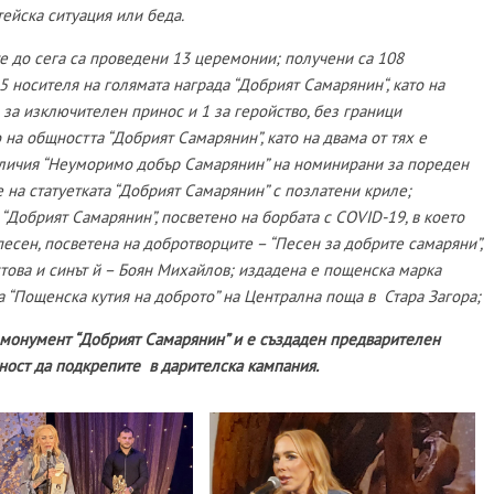
тейска ситуация или беда.
ите до сега са проведени 13 церемонии; получени са 108
 носителя на голямата награда “Добрият Самарянин“, като на
 за изключителен принос и 1 за геройство, без граници
 на общността “Добрият Самарянин”, като на двама от тях е
тличия “Неуморимо добър Самарянин” на номинирани за пореден
на статуетката “Добрият Самарянин” с позлатени криле;
 “Добрият Самарянин”, посветено на борбата с COVID-19, в което
песен, посветена на добротворците – “Песен за добрите самаряни”,
това и синът й – Боян Михайлов; издадена е пощенска марка
 “Пощенска кутия на доброто” на Централна поща в Стара Загора;
 монумент “Добрият Самарянин” и е създаден предварителен
ност да подкрепите в дарителска кампания.