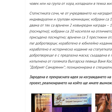
човек или на група от хора, изпаднали в тежка жи
Статистиката сочи, че от учредяването на наград
индивидуални и групови номинации; избрани са 15
двама от тях са връчени 2 извънредни награди – 1
(посмъртно); избрани са 20 носителя на отличието
присъдено посмъртно; връчени са 3 престижни о
път добротворци; изработено е юбилейно издание 
изработено е историческо издание на статуетката
добротворецът е с предпазна маска; създадена е 
изпълнена от голямата българска певица Ваня Кос
“Добрият Самарянин”; позиционирана е специална
Зародена е прекрасната идея за изграждането на
проект, реализирането на който ще имате възмож