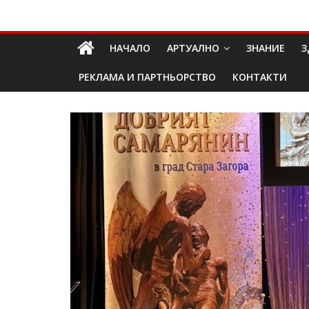
Skip
Долап
to
content
НАЧАЛО
АРТУАЛНО
ЗНАНИЕ
З
БГ
РЕКЛАМА И ПАРТНЬОРСТВО
КОНТАКТИ
култура|
изкуство|
пътешествия|
мода|
събития|
кухня|
реклама|
минало|