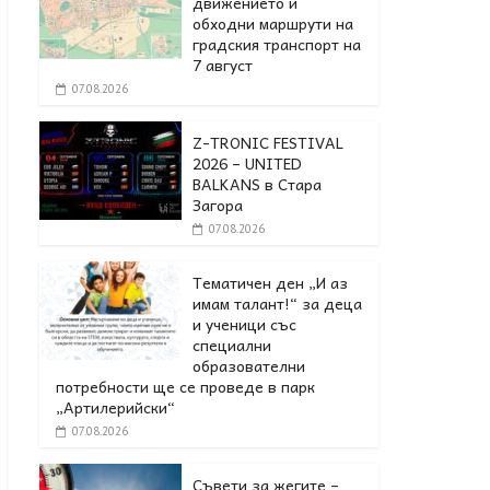
движението и
обходни маршрути на
градския транспорт на
7 август
07.08.2026
Z-TRONIC FESTIVAL
2026 – UNITED
BALKANS в Стара
Загора
07.08.2026
Тематичен ден „И аз
имам талант!“ за деца
и ученици със
специални
образователни
потребности ще се проведе в парк
„Артилерийски“
07.08.2026
Съвети за жегите –