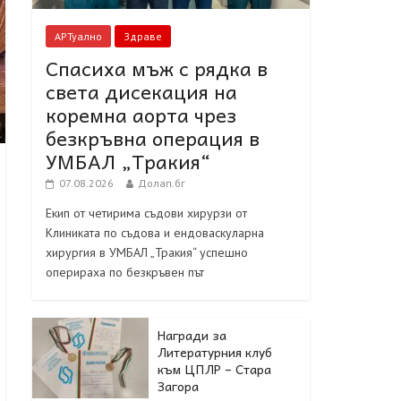
АРТуално
Здраве
Спасиха мъж с рядка в
света дисекация на
коремна аорта чрез
безкръвна операция в
УМБАЛ „Тракия“
07.08.2026
Долап.бг
Екип от четирима съдови хирурзи от
Клиниката по съдова и ендоваскуларна
хирургия в УМБАЛ „Тракия“ успешно
оперираха по безкръвен път
Награди за
Литературния клуб
към ЦПЛР – Стара
Загора