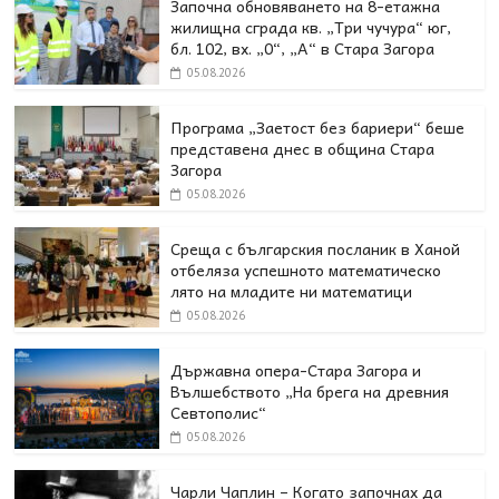
Започна обновяването на 8-етажна
жилищна сграда кв. „Три чучура“ юг,
бл. 102, вх. „0“, „А“ в Стара Загора
05.08.2026
Програма „Заетост без бариери“ беше
представена днес в oбщина Стара
Загора
05.08.2026
Среща с българския посланик в Ханой
отбеляза успешното математическо
лято на младите ни математици
05.08.2026
Държавна опера-Стара Загора и
Вълшебството „На брега на древния
Севтополис“
05.08.2026
Чарли Чаплин – Когато започнах да