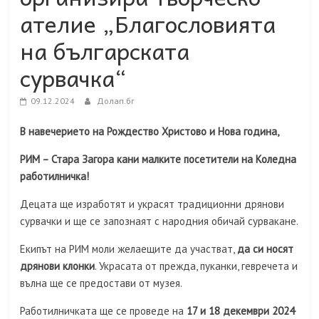
ателие „Благословията
на българската
сурвачка“
09.12.2024
Долап.бг
В навечерието на Рождество Христово и Нова година,
РИМ – Стара Загора кани малките посетители на Коледна
работилничка!
Децата ще изработят и украсят традиционни дрянови
сурвачки и ще се запознаят с народния обичай сурвакане.
Екипът на РИМ моли желаещите да участват,
да си носят
дрянови клонки
. Украсата от прежда, пуканки, гевречета и
вълна ще се предостави от музея.
Работилничката ще се проведе на
17
и 18 декември 2024