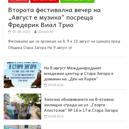
Втората фестивална вечер на
„Август е музика“ посреща
Фредерик Виал Трио
05.08.2026
Долап.бг
Фестивалът ще се проведе на 8, 9 и 10 август на сцената пред
Община Стара Загора На 9 август от
На 8 август Международният
младежки център в Стара Загора е
домакин на „Ден на Корея“
05.08.2026
Започна обновяването на 8-етажна
жилищна сграда на ул. „Георги
Апостолов“ № 16 и 17 в Стара Загора
05.08.2026