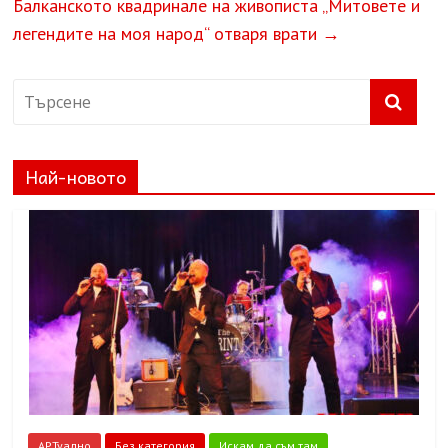
Балканското квадринале на живописта „Митовете и
легендите на моя народ“ отваря врати
→
Най-новото
АРТуално
Без категория
Искам да съм там