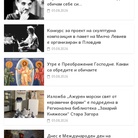
обичам себе си…
05.08.2026
Конкурс за проект на скулптурна
композиция в памет на Милчо Левиев
е организиран в Пловдив
05.08.2026
Утре е Преображение Господне. Какви
са обредите и обичаите
05.08.2026
Изложба „Ажурен морски свят от
керамични форми“ е подредена в
Регионална библиотека „Захарий
Княжески“ Стара Загора
05.08.2026
Днес e Международен ден на