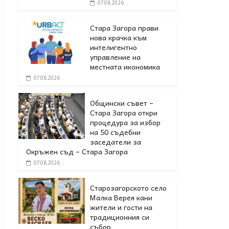
07.08.2026
Стара Загора прави
нова крачка към
интелигентно
управление на
местната икономика
07.08.2026
Общински съвет –
Стара Загора откри
процедура за избор
на 50 съдебни
заседатели за
Окръжен съд – Стара Загора
07.08.2026
Старозагорското село
Малка Верея кани
жители и гости на
традиционния си
събор