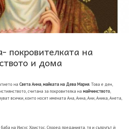
- покровителката на
ството и дома
чатието на
Света Анна
,
майката на Дева Мария
. Това е ден,
истиянството, считана за покровителка на
майчинството
,
уват всички, които носят имената Ана, Анна, Ани, Аника, Анета,
баба на Иисус Христос. Според преданията, тя и съпругът ѝ