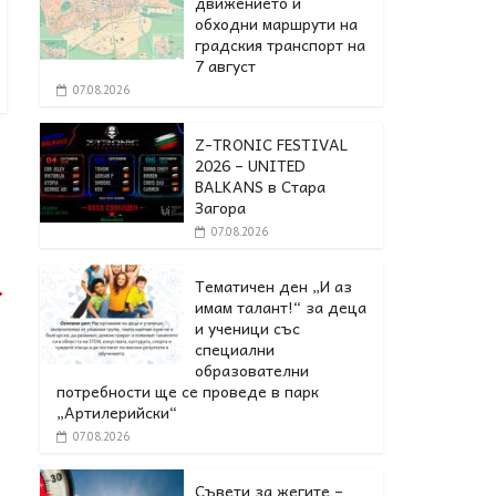
движението и
обходни маршрути на
градския транспорт на
7 август
07.08.2026
Z-TRONIC FESTIVAL
2026 – UNITED
BALKANS в Стара
Загора
07.08.2026
Тематичен ден „И аз
→
имам талант!“ за деца
и ученици със
специални
образователни
потребности ще се проведе в парк
„Артилерийски“
07.08.2026
Съвети за жегите –