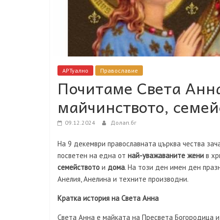
АРТуално
Православие
Почитаме Света Анна
майчинството, семей
09.12.2024
Долап.бг
На 9 декември православната църква чества за
посветен на една от
най-уважаваните жени
в хр
семейството
и
дома
. На този ден имен ден празн
Анелия, Анелина и техните производни.
Кратка история на Света Анна
Света Анна е майката на Пресвета Богородица и 