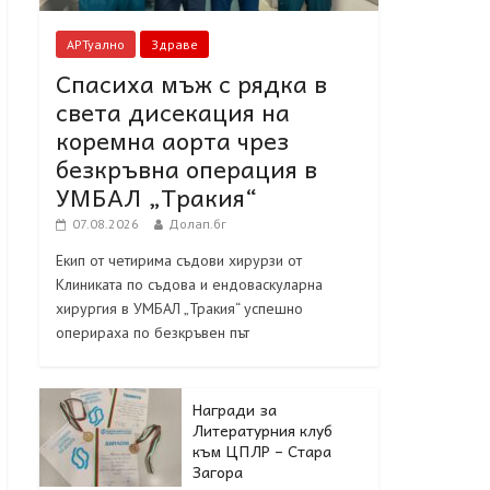
АРТуално
Здраве
Спасиха мъж с рядка в
света дисекация на
коремна аорта чрез
безкръвна операция в
УМБАЛ „Тракия“
07.08.2026
Долап.бг
Екип от четирима съдови хирурзи от
Клиниката по съдова и ендоваскуларна
хирургия в УМБАЛ „Тракия“ успешно
оперираха по безкръвен път
Награди за
Литературния клуб
към ЦПЛР – Стара
Загора