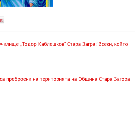
st
чилище „Тодор Каблешков“ Стара Загра:“Всеки, който
 са преброени на територията на Община Стара Загора