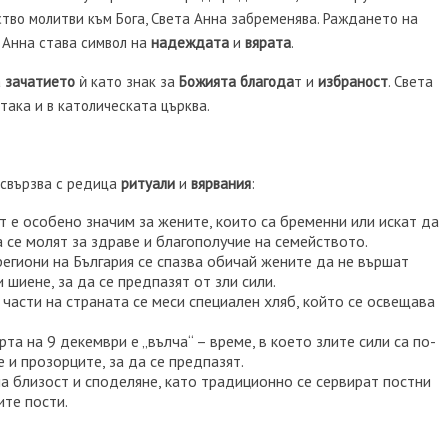
тво молитви към Бога, Света Анна забременява. Раждането на
а Анна става символ на
надеждата
и
вярата
.
а
зачатието
ѝ като знак за
Божията благода
т и
избраност
. Света
така и в католическата църква.
 свързва с редица
ритуали
и
вярвания
:
 е особено значим за жените, които са бременни или искат да
 се молят за здраве и благополучие на семейството.
региони на България се спазва обичай жените да не вършат
 шиене, за да се предпазят от зли сили.
 части на страната се меси специален хляб, който се освещава
рта на 9 декември е „вълча“ – време, в което злите сили са по-
 и прозорците, за да се предпазят.
на близост и споделяне, като традиционно се сервират постни
ите пости.