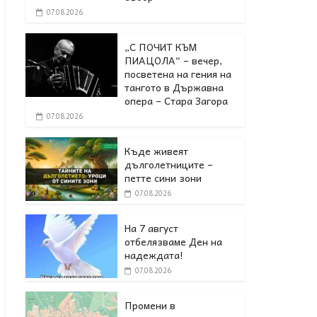
07.08.2026
„С ПОЧИТ КЪМ
ПИАЦОЛА“ – вечер,
посветена на гения на
тангото в Държавна
опера – Стара Загора
07.08.2026
Къде живеят
дълголетниците –
петте сини зони
07.08.2026
На 7 август
отбелязваме Ден на
надеждата!
07.08.2026
Промени в