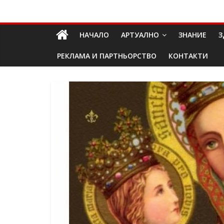
Skip
Долап
to
content
НАЧАЛО
АРТУАЛНО
ЗНАНИЕ
З
БГ
РЕКЛАМА И ПАРТНЬОРСТВО
КОНТАКТИ
култура|
изкуство|
пътешествия|
мода|
събития|
кухня|
реклама|
минало|