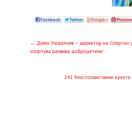
Facebook
Twitter
Google+
Pintere
←
Димо Неделчев – директор на Спортно у
спортува развива добродетели“
241 безстопанствени кучета