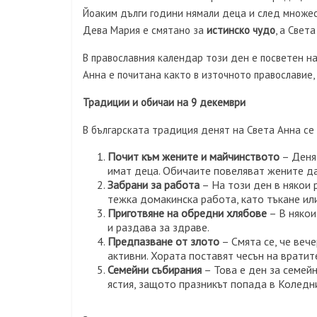
Йоаким дълги години нямали деца и след множес
Дева Мария е смятано за
истинско чудо
, а Свет
В православния календар този ден е посветен н
Анна е почитана както в източното православие, 
Традиции и обичаи на 9 декември
В българската традиция денят на Света Анна се
Почит към жените и майчинството
– Денят
имат деца. Обичаите повеляват жените да
Забрани за работа
– На този ден в някои 
тежка домакинска работа, като тъкане или
Приготвяне на обредни хлябове
– В някои
и раздава за здраве.
Предпазване от злото
– Смята се, че вече
активни. Хората поставят чесън на вратите
Семейни събирания
– Това е ден за семей
ястия, защото празникът попада в Коледн