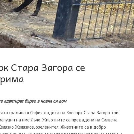
рк Стара Загора се
ирима
е адаптират бързо в новия си дом
ката градина в София дадоха на Зоопарк Стара Загора три
капуцин на име Лъчо. Животните са предадени на Силвена
Желязко Желязков, озеленител. Животните са в добро