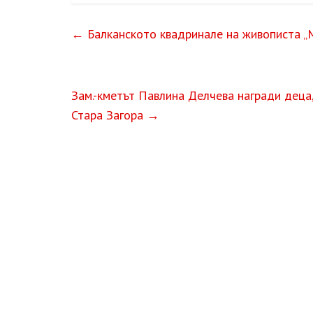
←
Балканското квадринале на живописта „М
Зам.-кметът Павлина Делчева награди деца,
Стара Загора
→