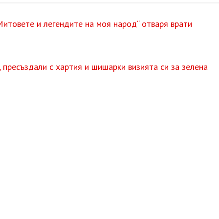
итовете и легендите на моя народ“ отваря врати
 пресъздали с хартия и шишарки визията си за зелена