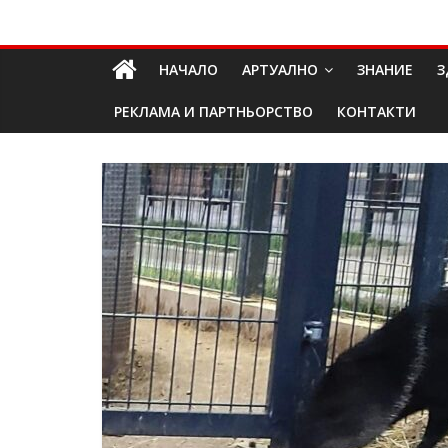
Skip
Долап
to
content
НАЧАЛО
АРТУАЛНО
ЗНАНИЕ
З
БГ
РЕКЛАМА И ПАРТНЬОРСТВО
КОНТАКТИ
култура|
изкуство|
пътешествия|
мода|
събития|
кухня|
реклама|
минало|