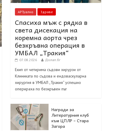
АРТуално
Здраве
Спасиха мъж с рядка в
света дисекация на
коремна аорта чрез
безкръвна операция в
УМБАЛ „Тракия“
07.08.2026
Долап.бг
Екип от четирима съдови хирурзи от
Клиниката по съдова и ендоваскуларна
хирургия в УМБАЛ „Тракия“ успешно
оперираха по безкръвен път
Награди за
Литературния клуб
към ЦПЛР – Стара
Загора