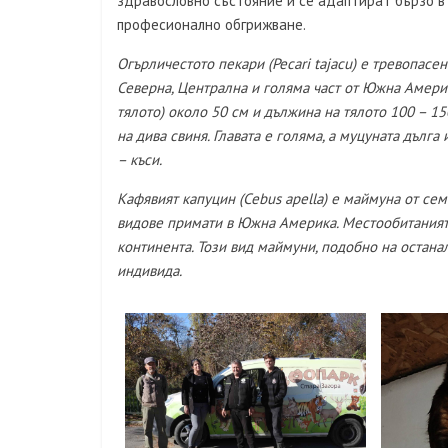
здравословно състояние и се адаптират бързо в 
професионално обгрижване.
Огърличестото пекари (Pecari tajacu) е тревопас
Северна, Централна и голяма част от Южна Америк
тялото) около 50 cм и дължина на тялото 100 – 15
на дива свиня. Главата е голяма, а муцуната дълга
– къси.
Кафявият капуцин (Cebus apella) е маймуна от се
видове примати в Южна Америка. Местообитанията
континента. Този вид маймуни, подобно на остана
индивида.