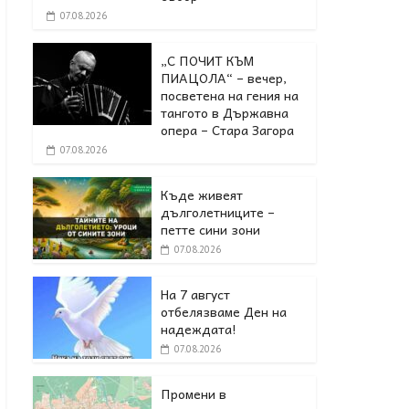
07.08.2026
„С ПОЧИТ КЪМ
ПИАЦОЛА“ – вечер,
посветена на гения на
тангото в Държавна
опера – Стара Загора
07.08.2026
Къде живеят
дълголетниците –
петте сини зони
07.08.2026
На 7 август
отбелязваме Ден на
надеждата!
07.08.2026
Промени в