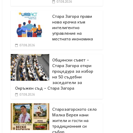
07.08.2026
Стара Загора прави
нова крачка към
интелигентно
управление на
местната икономика
07.08.2026
Общински съвет –
Стара Загора откри
процедура за избор
на 50 съдебни
заседатели за
Окръжен съд – Стара Загора
07.08.2026
Старозагорското село
Малка Верея кани
жители и гости на
традиционния си
събор