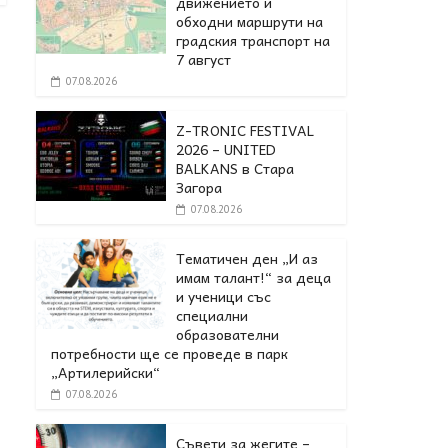
движението и
обходни маршрути на
градския транспорт на
7 август
07.08.2026
Z-TRONIC FESTIVAL
2026 – UNITED
BALKANS в Стара
Загора
07.08.2026
Тематичен ден „И аз
имам талант!“ за деца
и ученици със
специални
образователни
потребности ще се проведе в парк
„Артилерийски“
07.08.2026
Съвети за жегите –