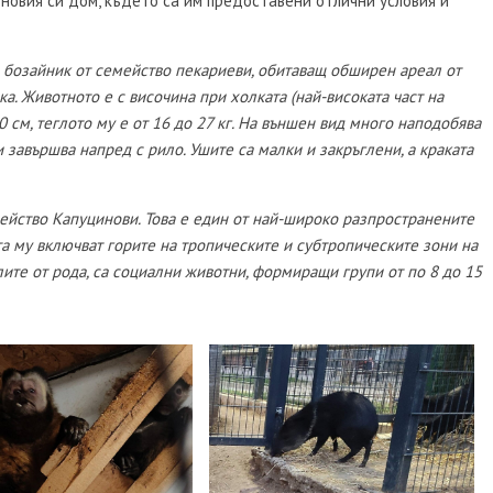
новия си дом, където са им предоставени отлични условия и
ен бозайник от семейство пекариеви, обитаващ обширен ареал от
а. Животното е с височина при холката (най-високата част на
0 cм, теглото му е от 16 до 27 кг. На външен вид много наподобява
 и завършва напред с рило. Ушите са малки и закръглени, а краката
мейство Капуцинови. Това е един от най-широко разпространените
 му включват горите на тропическите и субтропическите зони на
лите от рода, са социални животни, формиращи групи от по 8 до 15