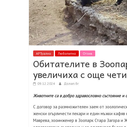
АРТуално
Любопитно
Отзив
Обитателите в Зоопа
увеличиха с още чет
09.12.2024
Долап.бг
Животните са в добро здравословно състояние и с
С договор за размножителен заем от зоологичес
женски огърличести пекари и един мъжки кафяв 
Маврева, зооинженер в Зоопарк Стара Загора и 