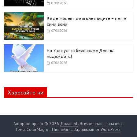
07.08.2026
Къде живеят дълголетниците – петте
сини зони
07.08.2026
На 7 август отбелязваме Ден на
надеждата!
07.08.2026
Харесайте ни
Авторско право © 2026
Долап БГ
. Всички права запазени.
Тема: ColorMag от
ThemeGrill
. Задвижван от
WordPress
.