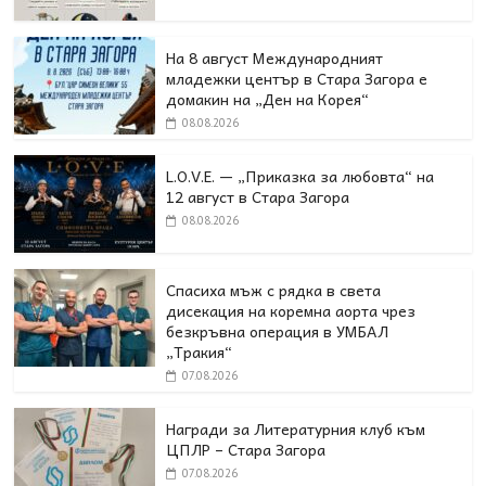
На 8 август Международният
младежки център в Стара Загора е
домакин на „Ден на Корея“
08.08.2026
L.O.V.E. — „Приказка за любовта“ на
12 август в Стара Загора
08.08.2026
Спасиха мъж с рядка в света
дисекация на коремна аорта чрез
безкръвна операция в УМБАЛ
„Тракия“
07.08.2026
Награди за Литературния клуб към
ЦПЛР – Стара Загора
07.08.2026