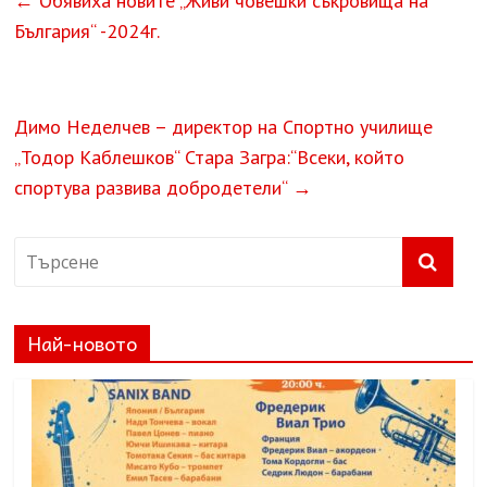
←
Обявиха новите „Живи човешки съкровища на
България“ -2024г.
Димо Неделчев – директор на Спортно училище
„Тодор Каблешков“ Стара Загра:“Всеки, който
спортува развива добродетели“
→
Най-новото