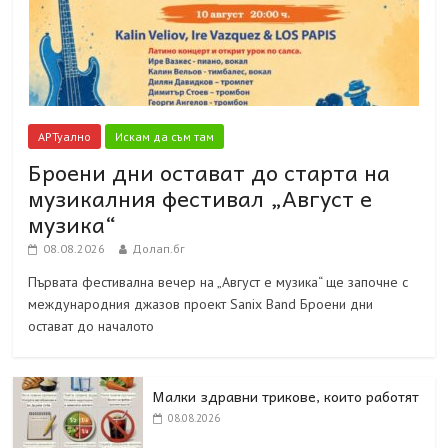
АРТуално
Искам да съм там
Броени дни остават до старта на
музикалния фестивал „Август е
музика“
08.08.2026
Долап.бг
Първата фестивална вечер на „Август е музика“ ще започне с
международния джазов проект Sanix Band Броени дни
остават до началото
Малки здравни трикове, които работят
08.08.2026