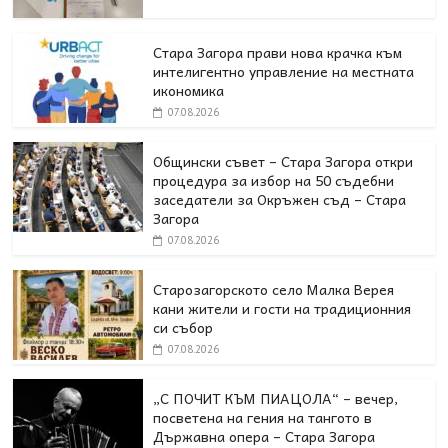
Стара Загора прави нова крачка към
интелигентно управление на местната
икономика
07.08.2026
Общински съвет – Стара Загора откри
процедура за избор на 50 съдебни
заседатели за Окръжен съд – Стара
Загора
07.08.2026
Старозагорското село Малка Верея
кани жители и гости на традиционния
си събор
07.08.2026
„С ПОЧИТ КЪМ ПИАЦОЛА“ – вечер,
посветена на гения на тангото в
Държавна опера – Стара Загора