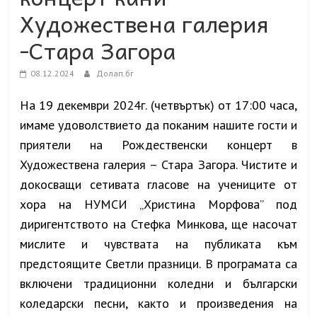
Художествена галерия
-Стара Загора
08.12.2024
Долап.бг
На 1
9
декември 2024г. (четвъртък) от 17:00 часа,
имаме удоволствието да поканим нашите гости и
приятели на Рождественски концерт в
Художествена галерия – Стара Загора. Чистите и
докосващи сетивата гласове на учениците от
хора на НУМСИ „Христина Морфова” под
диригентството на Стефка Минкова, ще насочат
мислите и чувствата на публиката към
предстоящите Светли празници. В програмата са
включени традиционни коледни и български
коледарски песни, както и произведения на