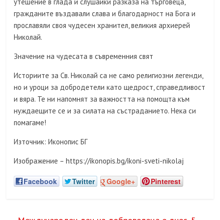
утешение в глада и слушайки разказа на търговеца,
гражданите въздавали слава и благодарност на Бога и
прославяли своя чудесен хранител, великия архиерей
Николай.
Значение на чудесата в съвременния свят
Историите за Св. Николай са не само религиозни легенди,
но и уроци за добродетели като щедрост, справедливост
и вяра. Те ни напомнят за важността на помощта към
нуждаещите се и за силата на състраданието. Нека си
помагаме!
Източник: Иконопис БГ
Изображение – https://ikonopis.bg/ikoni-sveti-nikolaj
Facebook
Twitter
Google+
Pinterest