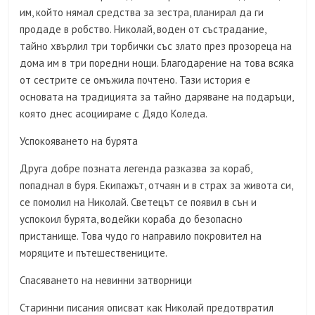
им, който нямал средства за зестра, планирал да ги
продаде в робство. Николай, воден от състрадание,
тайно хвърлил три торбички със злато през прозореца на
дома им в три поредни нощи. Благодарение на това всяка
от сестрите се омъжила почтено. Тази история е
основата на традицията за тайно даряване на подаръци,
която днес асоциираме с Дядо Коледа.
Успокояването на бурята
Друга добре позната легенда разказва за кораб,
попаднал в буря. Екипажът, отчаян и в страх за живота си,
се помолил на Николай. Светецът се появил в сън и
успокоил бурята, водейки кораба до безопасно
пристанище. Това чудо го направило покровител на
моряците и пътешествениците.
Спасяването на невинни затворници
Старинни писания описват как Николай предотвратил