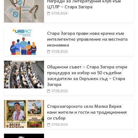
Награди за Литературния клуб към
ЦПЛР – Стара Загора
07.08.2026
Стара Загора прави нова крачка към
интелигентно управление на местната
икономика
07.08.2026
Общински съвет – Стара Загора откри
процедура за избор на 50 съдебни
заседатели за Окръжен съд – Стара
Загора
07.08.2026
Старозагорското село Малка Верея
кани жители и гости на традиционния
си събор
07.08.2026