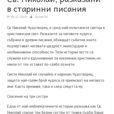
в старинни писания
05.12.2024
Долап.бг
Св. Николай Чудотворец, е сред най-почитаните светци в
християнския свят. Разказите за неговите чудеса,
събрани в древни писания, обхващат събития, които
подчертават неговата щедрост, милосърдие и
необикновени способности. Тези истории често са
служели като вдъхновение за поколения християни, но
някои от тях остават по-слабо познати.
Свети Николай не случайно е наричан Чудотворец,
защото най-голям брой чудеса се приписват на неговото
име. Както приживе, така и след смъртта му.
Спасение на три сестри
Една от най-емблематичните истории разказва как Св.
Николай спасил три бедни сестри от тежка съдба. Баща