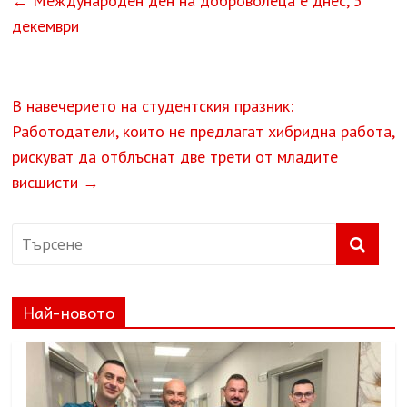
←
Международен ден на доброволеца е днес, 5
декември
В навечерието на студентския празник:
Работодатели, които не предлагат хибридна работа,
рискуват да отблъснат две трети от младите
висшисти
→
Най-новото