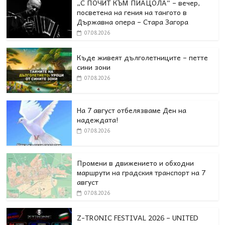
„С ПОЧИТ КЪМ ПИАЦОЛА“ – вечер,
посветена на гения на тангото в
Държавна опера – Стара Загора
07.08.2026
Къде живеят дълголетниците – петте
сини зони
07.08.2026
На 7 август отбелязваме Ден на
надеждата!
07.08.2026
Промени в движението и обходни
маршрути на градския транспорт на 7
август
07.08.2026
Z-TRONIC FESTIVAL 2026 – UNITED