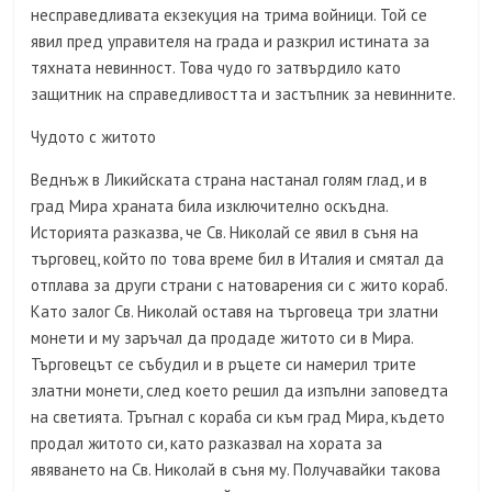
несправедливата екзекуция на трима войници. Той се
явил пред управителя на града и разкрил истината за
тяхната невинност. Това чудо го затвърдило като
защитник на справедливостта и застъпник за невинните.
Чудото с житото
Веднъж в Ликийската страна настанал голям глад, и в
град Мира храната била изключително оскъдна.
Историята разказва, че Св. Николай се явил в съня на
търговец, който по това време бил в Италия и смятал да
отплава за други страни с натоварения си с жито кораб.
Като залог Св. Николай оставя на търговеца три златни
монети и му заръчал да продаде житото си в Мира.
Търговецът се събудил и в ръцете си намерил трите
златни монети, след което решил да изпълни заповедта
на светията. Тръгнал с кораба си към град Мира, където
продал житото си, като разказвал на хората за
явяването на Св. Николай в съня му. Получавайки такова