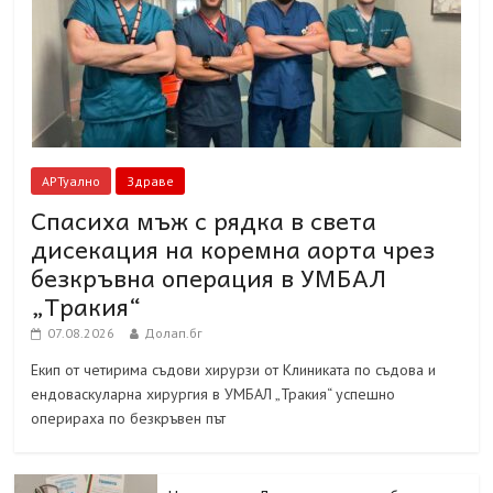
АРТуално
Здраве
Спасиха мъж с рядка в света
дисекация на коремна аорта чрез
безкръвна операция в УМБАЛ
„Тракия“
07.08.2026
Долап.бг
Екип от четирима съдови хирурзи от Клиниката по съдова и
ендоваскуларна хирургия в УМБАЛ „Тракия“ успешно
оперираха по безкръвен път