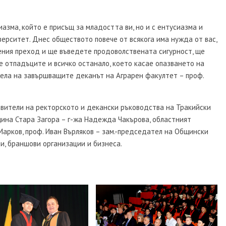
иазма, който е присъщ за младостта ви, но и с ентусиазма и
ерситет. Днес обществото повече от всякога има нужда от вас,
ения преход и ще въведете продоволствената сигурност, ще
 отпадъците и всичко останало, което касае опазването на
жела на завършващите деканът на Аграрен факултет – проф.
вители на ректорското и декански ръководства на Тракийски
ина Стара Загора – г-жа Надежда Чакърова, областният
Марков, проф. Иван Върляков – зам.-председател на Общински
и, браншови организации и бизнеса.