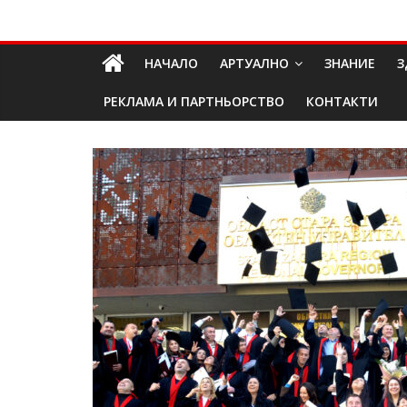
Skip
Долап
to
content
НАЧАЛО
АРТУАЛНО
ЗНАНИЕ
З
БГ
РЕКЛАМА И ПАРТНЬОРСТВО
КОНТАКТИ
култура|
изкуство|
пътешествия|
мода|
събития|
кухня|
реклама|
минало|