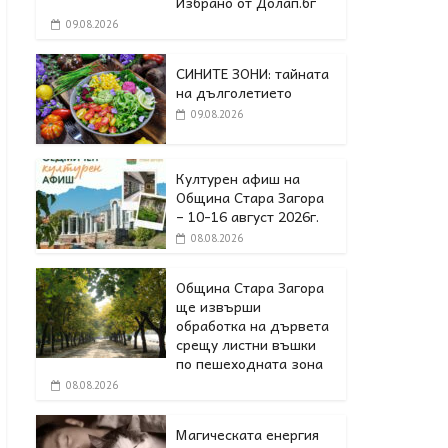
Избрано от Долап.бг
09.08.2026
СИНИТЕ ЗОНИ: тайната
на дълголетието
09.08.2026
Културен афиш на
Община Стара Загора
– 10-16 август 2026г.
08.08.2026
Община Стара Загора
ще извърши
обработка на дървета
срещу листни въшки
по пешеходната зона
08.08.2026
Магическата енергия