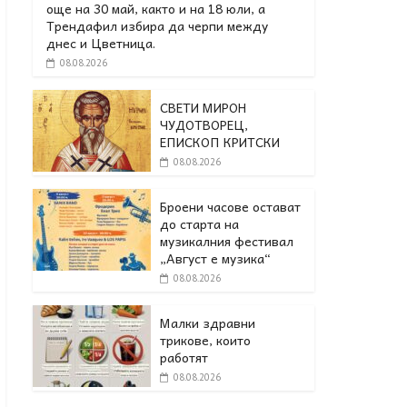
още на 30 май, както и на 18 юли, а
Трендафил избира да черпи между
днес и Цветница.
08.08.2026
СВЕТИ МИРОН
ЧУДОТВОРЕЦ,
ЕПИСКОП КРИТСКИ
08.08.2026
Броени часове остават
до старта на
музикалния фестивал
„Август е музика“
08.08.2026
Малки здравни
трикове, които
работят
08.08.2026