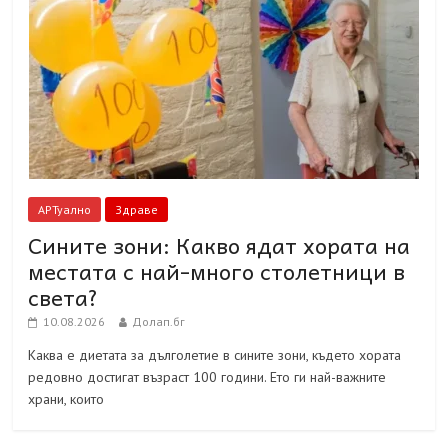
АРТуално
Здраве
Сините зони: Какво ядат хората на
местата с най-много столетници в
света?
10.08.2026
Долап.бг
Каква е диетата за дълголетие в сините зони, където хората
редовно достигат възраст 100 години. Ето ги най-важните
храни, които