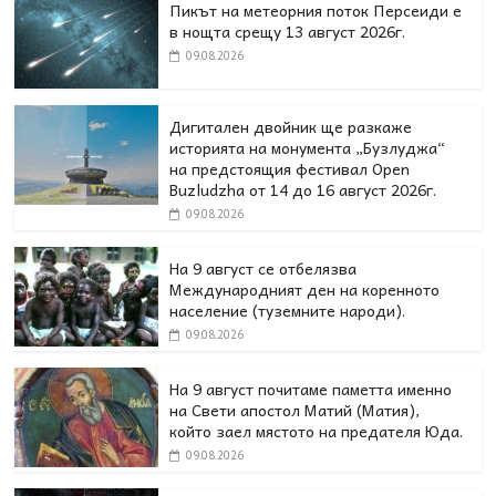
Пикът на метеорния поток Персеиди е
в нощта срещу 13 август 2026г.
09.08.2026
Дигитален двойник ще разкаже
историята на монумента „Бузлуджа“
на предстоящия фестивал Open
Buzludzha от 14 до 16 август 2026г.
09.08.2026
На 9 август се отбелязва
Международният ден на коренното
население (туземните народи).
09.08.2026
На 9 август почитаме паметта именно
на Свети апостол Матий (Матия),
който заел мястото на предателя Юда.
09.08.2026