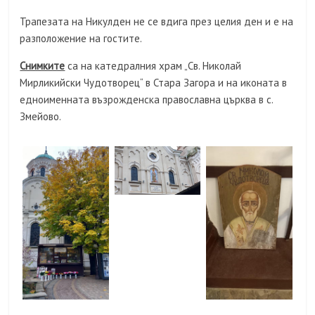
Трапезата на Никулден не се вдига през целия ден и е на
разположение на гостите.
Снимките
са на катедралния храм „Св. Николай
Мирликийски Чудотворец“ в Стара Загора и на иконата в
едноименната възрожденска православна църква в с.
Змейово.