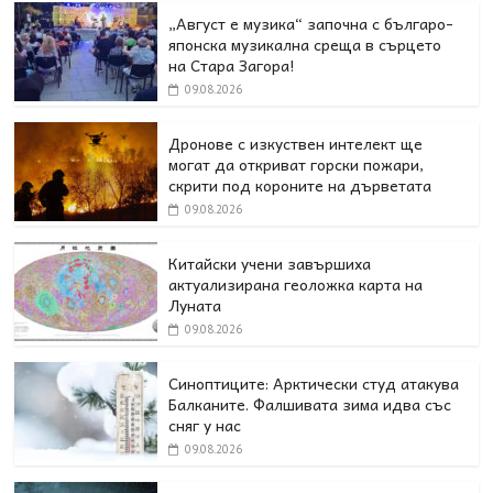
„Август е музика“ започна с българо-
японска музикална среща в сърцето
на Стара Загора!
09.08.2026
Дронове с изкуствен интелект ще
могат да откриват горски пожари,
скрити под короните на дърветата
09.08.2026
Китайски учени завършиха
актуализирана геоложка карта на
Луната
09.08.2026
Синоптиците: Арктически студ атакува
Балканите. Фалшивата зима идва със
сняг у нас
09.08.2026