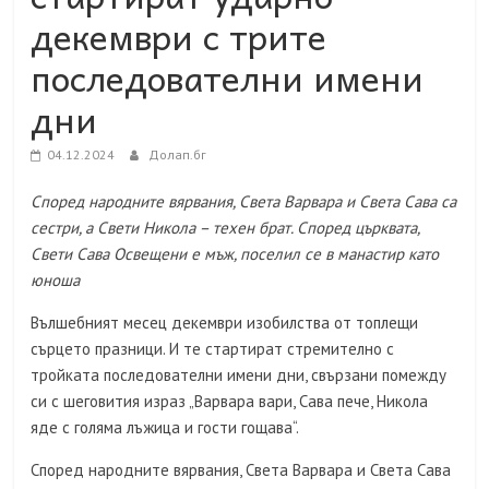
декември с трите
последователни имени
дни
04.12.2024
Долап.бг
Според народните вярвания, Света Варвара и Света Сава са
сестри, а Свети Никола – техен брат. Според църквата,
Свети Сава Освещени е мъж, поселил се в манастир като
юноша
Вълшебният месец декември изобилства от топлещи
сърцето празници. И те стартират стремително с
тройката последователни имени дни, свързани помежду
си с шеговития израз „Варвара вари, Сава пече, Никола
яде с голяма лъжица и гости гощава“.
Според народните вярвания, Света Варвара и Света Сава