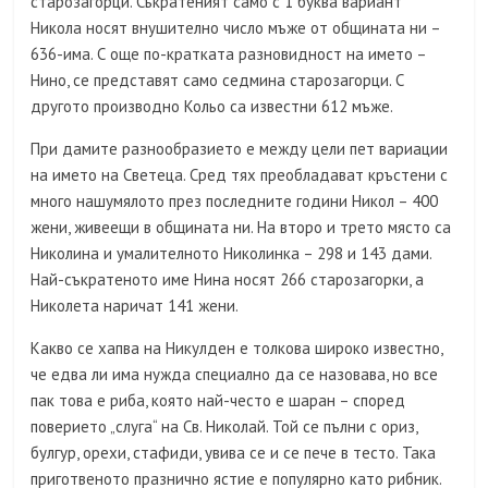
старозагорци. Съкратеният само с 1 буква вариант
Никола носят внушително число мъже от общината ни –
636-има. С още по-кратката разновидност на името –
Нино, се представят само седмина старозагорци. С
другото производно Кольо са известни 612 мъже.
При дамите разнообразието е между цели пет вариации
на името на Светеца. Сред тях преобладават кръстени с
много нашумялото през последните години Никол – 400
жени, живеещи в общината ни. На второ и трето място са
Николина и умалителното Николинка – 298 и 143 дами.
Най-съкратеното име Нина носят 266 старозагорки, а
Николета наричат 141 жени.
Какво се хапва на Никулден е толкова широко известно,
че едва ли има нужда специално да се назовава, но все
пак това е риба, която най-често е шаран – според
поверието „слуга“ на Св. Николай. Той се пълни с ориз,
булгур, орехи, стафиди, увива се и се пече в тесто. Така
приготвеното празнично ястие е популярно като рибник.