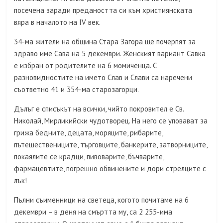
посечена заради предаността си към християнската
вяра в началото на IV век.
34-ма жители на община Стара Загора ще почерпят за
здраво име Сава на 5 декември. Женският вариант Савка
е избран от родителите на 6 момиченца. С
разновидностите на името Слав и Слави са наречени
съответно 41 и 354-ма старозагорци.
Дълъг е списъкът на всички, чийто покровител е Св.
Николай, Мирликийски чудотворец. На него се уповават за
грижа бедните, децата, моряците, рибарите,
пътешествениците, търговците, банкерите, затворниците,
покаялите се крадци, пивоварите, бъчварите,
фармацевтите, погрешно обвинените и дори стрелците с
лък!
Пълни съименници на светеца, когото почитаме на 6
декември – в деня на смъртта му, са 2 255-има