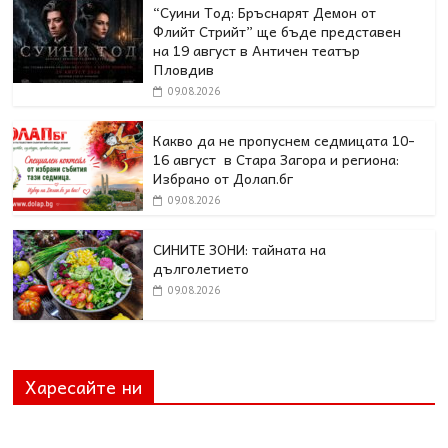
“Суини Тод: Бръснарят Демон от
Флийт Стрийт” ще бъде представен
на 19 август в Античен театър
Пловдив
09.08.2026
Какво да не пропуснем седмицата 10-
16 август в Стара Загора и региона:
Избрано от Долап.бг
09.08.2026
СИНИТЕ ЗОНИ: тайната на
дълголетието
09.08.2026
Харесайте ни