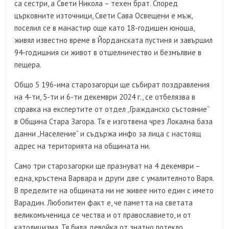
са сестри, а Свети Никола – техен брат. Според
църковните източници, Свети Сава Освещени е мъж,
поселил се в манастир още като 18-годишен юноша,
живял известно време в Йорданската пустиня и завършил
94-годишния си живот в отшелничество и безмълвие в
пещера.
Общо 5 196-има старозагорци ще събират поздравления
на 4-ти, 5-ти и 6-ти декември 2024 г., се отбелязва в
справка на експертите от отдел „Гражданско състояние“
в Община Стара Загора. Тя е изготвена чрез Локална база
данни „Население“ и съдържа инфо за лица с настоящ
адрес на територията на общината ни.
Само три старозагорки ще празнуват на 4 декември –
една, кръстена Варвара и други две с умалителното Варя.
В пределите на общината ни не живее нито един с името
Варадин. Любопитен факт е, че паметта на светата
великомъченица се чества и от православието, и от
католицизма. Тя била девойка от знатно потекло,