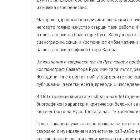
изживява своя ренесанс.
Макар по здравословни причини
(
операция на оч
неговото голямо изкуство свърши тази работа. 
от постановки на Салваторе Русо. Върху цялата
сценографии, скици и костюми от емблематични 
на постановки в София и Стара Загора.
За жизнения и творчески път на Русо говори проф.
костюмограф Салваторе Русо. Мечтата, пътят, ре
40 години. Тя е един от най-утвърдените препод
публикации, десетки есета, преводи и изследван
В 160 страници книгата е събрала над 60 години
биографичен характер и критически бележки за р
творчеството на Русо. Третата част е хронология
Проф. Папачена увлекателно разказа за детствот
свързано с музикалния и артистичен хай-лайф на
със световно известни певци, музиканти, дириген