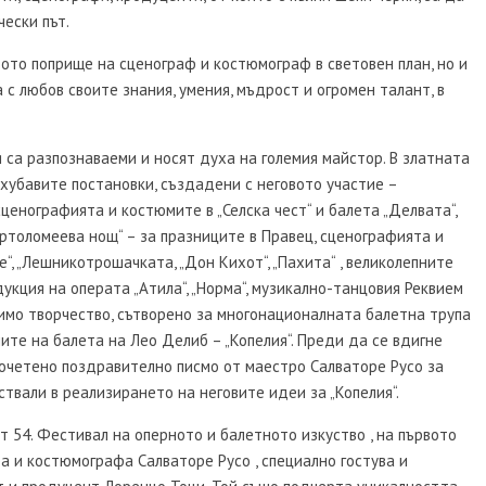
чески път.
вото поприще на сценограф и костюмограф в световен план, но и
 с любов своите знания, умения, мъдрост и огромен талант, в
 са разпознаваеми и носят духа на големия майстор. В златната
хубавите постановки, създадени с неговото участие –
ценографията и костюмите в „Селска чест“ и балета „Делвата“,
ртоломеева нощ“ – за празниците в Правец, сценографията и
, „Лешникотрошачката, „Дон Кихот“, „Пахита“ , великолепните
кция на операта „Атила“, „Норма“, музикално-танцовия Реквием
имо творчество, сътворено за многонационалната балетна трупа
ите на балета на Лео Делиб – „Копелия“. Преди да се вдигне
рочетено поздравително писмо от маестро Салваторе Русо за
ствали в реализирането на неговите идеи за „Копелия“.
т 54. Фестивал на оперното и балетното изкуство , на първото
а и костюмографа Салваторе Русо , специално гостува и