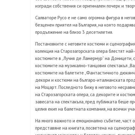
изгради собствения си оригинален почерк и твор
Салваторе Русо е не само огромна фигура в него
безценен приятел на България, на която подарява
продължение на близо 3 десетилетия.
Постановките с неговите костюми и сценография
колекция на Старозагорската опера блестят най-
костюмите в „Лучия де Ламермур“ на Доницети, с
костюмите на музикално-танцовия спектакъл „Ва
костюмите на балетите „Фантастичното дюкянче“
декори и костюми на българо-италианската проду
на Моцарт. Последното бижу в неговото несравн
на Старозагорската опера, са декорите и костюм
завесата на спектакъла, пред публиката беше п
целия екип на балетната компания, на всички уча
На много важното и емоционално събитие, част о
представяне на книгата, посветена на сценограф