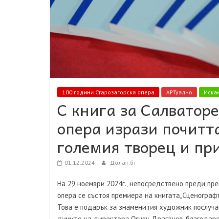
100 години Старозагорска опера
АРТуално
Искам
С книга за Салваторе
опера изрази почитт
големия творец и пр
01.12.2024
Долап.бг
На 29 ноември 2024г., непосредствено преди пре
опера се състоя премиера на книгата„Сценографъ
Това е подарък за знаменития художник послуча
думите на директора Огнян Драганов, благодаре