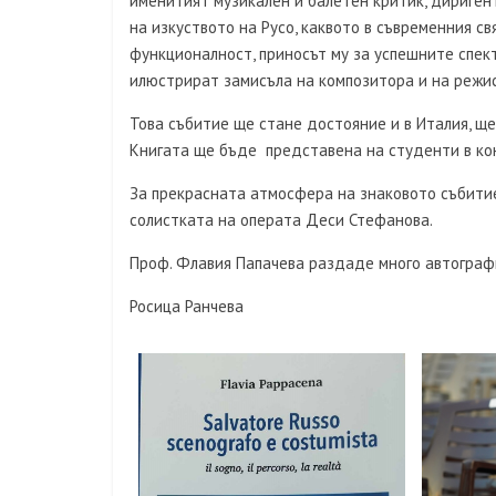
именитият музикален и балетен критик, дириген
на изкуството на Русо, каквото в съвременния с
функционалност, приносът му за успешните спек
илюстрират замисъла на композитора и на режи
Това събитие ще стане достояние и в Италия, ще
Книгата ще бъде представена на студенти в ко
За прекрасната атмосфера на знаковото събити
солистката на операта Деси Стефанова.
Проф. Флавия Папачева раздаде много автографи
Росица Ранчева