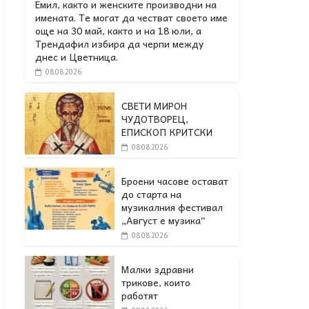
Емил, както и женските производни на
имената. Те могат да честват своето име
още на 30 май, както и на 18 юли, а
Трендафил избира да черпи между
днес и Цветница.
08.08.2026
СВЕТИ МИРОН
ЧУДОТВОРЕЦ,
ЕПИСКОП КРИТСКИ
08.08.2026
Броени часове остават
до старта на
музикалния фестивал
„Август е музика“
08.08.2026
Малки здравни
трикове, които
работят