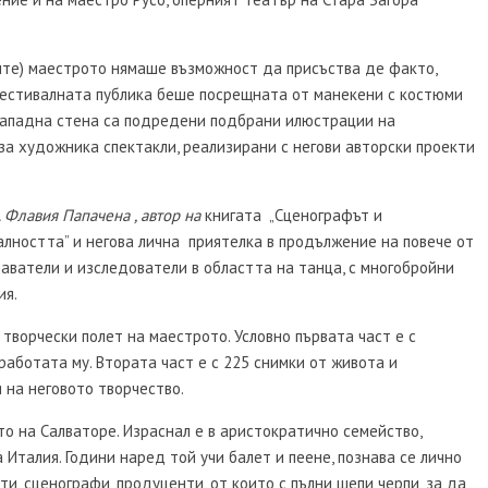
ите
)
маестрото нямаше възможност да присъства де факто,
Фестивалната публика беше посрещната от манекени с костюми
 западна стена са подредени
подбрани илюстрации на
за художника спектакли, реализирани с негови авторски проекти
 Флавия Папачена , автор на
книгата „Сценографът и
алността” и негова лична приятелка в продължение на повече от
аватели и изследователи в областта на танца, с многобройни
ия.
 творчески полет на маестрото. Условно първата част е с
аботата му. Втората част е с 225 снимки от живота и
 на неговото творчество.
о на Салваторе. Израснал е в аристократично семейство,
 Италия. Години наред той учи балет и пеене, познава се лично
ти, сценографи, продуценти, от които с пълни шепи черпи, за да