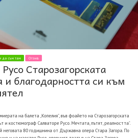
 да съм там
Отзив
 Русо Старозагорската
а и благодарността си към
иятел
миерата на балета „Копелия”, във фоайето на Старозагорската
т и костюмограф Салваторе Русо. Мечтата, пътят, реалността”.
й неговата 80 годишнина от Държавна опера Стара Загора. По
ние и на маестро Русо, оперният театър на Стара Загора