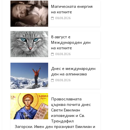
Магическата енергия
на котките
08.08.2026
8 август е
Международен ден
на котките
08.08.2026
Днес е международен
ден на алпинизма
08.08.2026
Православната
църква почита днес
Свети Емилиан
изповедник и Св.
Трендафил
Загорски. Имен ден празнуват Емилиан и