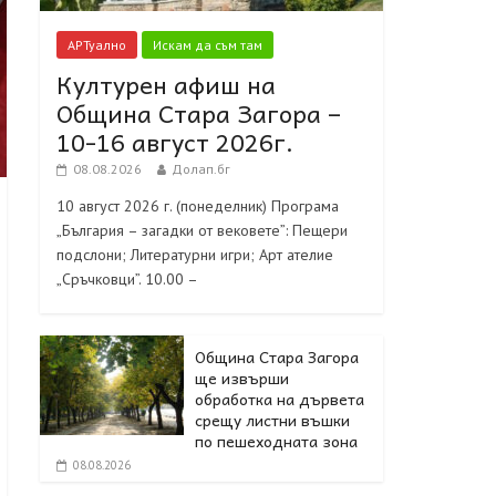
АРТуално
Искам да съм там
Културен афиш на
Община Стара Загора –
10-16 август 2026г.
08.08.2026
Долап.бг
10 август 2026 г. (понеделник) Програма
„България – загадки от вековете”: Пещери
подслони; Литературни игри; Арт ателие
„Сръчковци”. 10.00 –
Община Стара Загора
ще извърши
обработка на дървета
срещу листни въшки
по пешеходната зона
08.08.2026