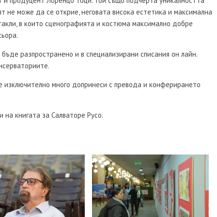
т и продуцент Лоренцо Тоци. Той също подчерта уникалността
вят не може да се открие, неговата висока естетика и максимална
такли, в които сценографията и костюма максимално добре
сьора.
 бъде разпространено и в специализирани списания он лайн.
нсерваториите.
е изключително много допринеси с превода и конферирането
 на книгата за Салваторе Русо.