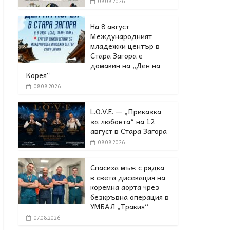
08.08.2026
На 8 август
Международният
младежки център в
Стара Загора е
домакин на „Ден на
Корея“
08.08.2026
L.O.V.E. — „Приказка
за любовта“ на 12
август в Стара Загора
08.08.2026
Спасиха мъж с рядка
в света дисекация на
коремна аорта чрез
безкръвна операция в
УМБАЛ „Тракия“
07.08.2026