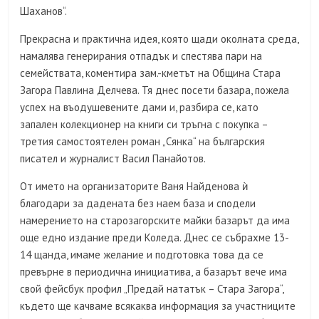
Шаханов“.
Прекрасна и практична идея, която щади околната среда,
намалява генерирания отпадък и спестява пари на
семействата, коментира зам.-кметът на Община Стара
Загора Павлина Делчева. Тя днес посети базара, пожела
успех на въодушевените дами и, разбира се, като
запален колекционер на книги си тръгна с покупка –
третия самостоятелен роман „Сянка“ на българския
писател и журналист Васил Панайотов.
От името на организаторите Ваня Найденова ѝ
благодари за дадената без наем база и сподели
намерението на старозагорските майки базарът да има
още едно издание преди Коледа. Днес се събрахме 13-
14 щанда, имаме желание и подготовка това да се
превърне в периодична инициатива, а базарът вече има
свой фейсбук профил „Предай нататък – Стара Загора“,
където ще качваме всякаква информация за участниците