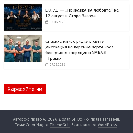
L.O.V.E. — „Приказка за любовта“ на
12 август в Стара Загора
08.08.2026
Спасиха мъж с рядка в света
дисекация на коремна аорта чрез
безкръвна операция в УМБАЛ
„Тракия“
07.08.2026
Харесайте ни
Авторско право © 2026
Долап БГ
. Всички права запазени.
Тема: ColorMag от
ThemeGrill
. Задвижван от
WordPress
.