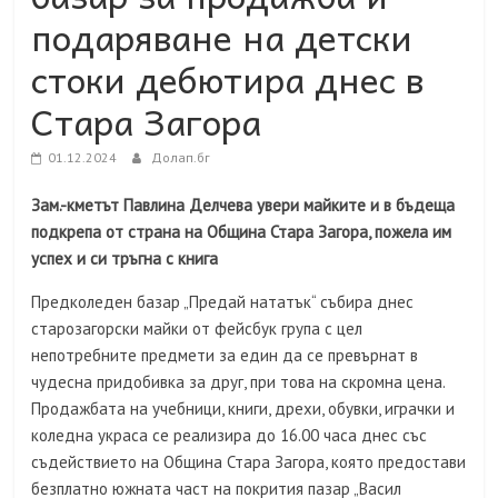
подаряване на детски
стоки дебютира днес в
Стара Загора
01.12.2024
Долап.бг
Зам.-кметът Павлина Делчева увери майките и в бъдеща
подкрепа от страна на Община Стара Загора, пожела им
успех и си тръгна с книга
Предколеден базар „Предай нататък“ събира днес
старозагорски майки от фейсбук група с цел
непотребните предмети за един да се превърнат в
чудесна придобивка за друг, при това на скромна цена.
Продажбата на учебници, книги, дрехи, обувки, играчки и
коледна украса се реализира до 16.00 часа днес със
съдействието на Община Стара Загора, която предостави
безплатно южната част на покрития пазар „Васил