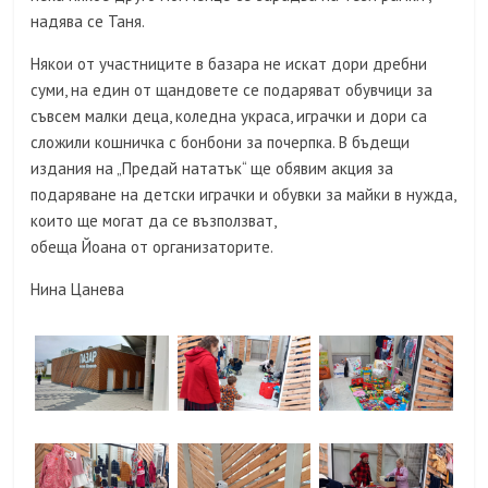
надява се Таня.
Някои от участниците в базара не искат дори дребни
суми, на един от щандовете се подаряват обувчици за
съвсем малки деца, коледна украса, играчки и дори са
сложили кошничка с бонбони за почерпка. В бъдещи
издания на „Предай нататък“ ще обявим акция за
подаряване на детски играчки и обувки за майки в нужда,
които ще могат да се възползват,
обеща Йоана от организаторите.
Нина Цанева