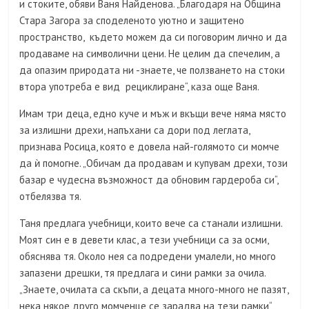
и стоките, обяви Ваня Найденова. „Благодаря на Община
Стара Загора за споделеното уютно и защитено
пространство, където можем да си поговорим лично и да
продаваме на символични цени. Не целим да спечелим, а
да опазим природата ни -знаете, че ползването на стоки
втора употреба е вид рециклиране“, каза още Ваня.
Имам три деца, едно куче и мъж и вкъщи вече няма място
за излишни дрехи, напъхани са дори под леглата,
признава Росица, която е довела най-голямото си момче
да ѝ помогне. „Обичам да продавам и купувам дрехи, този
базар е чудесна възможност да обновим гардероба си“,
отбелязва тя.
Таня предлага учебници, които вече са станали излишни.
Моят син е в девети клас, а тези учебници са за осми,
обяснява тя. Около нея са подредени умалели, но много
запазени дрешки, тя предлага и сини рамки за очила.
„Знаете, очилата са скъпи, а децата много-много не пазят,
нека някое друго момченце се зарадва на тези рамки“,