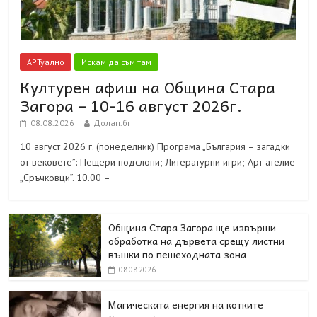
АРТуално
Искам да съм там
Културен афиш на Община Стара
Загора – 10-16 август 2026г.
08.08.2026
Долап.бг
10 август 2026 г. (понеделник) Програма „България – загадки
от вековете”: Пещери подслони; Литературни игри; Арт ателие
„Сръчковци”. 10.00 –
Община Стара Загора ще извърши
обработка на дървета срещу листни
въшки по пешеходната зона
08.08.2026
Магическата енергия на котките