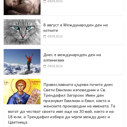
08.08.2026
8 август е Международен ден на
котките
08.08.2026
Днес е международен ден на
алпинизма
08.08.2026
Православната църква почита днес
Свети Емилиан изповедник и Св.
Трендафил Загорски. Имен ден
празнуват Емилиан и Емил, както и
женските производни на имената. Те
могат да честват своето име още на 30 май, както и на
18 юли, а Трендафил избира да черпи между днес и
Цветница.