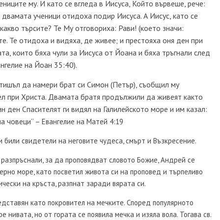
ениците му. И като се вгледа в Иисуса, Който вървеше, рече:
, двамата ученици отидоха подир Иисуса. А Иисус, като се
 какво търсите? Те Му отговориха: Рави! (което значи:
е. Те отидоха и видяха, де живее; и престояха оня ден при
та, които бяха чули за Иисуса от Йоана и бяха тръгнали след
нгелие на Йоан 35:40).
тишъл да намери брат си Симон (Петър), съобщил му
вел при Христа. Двамата братя продължили да живеят както
н ден Спасителят ги видял на Галилейското море и им казал:
на човеци“ –
Евангелие на Матей 4:19
 били свидетели на неговите чудеса, смърт и Възкресение.
 разпръснали, за да проповядват словото Божие, Андрей се
Черно море, като посветил живота си на проповед и търпеливо
ически на кръста, разпнат заради вярата си.
едставян като покровител на мечките. Според популярното
 нивата, но от гората се появила мечка и изяла вола. Тогава св.