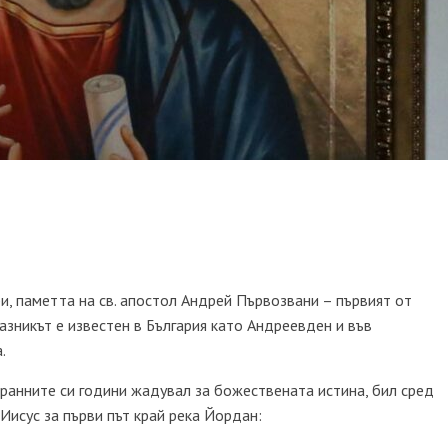
и, паметта на св. апостол Андрей Първозвани – първият от
азникът е известен в България като Андреевден и във
.
ранните си години жадувал за божествената истина, бил сред
Иисус за първи път край река Йордан: