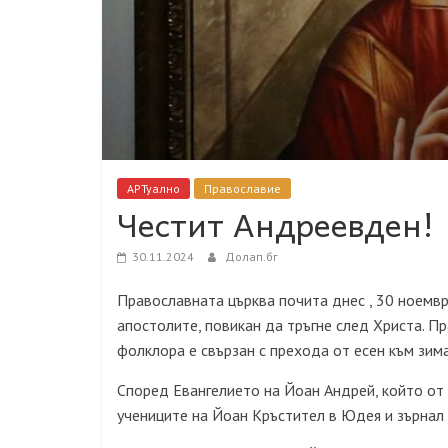
АРТуално
Православие
Честит Андреевден!
30.11.2024
Долап.бг
Православната църква почита днес , 30 ноемвр
апостолите, повикан да тръгне след Христа. Пр
фолклора е свързан с прехода от есен към зима
Според Евангелието на Йоан Андрей, който от 
учениците на Йоан Кръстител в Юдея и зърнал 