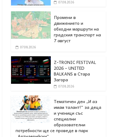
07.08.2026
Промени в
движението и
обходни маршрути на
градския транспорт на
7 август
07.08.2026
Z-TRONIC FESTIVAL
2026 – UNITED
BALKANS в Стара
Загора
07.08.2026
Тематичен ден „И аз
имам талант!“ за деца
и ученици със
специални
образователни
потребности ще се проведе в парк
„Артилерийски“