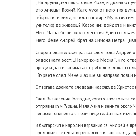
„На другия ден пак стоеше Йоан, и двама от уч
ето Агнецът Божий. Като чуха от него тия думи
обърна и ги видя, че идат подире Му, казва им:
учителю) де живееш? Казва им: дойдете и вижт
Него. Часът беше около десетия. Един от двама
Него, беше Андрей, брат на Симона Петра“ (Ева
Според евангелския разказ след това Андрей о
радостната вест: „Намерихме Месия!“, и го от
преди и да се занимават с риболов, докато еди
„Вървете след Мене и аз ще ви направя ловци 
Оттогава двамата следвали навсякъде Христос и
След Възнесение Господне, когато апостолите се
отправил към Гърция, Мала Азия и земите около 
понасял гоненията от езичниците. Загинал мъчен
В българските народни вярвания св. Андрей е пр
предание светецът впрегнал вол и започнал да оре