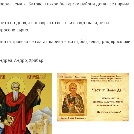
изорал земята. Затова в някои български райони денят се нарича
то на деня, а поговорката по този повод гласи, че на
просено зърно.
ата трапеза се слагат варива – жито, боб, леща, грах, просо или
ндреа, Андро, Храбър.