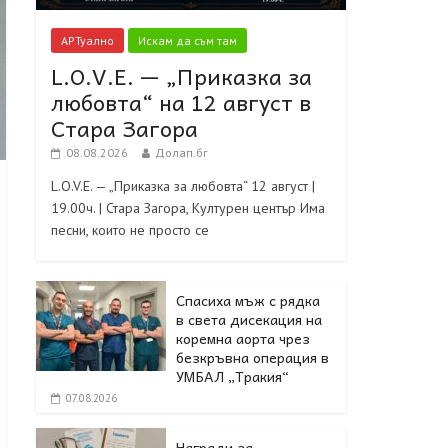
АРТуално
Искам да съм там
L.O.V.E. — „Приказка за
любовта“ на 12 август в
Стара Загора
08.08.2026
Долап.бг
L.O.V.E. — „Приказка за любовта“ 12 август |
19.00ч. | Стара Загора, Културен център Има
песни, които не просто се
Спасиха мъж с рядка
в света дисекация на
коремна аорта чрез
безкръвна операция в
УМБАЛ „Тракия“
07.08.2026
Награди за