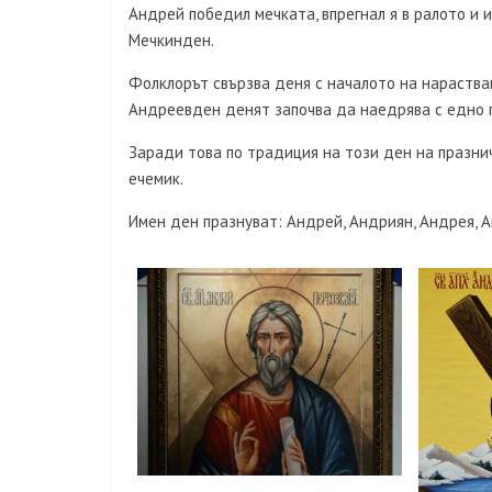
Андрей победил мечката, впрегнал я в ралото и 
Мечкинден.
Фолклорът свързва деня с началото на нарастване
Андреевден денят започва да наедрява с едно 
Заради това по традиция на този ден на празничн
ечемик.
Имен ден празнуват: Андрей, Андриян, Андрея, А