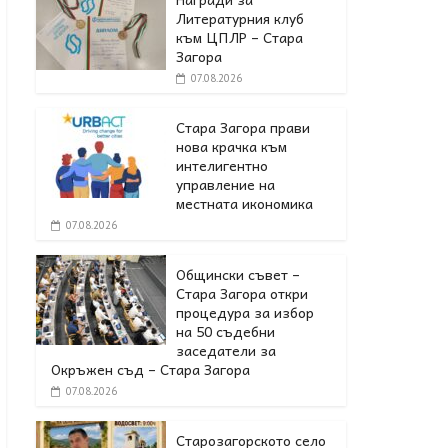
Литературния клуб
към ЦПЛР – Стара
Загора
07.08.2026
Стара Загора прави
нова крачка към
интелигентно
управление на
местната икономика
07.08.2026
Общински съвет –
Стара Загора откри
процедура за избор
на 50 съдебни
заседатели за
Окръжен съд – Стара Загора
07.08.2026
Старозагорското село