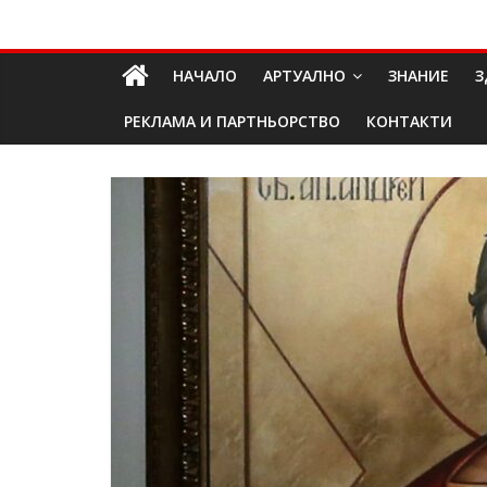
Skip
Долап
to
content
НАЧАЛО
АРТУАЛНО
ЗНАНИЕ
З
БГ
РЕКЛАМА И ПАРТНЬОРСТВО
КОНТАКТИ
култура|
изкуство|
пътешествия|
мода|
събития|
кухня|
реклама|
минало|