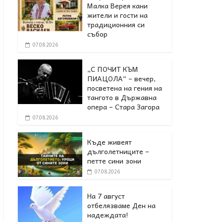
Малка Верея кани
жители и гости на
традиционния си
събор
07.08.2026
„С ПОЧИТ КЪМ
ПИАЦОЛА“ – вечер,
посветена на гения на
тангото в Държавна
опера – Стара Загора
07.08.2026
Къде живеят
дълголетниците –
петте сини зони
07.08.2026
На 7 август
отбелязваме Ден на
надеждата!