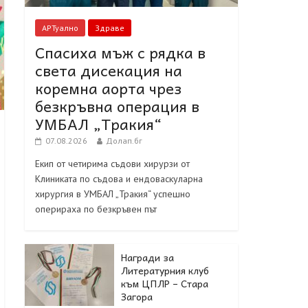
АРТуално
Здраве
Спасиха мъж с рядка в
света дисекация на
коремна аорта чрез
безкръвна операция в
УМБАЛ „Тракия“
07.08.2026
Долап.бг
Екип от четирима съдови хирурзи от
Клиниката по съдова и ендоваскуларна
хирургия в УМБАЛ „Тракия“ успешно
оперираха по безкръвен път
Награди за
Литературния клуб
към ЦПЛР – Стара
Загора