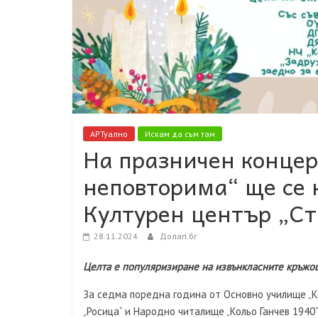
АРТуално
Искам да съм там
На празничен концер
неповторима“ ще се 
Културен център „Ст
28.11.2024
Долап.бг
Целта е популяризиране на извънкласните кръжоци
За седма поредна година от Основно училище „Ко
„Росица“ и Народно читалище „Кольо Ганчев 1940