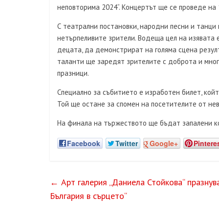
неповторима 2024“. Концертът ще се проведе на 1 
С театрални постановки, народни песни и танци
нетърпеливите зрители. Водеща цел на изявата 
децата, да демонстрират на голяма сцена резул
таланти ще заредят зрителите с доброта и мног
празници.
Специално за събитието е изработен билет, койт
Той ще остане за спомен на посетителите от не
На финала на тържеството ще бъдат запалени ко
Facebook
Twitter
Google+
Pintere
←
Арт галерия „Даниела Стойкова“ празнув
България в сърцето“