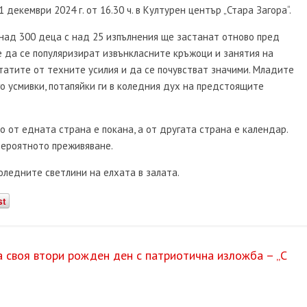
декември 2024 г. от 16.30 ч. в Културен център „Стара Загора“.
 над 300 деца с над 25 изпълнения ще застанат отново пред
е да се популяризират извънкласните кръжоци и занятия на
татите от техните усилия и да се почувстват значими. Младите
о усмивки, потапяйки ги в коледния дух на предстоящите
о от едната страна е покана, а от другата страна е календар.
вероятното преживяване.
ледните светлини на елхата в залата.
st
а своя втори рожден ден с патриотична изложба – „С