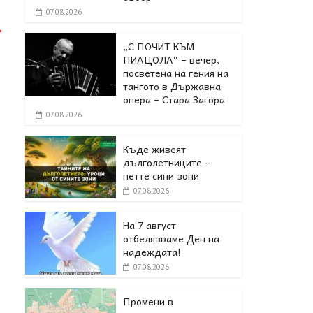
07.08.2026
→
„С ПОЧИТ КЪМ
ПИАЦОЛА“ – вечер,
посветена на гения на
тангото в Държавна
опера – Стара Загора
07.08.2026
Къде живеят
дълголетниците –
петте сини зони
07.08.2026
На 7 август
отбелязваме Ден на
надеждата!
07.08.2026
Промени в