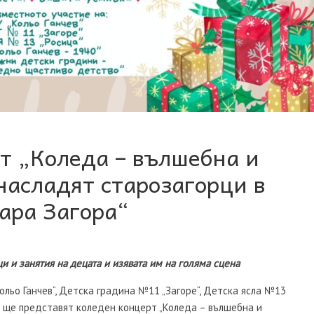
т „Коледа – вълшебна и
насладят старозагорци в
ара Загора“
 и занятия на децата и изявата им на голяма сцена
льо Ганчев“, Детска градина №11 „Загоре“, Детска ясла №13
“ ще представят коледен концерт „Коледа – вълшебна и