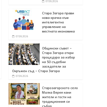
07.08.2026
Стара Загора прави
нова крачка към
интелигентно
управление на
местната икономика
07.08.2026
Общински съвет –
Стара Загора откри
процедура за избор
на 50 съдебни
заседатели за
Окръжен съд – Стара Загора
07.08.2026
Старозагорското село
Малка Верея кани
жители и гости на
традиционния си
събор