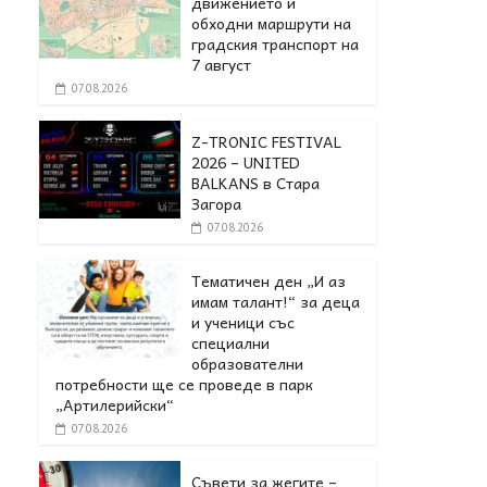
движението и
обходни маршрути на
градския транспорт на
7 август
07.08.2026
Z-TRONIC FESTIVAL
2026 – UNITED
BALKANS в Стара
Загора
07.08.2026
Тематичен ден „И аз
имам талант!“ за деца
и ученици със
специални
образователни
потребности ще се проведе в парк
„Артилерийски“
07.08.2026
Съвети за жегите –