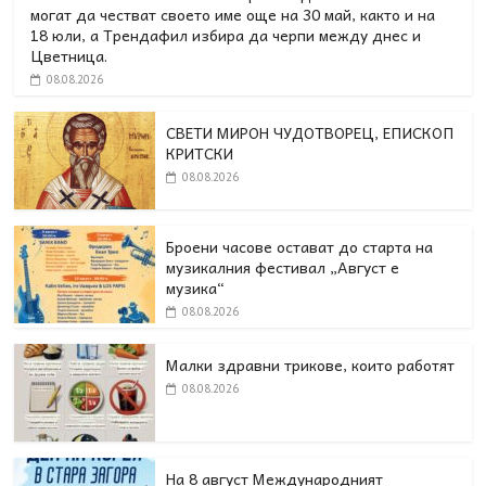
могат да честват своето име още на 30 май, както и на
18 юли, а Трендафил избира да черпи между днес и
Цветница.
08.08.2026
СВЕТИ МИРОН ЧУДОТВОРЕЦ, ЕПИСКОП
КРИТСКИ
08.08.2026
Броени часове остават до старта на
музикалния фестивал „Август е
музика“
08.08.2026
Малки здравни трикове, които работят
08.08.2026
На 8 август Международният