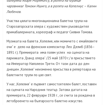
балерина Акари Мориматсу, в ролята на Франце
чаровникът Томоки Ишиго, а в ролята на Копелиус – Калин
Любенов.
Участва цялата многонационална балетна трупа на
Старозагорската опера с художествен ръководител
примабалерината, хореограф и педагог Силвия Томова.
Музиката на балета „Копелия, или момичето с емайловите
очи” е дело на френския композитор Лео Делиб (1836–
1891 г.). Премиерата има голям успех на сцената на
парижката „Гранд опера” /25 май 1870 г./ в присъствието
на Император Наполеон Трети. От тази дата до ден
днешен „Копелия” неизменно присъства в репертоара на
балетните трупи по цял свят.
У нас „Копелия” е първият самостоятелен балет, поставен
на сцената на Народния театър. Затова датата на
премиерата, 22 февруари 1928 г., се счита за рождена в
летоброенето на българското балетно изкуство.