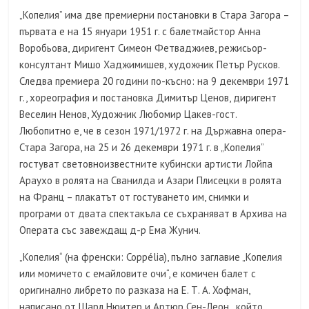
„Копелия” има две премиерни постановки в Стара Загора –
първата е на 15 януари 1951 г. с балетмайстор Анна
Воробьова, диригент Симеон Фетваджиев, режисьор-
консултант Мишо Хаджимишев, художник Петър Русков.
Следва премиера 20 години по-късно: на 9 декември 1971
г., хореография и постановка Димитър Ценов, диригент
Веселин Ненов, Художник Любомир Цакев-гост.
Любопитно е, че в сезон 1971/1972 г. на Държавна опера-
Стара Загора, на 25 и 26 декември 1971 г. в „Копелия”
гостуват световноизвестните кубински артисти Лойпа
Араухо в ролята на Сванилда и Азари Плисецки в ролята
на Франц – плакатът от гостуването им, снимки и
програми от двата спектакъла се съхраняват в Архива на
Операта със завеждащ д-р Ема Жунич.
„Копелия“ (на френски: Coppélia), пълно заглавие „Копелия
или момичето с емайловите очи“, e комичен балет с
оригинално либрето по разказа на Е. Т. А. Хофман,
написано от Шарл Нюитер и Артюр Сен-Леон , който