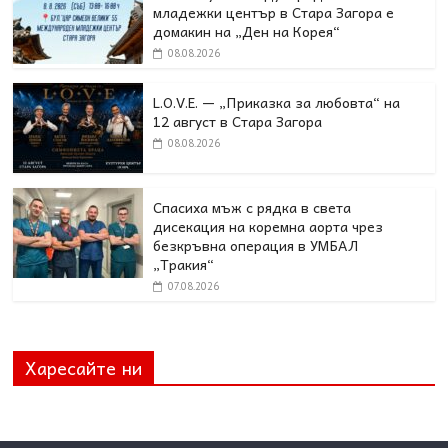
младежки център в Стара Загора е
домакин на „Ден на Корея“
08.08.2026
L.O.V.E. — „Приказка за любовта“ на
12 август в Стара Загора
08.08.2026
Спасиха мъж с рядка в света
дисекация на коремна аорта чрез
безкръвна операция в УМБАЛ
„Тракия“
07.08.2026
Харесайте ни