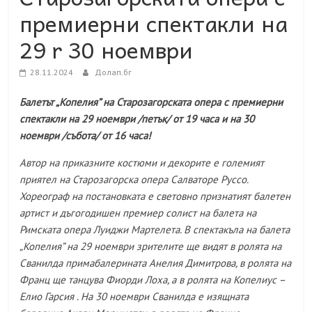
премиерни спектакли на
29 r 30 ноември
28.11.2024
Долап.бг
Балетът „Копелия” на Старозагорската опера с премиерни
спектакли на 29 ноември /петък/ от 19 часа и на 30
ноември /събота/ от 16 часа!
Автор на приказните костюми и декорите е големият
приятел на Старозагорска опера Салваторе Руссо.
Хореограф на постановката е световно признатият балетен
артист и дъгогодишен премиер солист на балета на
Римската опера Луиджи Мартелета. В спектакъла на балета
„Копелия” на 29 ноември зрителите ще видят в ролята на
Сванилда примабалерината Анелия Димитрова, в ролята на
Франц ще танцува Фиорди Лоха, а в ролята на Копелиус –
Елио Гарсия . На 30 ноември Сванилда е изящната