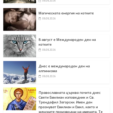
08.08.2026
Магическата енергия на котките
08.08.2026
8 август е Международен ден на
котките
08.08.2026
Днес е международен ден на
алпинизма
08.08.2026
Православната църква почита днес
Свети Емилиан изповедник и Св.
Трендафил Загорски. Имен ден
празнуват Емилиан и Емил, както и
женските производни на имената. Те