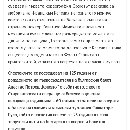
създава и първата хореография. Сюжетът разказва за
любовта на Франц към Копелия, непознатото момиче,
което всяка сутрин излиза на балкона в къщата на
странния доктор Копелиус. Момичето е всъщност
механична кукла с човешки размери, която може да се
движи и да танцува. Докторът замисля чрез магия да
вземе душата на момчето, за да превърне Копелия в живо
същество, но годеницата на Франц Сванилда и
приятелките й, успяват да попречат на дяволския му план.
Спектаклите се посвещават на 125 години от
рождението на първосъздателя на българския балет
Анастас Петров. „Копелия” е събитието, с което
Старозагорската опера ще отбележи още една
вълнуваща годишнина – 60 години отдадени на операта
и балета на големия италиански художник Салваторе
Русо, който е посветил повече от 25 години от своя
творчески път и на българското оперно и балетно
изкуство.