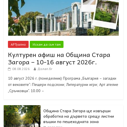
АРТуално
Искам да съм там
Културен афиш на Община Стара
Загора – 10-16 август 2026г.
08.08.2026
Долап.бг
10 август 2026 г. (понеделник) Програма „България – загадки
от вековете”: Пещери подслони; Литературни игри; Арт ателие
„Сръчковци”. 10.00 –
Община Стара Загора ще извърши
обработка на дървета срещу листни
въшки по пешеходната зона