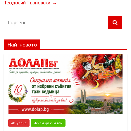
Теодосий Търновски
→
Най-новото
АРТуално
Искам да съм там