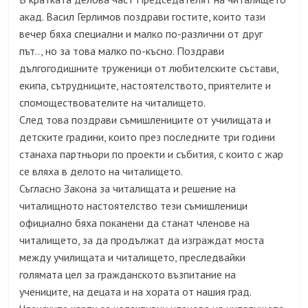
акад. Васил Герлимов поздрави гостите, които тази
вечер бяха специални и малко по-различни от друг
път.., но за това малко по-късно. Поздрави
дългогодишните труженици от любителските състави,
екипа, сътрудниците, настоятелството, приятелите и
спомоществователите на читалището.
След това поздрави съмишлениците от училищата и
детските градини, които през последните три години
станаха партньори по проекти и събития, с които с жар
се вляха в делото на читалището.
Съгласно Закона за читалищата и решение на
читалищното настоятелство тези съмишленици
официално бяха поканени да станат членове на
читалището, за да продължат да изграждат моста
между училищата и читалището, преследвайки
голямата цел за гражданското възпитание на
учениците, на децата и на хората от нашия град.