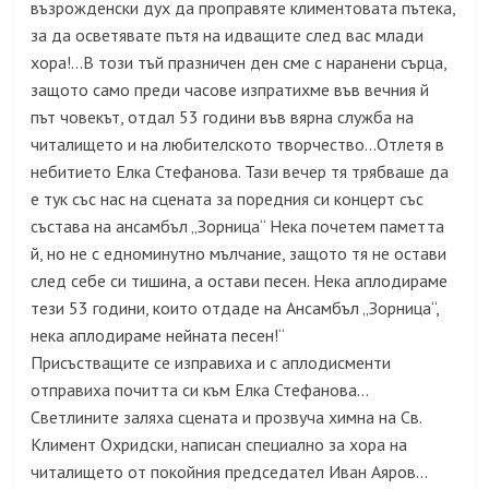
възрожденски дух да проправяте климентовата пътека,
за да осветявате пътя на идващите след вас млади
хора!…В този тъй празничен ден сме с наранени сърца,
защото само преди часове изпратихме във вечния й
път човекът, отдал 53 години във вярна служба на
читалището и на любителското творчество…Отлетя в
небитието Елка Стефанова. Тази вечер тя трябваше да
е тук със нас на сцената за поредния си концерт със
състава на ансамбъл „Зорница“ Нека почетем паметта
й, но не с едноминутно мълчание, защото тя не остави
след себе си тишина, а остави песен. Нека аплодираме
тези 53 години, които отдаде на Ансамбъл „Зорница“,
нека аплодираме нейната песен!“
Присъстващите се изправиха и с аплодисменти
отправиха почитта си към Елка Стефанова…
Светлините заляха сцената и прозвуча химна на Св.
Климент Охридски, написан специално за хора на
читалището от покойния председател Иван Аяров…