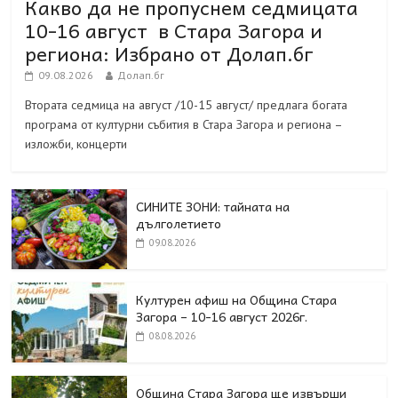
Какво да не пропуснем седмицата
10-16 август в Стара Загора и
региона: Избрано от Долап.бг
09.08.2026
Долап.бг
Втората седмица на август /10-15 август/ предлага богата
програма от културни събития в Стара Загора и региона –
изложби, концерти
СИНИТЕ ЗОНИ: тайната на
дълголетието
09.08.2026
Културен афиш на Община Стара
Загора – 10-16 август 2026г.
08.08.2026
Община Стара Загора ще извърши