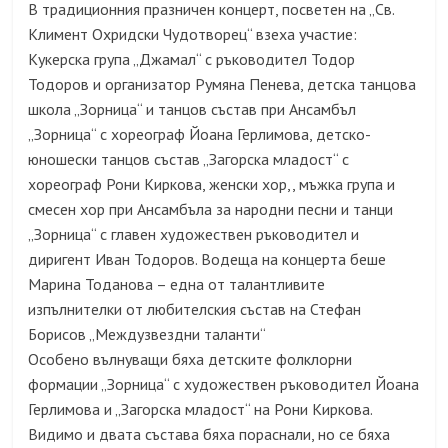
В традиционния празничен концерт, посветен на „Св.
Климент Охридски Чудотворец“ взеха участие:
Кукерска група „Джамал“ с ръководител Тодор
Тодоров и организатор Румяна Пенева, детска танцова
школа „Зорница“ и танцов състав при Ансамбъл
„Зорница“ с хореограф Йоана Герлимова, детско-
юношески танцов състав „Загорска младост“ с
хореограф Рони Киркова, женски хор,, мъжка група и
смесен хор при Ансамбъла за народни песни и танци
„Зорница“ с главен художествен ръководител и
диригент Иван Тодоров. Водеща на концерта беше
Марина Тоданова – една от талантливите
изпълнителки от любителския състав на Стефан
Борисов „Междузвездни таланти“
Особено вълнуващи бяха детските фолклорни
формации „Зорница“ с художествен ръководител Йоана
Герлимова и „Загорска младост“ на Рони Киркова.
Видимо и двата състава бяха пораснали, но се бяха