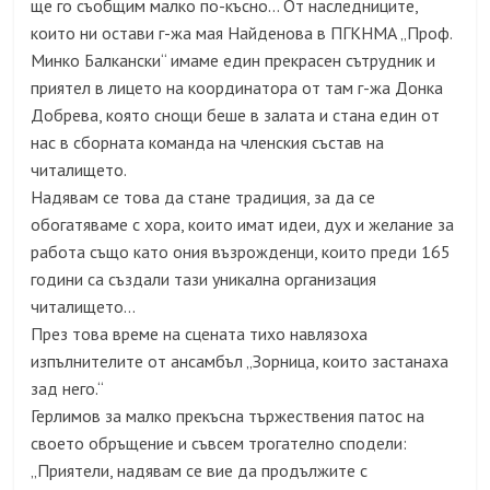
ще го съобщим малко по-късно… От наследниците,
които ни остави г-жа мая Найденова в ПГКНМА „Проф.
Минко Балкански“ имаме един прекрасен сътрудник и
приятел в лицето на координатора от там г-жа Донка
Добрева, която снощи беше в залата и стана един от
нас в сборната команда на членския състав на
читалището.
Надявам се това да стане традиция, за да се
обогатяваме с хора, които имат идеи, дух и желание за
работа също като ония възрожденци, които преди 165
години са създали тази уникална организация
читалището…
През това време на сцената тихо навлязоха
изпълнителите от ансамбъл „Зорница, които застанаха
зад него.“
Герлимов за малко прекъсна тържествения патос на
своето обръщение и съвсем трогателно сподели:
„Приятели, надявам се вие да продължите с