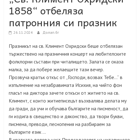
1858“ отбеляза
патронния си празник
26.11.2024
Долап.бг
Празникът на св. Климент Охридски беше отбелязан
тържествено на празничния концерт на любителските
фолклорни състави при читалището. Залата се оказа
малка, за да побере желаещите тази вечер.
Прозвуча кратък откъс от „Господи, возвах Тебе…“ в
изпълнение на незабравимата Исихия, на чийто фон
гласът на диктора зачете откъси от житието на св.
Климент, с които житиеписецът възхвалява делата му
да гради, да учи и обучава българите на писменост, да
ги издига в свещенство и дяконство, да твори букви,
писмена, преводи, песнопения на разбираем за
българите език …
В кратката делова част Председателят на читалището