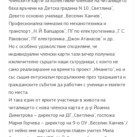
Членските карти за колективни членове на читалището
бяха връчени на Детска градина N 10 „Светлина“,
Девето основно училище „Веселин Ханчев“,
Професионална гимназия по механотехника и
транспорт „Н. Й. Вапцаров“, ПГ по електротехника „Г. С.
Раковски“, ПГ електроника „Джон Атанасов“ и др..
Но с особено удоволствие споделяме, че
индивидуални членски карти тази вечер получиха
изключително сърцати наши сътрудници, с които не
само реализирахме на времето проект „Имането“, но и
със същия ентусиазъм продължихме през традицията и
гражданските събития да работим с ученици и екипите
по места.
И така един от ярките участници в живота на
читалището с нова членска карта е д-р Йоанна
Димитрова – директор на ДГ „Светлина“, госпожа
Мария Горчева – директор на 9-о ОУ „Веселин Ханчев“/
от нейно име картата получи главен учител Мила