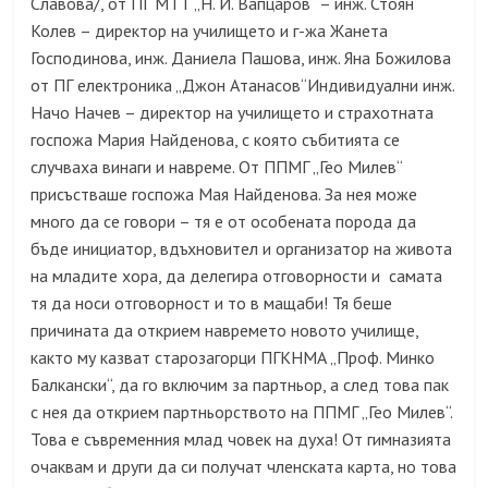
Славова/, от ПГ МТТ „Н. Й. Вапцаров“ – инж. Стоян
Колев – директор на училището и г-жа Жанета
Господинова, инж. Даниела Пашова, инж. Яна Божилова
от ПГ електроника „Джон Атанасов“Индивидуални инж.
Начо Начев – директор на училището и страхотната
госпожа Мария Найденова, с която събитията се
случваха винаги и навреме. От ППМГ „Гео Милев“
присъстваше госпожа Мая Найденова. За нея може
много да се говори – тя е от особената порода да
бъде инициатор, вдъхновител и организатор на живота
на младите хора, да делегира отговорности и самата
тя да носи отговорност и то в мащаби! Тя беше
причината да открием навремето новото училище,
както му казват старозагорци ПГКНМА „Проф. Минко
Балкански“, да го включим за партньор, а след това пак
с нея да открием партньорството на ППМГ „Гео Милев“.
Това е съвременния млад човек на духа! От гимназията
очаквам и други да си получат членската карта, но това