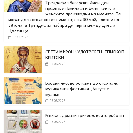
Трендафил Загорски. Имен ден
празнуват Емилиан и Емил, както и
женските производни на имената. Те
могат да честват своето име още на 30 май, както и на
18 юли, а Трендафил избира да черпи между днес и
Цветница.
08.08.2026
СВЕТИ МИРОН ЧУДОТВОРЕЦ, ЕПИСКОП
КРИТСКИ
08.08.2026
Броени часове остават до старта на
музикалния фестивал „Август е
музика“
08.08.2026
Малки здравни трикове, които работят
08.08.2026