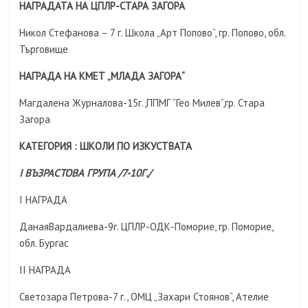
НАГРАДАТА НА ЦПЛР-СТАРА ЗАГОРА
Никол Стефанова – 7 г. Школа „Арт Попово“, гр. Попово, обл.
Търговище
НАГРАДА НА КМЕТ „МЛАДА ЗАГОРА“
Магдалена Журналова-15г.,ППМГ “Гео Милев“,гр. Стара
Загора
КАТЕГОРИЯ : ШКОЛИ ПО ИЗКУСТВАТА
I ВЪЗРАСТОВА ГРУПА /7-10Г./
I НАГРАДА
ДанаяВардалиева-9г. ЦПЛР-ОДК-Поморие, гр. Поморие,
обл. Бургас
II НАГРАДА
Светозара Петрова-7 г., ОМЦ „Захари Стоянов“, Ателие