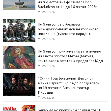
на предстоящия фестивал Open
Buzludzha от 14 до 16 август 2026г.
09.08.2026
На 9 август се отбелязва
Международният ден на коренното
население (туземните народи).
09.08.2026
На 9 август почитаме паметта именно
на Свети апостол Матий (Матия),
който заел мястото на предателя Юда.
09.08.2026
“Суини Тод: Бръснарят Демон от
Флийт Стрийт” ще бъде представен
на 19 август в Античен театър
Пловдив
09.08.2026
Какво да не пропуснем седмицата 10-