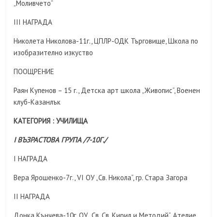
„Моливчето“
III НАГРАДА
Николета Николова-11г., ЦПЛР-ОДК Търговище, Школа по
изобразително изкуство
ПООЩРЕНИЕ
Раян Купенов – 15 г., Детска арт школа „Живопис“, Военен
клуб-Казанлък
КАТЕГОРИЯ : УЧИЛИЩА
I ВЪЗРАСТОВА ГРУПА /7-10Г./
I НАГРАДА
Вера Ярошенко-7г., VI ОУ „Св. Никола“, гр. Стара Загора
II НАГРАДА
Донка Кънчева-10г. ОУ „Св. Св. Кирил и Методий“, Ателие