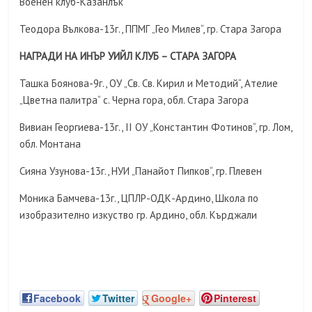
Военен клуб-Казанлък
Теодора Вълкова-13г., ППМГ „Гео Милев“, гр. Стара Загора
НАГРАДИ НА ИНЪР УИЙЛ КЛУБ – СТАРА ЗАГОРА
Ташка Боянова-9г., ОУ „Св. Св. Кирил и Методий“, Ателие
„Цветна палитра“ с. Черна гора, обл. Стара Загора
Вивиан Георгиева-13г., II ОУ „Константин Фотинов“, гр. Лом,
обл. Монтана
Сияна Узунова-13г., НУИ „Панайот Пипков“, гр. Плевен
Моника Бамчева-13г., ЦПЛР-ОДК-Ардино, Школа по
изобразително изкуство гр. Ардино, обл. Кърджали
Facebook
Twitter
Google+
Pinterest