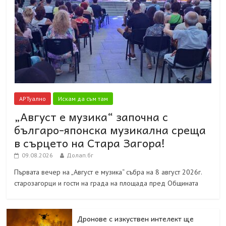
АРТуално
Искам да съм там
„Август е музика“ започна с
българо-японска музикална среща
в сърцето на Стара Загора!
09.08.2026
Долап.бг
Първата вечер на „Август е музика“ събра на 8 август 2026г.
старозагорци и гости на града на площада пред Общината
Дронове с изкуствен интелект ще