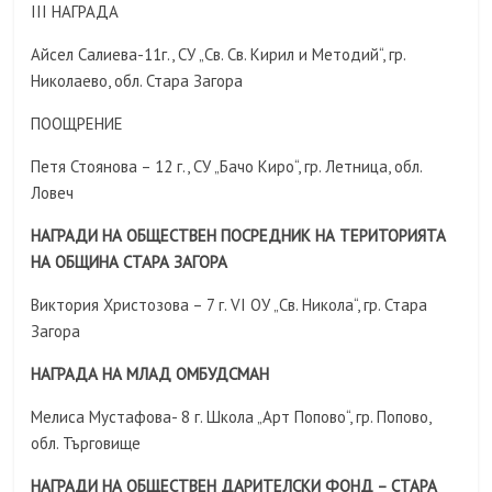
III НАГРАДА
Айсел Салиева-11г., СУ „Св. Св. Кирил и Методий“, гр.
Николаево, обл. Стара Загора
ПООЩРЕНИЕ
Петя Стоянова – 12 г., СУ „Бачо Киро“, гр. Летница, обл.
Ловеч
НАГРАДИ НА ОБЩЕСТВЕН ПОСРЕДНИК НА ТЕРИТОРИЯТА
НА ОБЩИНА СТАРА ЗАГОРА
Виктория Христозова – 7 г. VI ОУ „Св. Никола“, гр. Стара
Загора
НАГРАДА НА МЛАД ОМБУДСМАН
Мелиса Мустафова- 8 г. Школа „Арт Попово“, гр. Попово,
обл. Търговище
НАГРАДИ НА ОБЩЕСТВЕН ДАРИТЕЛСКИ ФОНД – СТАРА