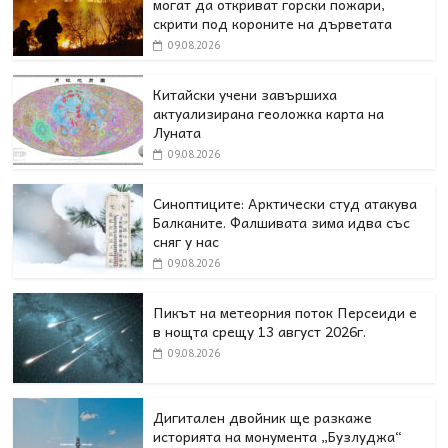
могат да откриват горски пожари,
скрити под короните на дърветата
09.08.2026
Китайски учени завършиха
актуализирана геоложка карта на
Луната
09.08.2026
Синоптиците: Арктически студ атакува
Балканите. Фалшивата зима идва със
сняг у нас
09.08.2026
Пикът на метеорния поток Персеиди е
в нощта срещу 13 август 2026г.
09.08.2026
Дигитален двойник ще разкаже
историята на монумента „Бузлуджа“