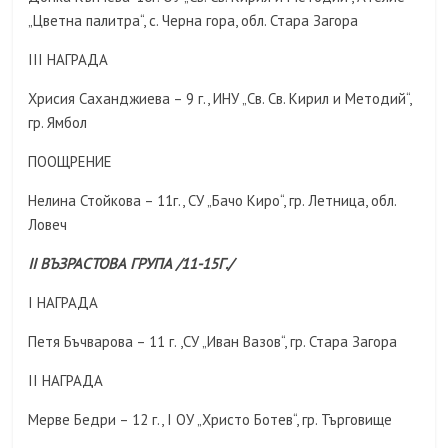
„Цветна палитра“, с. Черна гора, обл. Стара Загора
III НАГРАДА
Хрисия Саханджиева – 9 г., ИНУ „Св. Св. Кирил и Методий“,
гр. Ямбол
ПООЩРЕНИЕ
Нелина Стойкова – 11г., СУ „Бачо Киро“, гр. Летница, обл.
Ловеч
II ВЪЗРАСТОВА ГРУПА /11-15Г./
I НАГРАДА
Петя Бъчварова – 11 г. ,СУ „Иван Вазов“, гр. Стара Загора
II НАГРАДА
Мерве Бедри – 12 г., I ОУ „Христо Ботев“, гр. Търговище