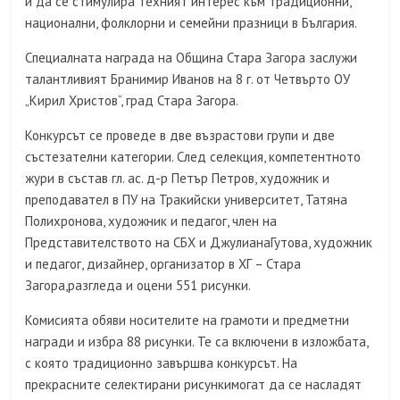
и да се стимулира техният интерес към традиционни,
национални, фолклорни и семейни празници в България.
Специалната награда на Община Стара Загора заслужи
талантливият Бранимир Иванов на 8 г. от Четвърто ОУ
„Кирил Христов“, град Стара Загора.
Конкурсът се проведе в две възрастови групи и две
състезателни категории. След селекция, компетентното
жури в състав гл. ас. д-р Петър Петров, художник и
преподавател в ПУ на Тракийски университет, Татяна
Полихронова, художник и педагог, член на
Представителството на СБХ и ДжулианаГутова, художник
и педагог, дизайнер, организатор в ХГ – Стара
Загора,разгледа и оцени 551 рисунки.
Комисията обяви носителите на грамоти и предметни
награди и избра 88 рисунки. Те са включени в изложбата,
с която традиционно завършва конкурсът. На
прекрасните селектирани рисункимогат да се насладят