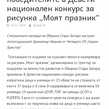
националeн конкурс за
рисунка „Моят празник“
26.11.2024
Долап.бг
Специалната награда на Община Стара Загора заслужи
осемгодишният Бранимир Иванов от Четвърто ОУ „Кирил
Христов“
Тазгодишното издание на художествената надпревара
за рисунки „Моят празник“, организирана от Център за
подкрепа за личностно развитие и Община Стара Загора,
приключи. В Деветия националeн конкурс рисунки
изпратиха деца и ученици от 25 области на страната, от
които 37 града и 9 села. В надпреварата се включиха 50
училища, 19 школи към ЦПЛР, ПЛР, читалища, ЦСОП и
РЦПППО. Една от основните цели на конкурса е да даде
възможност за творческа изява на деца и ученици, както