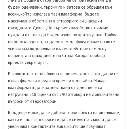
„Ние от Община Стара Загора не се притесняваме да
бъдем оценявани, търсим го и затова се обръщам към
всеки, който използва тази платформа: бъдете
максимално обективни в отговорите си“, насърчи
гражданите Диков. „Не търсим хвалебствия, нямаме
нужда и от това да бъдем излишно критикувани. Трябва
ни реална оценка, за да можем да фокусираме нашите
усилия към подобряване взаимодействието между
общината и гражданите на Стара Загора“, обобщи
проекта секретарят.
Ръководството на общината ще има достъп до данните
в платформата в реално време и в детайли. Макар
платформата да е задействана от днес, вече са
натрупани 518 оценки със 790 отговори на допълнителни
въпроси от старозагорци.
В бъдеще може да се добавят нови обекти на оценяване,
както и част от въпросите да се сменят, а също и да се
увеличават контактните лица, които ще получават