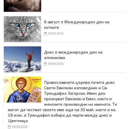
8 август е Международен ден на
котките
08.08.2026
Днес е международен ден на
алпинизма
08.08.2026
Православната църква почита днес
Свети Емилиан изповедник и Св.
Трендафил Загорски. Имен ден
празнуват Емилиан и Емил, както и
женските производни на имената. Те
могат да честват своето име още на 30 май, както и на
18 юли, а Трендафил избира да черпи между днес и
Цветница.
08.08.2026