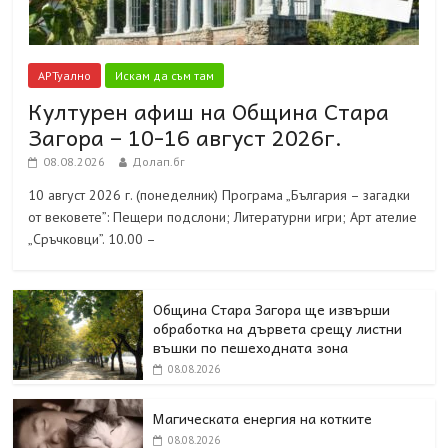
АРТуално
Искам да съм там
Културен афиш на Община Стара
Загора – 10-16 август 2026г.
08.08.2026
Долап.бг
10 август 2026 г. (понеделник) Програма „България – загадки
от вековете”: Пещери подслони; Литературни игри; Арт ателие
„Сръчковци”. 10.00 –
Община Стара Загора ще извърши
обработка на дървета срещу листни
въшки по пешеходната зона
08.08.2026
Магическата енергия на котките
08.08.2026