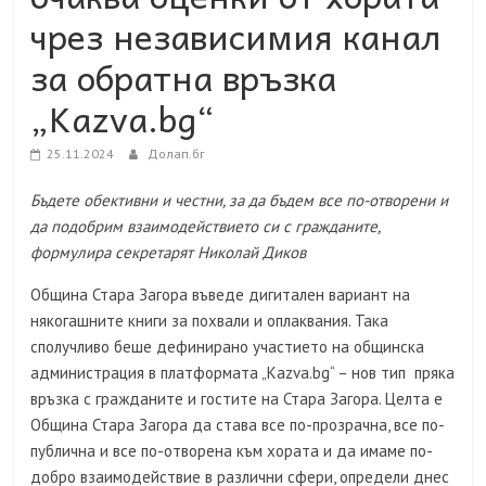
чрез независимия канал
за обратна връзка
„Kazva.bg“
25.11.2024
Долап.бг
Бъдете обективни и честни, за да бъдем все по-отворени и
да подобрим взаимодействието си с гражданите,
формулира секретарят Николай Диков
Община Стара Загора въведе дигитален вариант на
някогашните книги за похвали и оплаквания. Така
сполучливо беше дефинирано участието на общинска
администрация в платформата „Kazva.bg“ – нов тип пряка
връзка с гражданите и гостите на Стара Загора. Целта е
Община Стара Загора да става все по-прозрачна, все по-
публична и все по-отворена към хората и да имаме по-
добро взаимодействие в различни сфери, определи днес