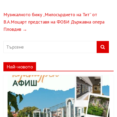
Музикалното бижу „Милосърдието на Тит” от
В.А.Моцарт представя на ФОБИ Държавна опера
Пловдив
→
Най-новото