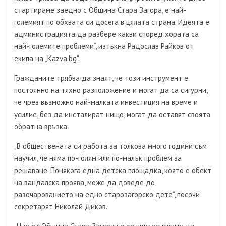
стартираме заедно с Община Стара Загора, е най-
големият по обхвата си досега в цялата страна. Идеята е
администрацията да разбере какви според хората са
най-големите проблеми“, изтъкна Радослав Райков от
екипа на „Kazva.bg“.
Гражданите трябва да знаят, че този инструмент е
постоянно на тяхно разположение и могат да са сигурни,
че чрез възможно най-малката инвестиция на време и
усилие, без да инсталират нищо, могат да оставят своята
обратна връзка.
„В обществената си работа за толкова много години съм
научил, че няма по-голям или по-малък проблем за
решаване. Понякога една детска площадка, която е обект
на вандалска проява, може да доведе до
разочарованието на едно старозагорско дете“, посочи
секретарят Николай Диков.