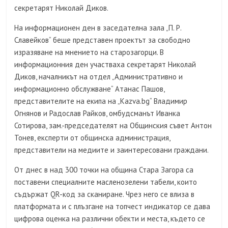
секретарят Николай Диков.
На информационен ден в заседателна зала „П. Р.
Славейков“ беше представен проектът за свободно
изразяване на мнението на старозагорци. В
информационния ден участваха секретарят Николай
Диков, началникът на отдел „Административно и
информационно обслужване“ Атанас Пашов,
представителите на екипа на „Kazva.bg“ Владимир
Огнянов и Радослав Райков, омбудсманът Иванка
Сотирова, зам.-председателят на Общинския съвет Антон
Тонев, експерти от общинска администрация,
представители на медиите и заинтересовани граждани.
От днес в над 300 точки на община Стара Загора са
поставени специалните масленозелени табели, които
съдържат QR-код за сканиране. Чрез него се влиза в
платформата и с плъзгане на топчест индикатор се дава
цифрова оценка на различни обекти и места, където се