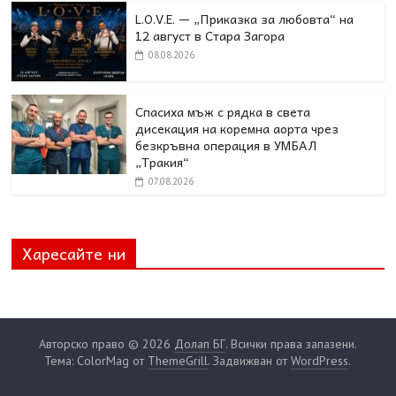
L.O.V.E. — „Приказка за любовта“ на
12 август в Стара Загора
08.08.2026
Спасиха мъж с рядка в света
дисекация на коремна аорта чрез
безкръвна операция в УМБАЛ
„Тракия“
07.08.2026
Харесайте ни
Авторско право © 2026
Долап БГ
. Всички права запазени.
Тема: ColorMag от
ThemeGrill
. Задвижван от
WordPress
.