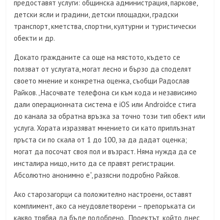
предоставят услуги: общинска администрация, паркове,
детски ясли и градини, детски площадки, градски
транспорт, кметства, спортни, културни и туристически
обекти и др.
Докато гражданите са още на мястото, където се
ползват от услугата, могат лесно и бързо да споделят
своето мнение и конкретна оценка, съобщи Радослав
Райков. „Насочвате телефона си към кода и независимо
дали операционната система е iOS или Androidсе стига
до канала за обратна връзка за точно този тип обект или
услуга. Хората изразяват мнението си като приплъзнат
пръста си по скала от 1 до 100, за да дадат оценка;
могат да посочат своя пол и възраст. Няма нужда да се
инсталира нищо, нито да се правят регистрации.
Абсолютно анонимно е“, разясни подробно Райков.
Ако старозагорци са положително настроени, оставят
комплимент, ако са неудовлетворени – препоръката си
какво трябва да бъде подобрено. „Проектът, който днес