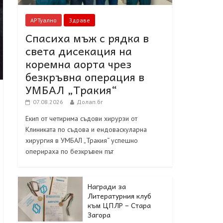
АРТуално
Здраве
Спасиха мъж с рядка в
света дисекация на
коремна аорта чрез
безкръвна операция в
УМБАЛ „Тракия“
07.08.2026
Долап.бг
Екип от четирима съдови хирурзи от
Клиниката по съдова и ендоваскуларна
хирургия в УМБАЛ „Тракия“ успешно
оперираха по безкръвен път
Награди за
Литературния клуб
към ЦПЛР – Стара
Загора