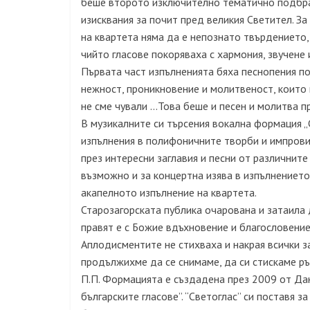
беше второто изключително тематично подбран
изисквания за почит пред великия Светител. З
на квартета няма да е непознато твърдението, 
чийто гласове покоряваха с хармония, звучене
Първата част изпълненията бяха песнопения п
нежност, проникновение и молитвеност, които 
не сме чували …Това беше и песен и молитва 
В музикалните си търсения вокална формация „
изпълнения в полифоничните творби и импрови
през интересни заглавия и песни от различнит
възможно и за концертна изява в изпълнението
акапелното изпълнение на квартета.
Старозагорската публика очарована и затаила д
правят е с Божие вдъхновение и благословение
Аплодисментите не стихваха и накрая всички за
продължихме да се снимаме, да си стискаме ръ
П.П. Формацията е създадена през 2009 от Да
българските гласове”. “Светоглас” си поставя 