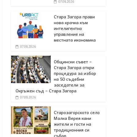
07.08.2026
Стара Загора прави
нова крачка към
интелигентно
управление на
местната икономика
07.08.2026
Общински съвет –
Стара Загора откри
процедура за избор
на 50 съдебни
заседатели за
Окръжен съд – Стара Загора
07.08.2026
Старозагорското село
Малка Верея кани
жители и гости на
традиционния си
събор