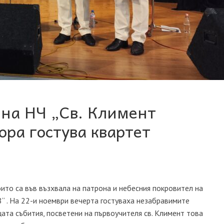
на НЧ „Св. Климент
ора гостува квартет
оито са във възхвала на патрона и небесния покровител на
“ . На 22-и ноември вечерта гостуваха незабравимите
ата събития, посветени на първоучителя св. Климент това