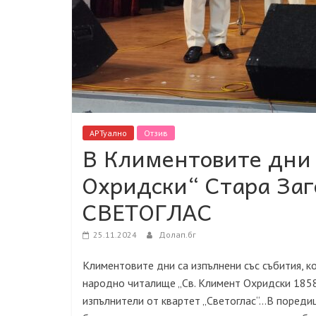
АРТуално
Отзив
В Климентовите дни 
Охридски“ Стара Заг
СВЕТОГЛАС
25.11.2024
Долап.бг
Климентовите дни са изпълнени със събития, к
народно читалище „Св. Климент Охридски 1858
изпълнители от квартет „Светоглас“…В поредиц