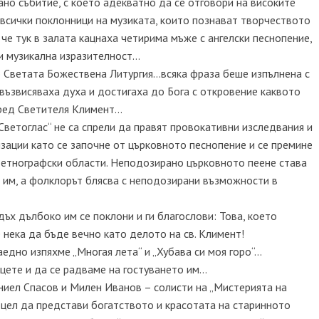
о събитие, с което адекватно да се отговори на високите
а всички поклонници на музиката, които познават творчеството
че тук в залата кацнаха четирима мъже с ангелски песнопение,
 и музикална изразителност…
о Светата Божествена Литургия…всяка фраза беше изпълнена с
възвисяваха духа и достигаха до Бога с откровение каквото
пред Светителя Климент…
Светоглас“ не са спрели да правят провокативни изследвания и
зации като се започне от църковното песнопение и се премине
е етнографски области. Неподозирано църковното пеене става
 им, а фолклорът блясва с неподозирани възможности в
ъх дълбоко им се поклони и ги благослови: Това, което
 нека да бъде вечно като делото на св. Климент!
едно изпяхме „Многая лета“ и „Хубава си моя горо“…
цете и да се радваме на гостуването им…
ниел Спасов и Милен Иванов – солисти на „Мистерията на
за цел да представи богатството и красотата на старинното