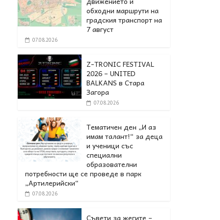
движението и
обходни маршрути на
градския транспорт на
7 август
07.08.2026
Z-TRONIC FESTIVAL
2026 – UNITED
BALKANS в Стара
Загора
07.08.2026
Тематичен ден „И аз
имам талант!“ за деца
и ученици със
специални
образователни
потребности ще се проведе в парк
„Артилерийски“
07.08.2026
Съвети за жегите –