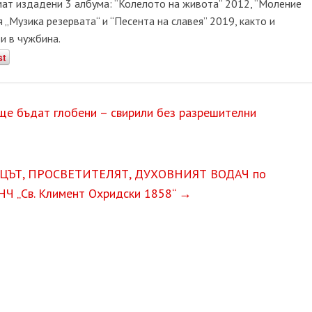
мат издадени 3 албума: “Колелото на живота” 2012, “Моление
 „Музика резервата“ и “Песента на славея” 2019, както и
 и в чужбина.
st
 ще бъдат глобени – свирили без разрешителни
ТЕЦЪТ, ПРОСВЕТИТЕЛЯТ, ДУХОВНИЯТ ВОДАЧ по
НЧ „Св. Климент Охридски 1858“
→