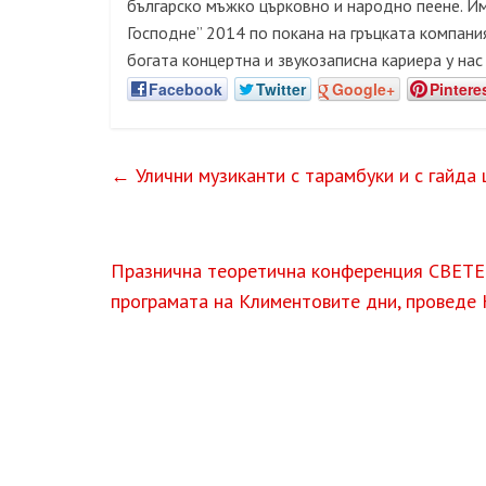
българско мъжко църковно и народно пеене. И
Господне” 2014 по покана на гръцката компания
богата концертна и звукозаписна кариера у нас
Facebook
Twitter
Google+
Pintere
←
Улични музиканти с тарамбуки и с гайда
Празнична теоретична конференция СВЕ
програмата на Климентовите дни, проведе 