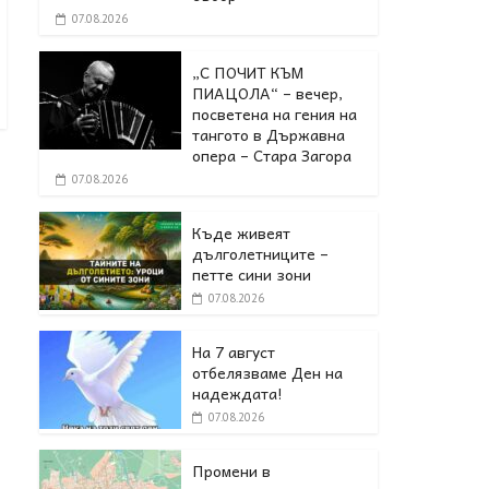
07.08.2026
„С ПОЧИТ КЪМ
ПИАЦОЛА“ – вечер,
посветена на гения на
тангото в Държавна
опера – Стара Загора
07.08.2026
Къде живеят
дълголетниците –
петте сини зони
07.08.2026
На 7 август
отбелязваме Ден на
надеждата!
07.08.2026
Промени в