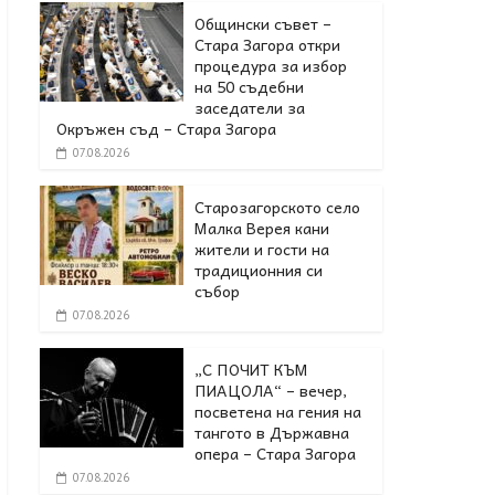
Общински съвет –
Стара Загора откри
процедура за избор
на 50 съдебни
заседатели за
Окръжен съд – Стара Загора
07.08.2026
Старозагорското село
Малка Верея кани
жители и гости на
традиционния си
събор
07.08.2026
„С ПОЧИТ КЪМ
ПИАЦОЛА“ – вечер,
посветена на гения на
тангото в Държавна
опера – Стара Загора
07.08.2026