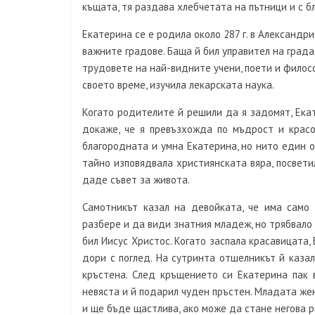
къщата, тя раздава хлебчетата на пътници и с б
Екатерина се е родила около 287 г. в Александри
важните градове. Баща й бил управител на града
трудовете на най-видните учени, поети и филос
своето време, изучила лекарската наука.
Когато родителите й решили да я задомят, Екат
докаже, че я превъзхожда по мъдрост и крас
благородната и умна Екатерина, но нито един от
тайно изповядвала християнската вяра, посвети
даде съвет за живота.
Самотникът казал на девойката, че има само
разбере и да види знатния младеж, но трябвало 
бил Иисус Христос. Когато заспала красавицата,
дори с поглед. На сутринта отшелникът й казал
кръстена. След кръщението си Екатерина пак 
невяста и й подарил чуден пръстен. Младата жен
и ще бъде щастлива, ако може да стане негова р