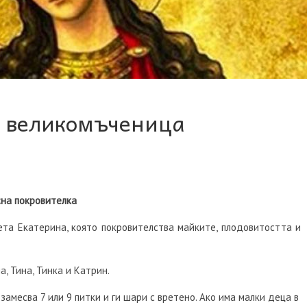
а великомъченица
сна покровителка
ета Екатерина, която покровителства майките, плодовитостта и
, Тина, Тинка и Катрин.
амесва 7 или 9 питки и ги шари с вретено. Ако има малки деца в