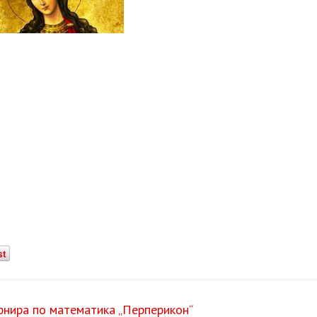
st
рнира по математика „Перперикон“