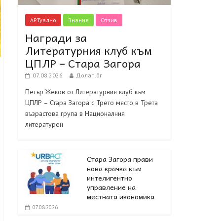
АРТуално
Знание
Отзив
Награди за
Литературния клуб към
ЦПЛР – Стара Загора
07.08.2026
Долап.бг
Петър Жеков от Литературния клуб към
ЦПЛР – Стара Загора с Трето място в Трета
възрастова група в Националния
литературен
Стара Загора прави
нова крачка към
интелигентно
управление на
местната икономика
07.08.2026