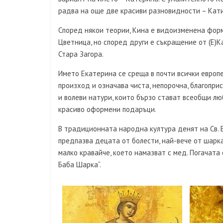
радва на още две красиви разновидности – Катин
Според някои теории, Кина е видоизменена форм
Цветница, но според други е съкращение от (Е)
Стара Загора.
Името Екатерина се среща в почти всички европе
произход и означава чиста, непорочна, благопри
и волеви натури, които бързо стават всеобщи лю
красиво оформени подаръци.
В традиционната народна култура денят на Св. Е
предпазва децата от болести, най-вече от шарка
малко кравайче, което намазват с мед. Погачата 
Баба Шарка“.