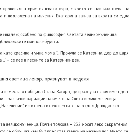
 проповядва християнската вяра, с което си навлича гнева на
а и подложена на мъчения. Екатерина загива за вярата си едва
се младеж, особено по философия. Светата великомъченица
дбайкалските монголо-буряти.
 като красива и умна мома. “…Прочула се Катерина, дор до царя
ца…” – се пее в песните за Катерининден.
шна светица лекар, празнуват в неделя
ните места от община Стара Загора, ще празнуват своя имен ден
тени с различни вариации на името на Света великомъченица
 „Население“, изготвена от експертите на отдел „Гражданско
та великомъченица. Почти толкова – 232, носят леко съкратения
атя се обръщат към 680 представителки на нежния пол. Името се