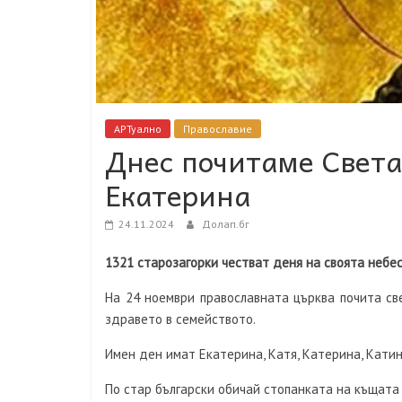
АРТуално
Православие
Днес почитаме Свет
Екатерина
24.11.2024
Долап.бг
1321 старозагорки честват деня на своята небе
На 24 ноември православната църква почита св
здравето в семейството.
Имен ден имат Екатерина, Катя, Катерина, Катина
По стар български обичай стопанката на къщата з