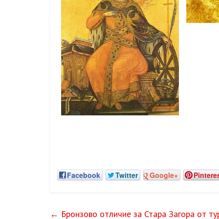
Facebook
Twitter
Google+
Pintere
←
Бронзово отличие за Стара Загора от ту