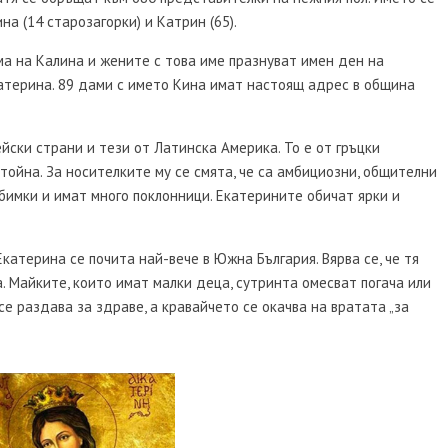
а (14 старозагорки) и Катрин (65).
а на Калина и жените с това име празнуват имен ден на
Катерина. 89 дами с името Кина имат настоящ адрес в община
йски страни и тези от Латинска Америка. То е от гръцки
стойна. За носителките му се смята, че са амбициозни, общителни
бимки и имат много поклонници. Екатерините обичат ярки и
катерина се почита най-вече в Южна България. Вярва се, че тя
. Майките, които имат малки деца, сутринта омесват погача или
се раздава за здраве, а кравайчето се окачва на вратата „за