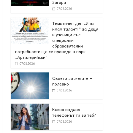
Загора
07.08.2026
Тематичен ден „И аз
имам талант!“ за деца
и ученици със
специални
образователни
потребности ще се проведе в парк
„Артилерийски“
07.08.2026
Съвети за жегите –
полезно
07.08.2026
Какво издава
телефонът ти за теб?
07.08.2026