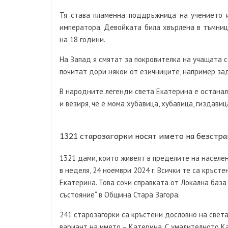
Тя става пламенна поддръжница на учението и
императора. Девойката била хвърлена в тъмниц
на 18 години.
На Запад я смятат за покровителка на учащата 
почитат дори някои от езичниците, например за
В народните легенди света Екатерина е останала
и везиря, че е мома хубавица, хубавица, гиздави
1321 старозагорки носят името на безстра
1321 дами, които живеят в пределите на населе
в неделя, 24 ноември 2024 г. Всички те са кръс
Екатерина. Това сочи справката от Локална база
състояние“ в Община Стара Загора.
241 старозагорки са кръстени дословно на света
вариант на името – Катерина. С умалителното К