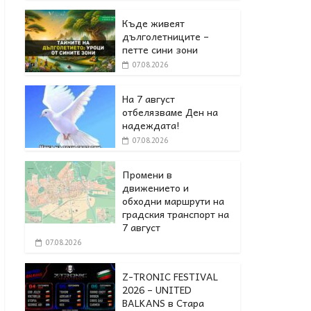
Къде живеят
дълголетниците –
петте сини зони
07.08.2026
На 7 август
отбелязваме Ден на
надеждата!
07.08.2026
Промени в
движението и
обходни маршрути на
градския транспорт на
7 август
07.08.2026
Z-TRONIC FESTIVAL
2026 – UNITED
BALKANS в Стара