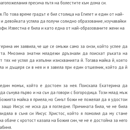
лагопожелания пресича пътя на болестите към дома си.
я. По това време градът е бил столица на Египет и един от най-
 и девойката успяла да получи солидно образование, изучавайки
офи. Известна е била и като една от най-образованите жени на
ерина им заявила, че ще се омъжи само за онзи, който успее да
ота. Мнозина знатни младежи дръзнали да поискат ръката на
 тях не успял да изпълни изискванията й. Тогава майка й, която
ла и дъщеря си в нея и я завела при един отшелник, който да й
 един момък, който е достоен за нея. Поискала Екатерина да
да сънува първо и на сън да говори с Богородица. Този млад мъж
 Божията майка я приела, но Синът божи не пожелал да я удостои
 защо Иисус не иска да я погледне. Причината била, че не била
видяла в съня си Иисус Христос, който я помолил да му стане
а обаче с кротост казала на Божия син, че не е достойна за него
абиня.