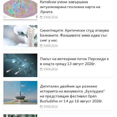
Китайски учени завършиха
актуализирана геоложка карта на
Луната
09.08.2026
Синоптиците: Арктически студ атакува
Балканите. Фалшивата зима идва със
сняг у нас
09.08.2026
Пикът на метеорния поток Персеиди е
в нощта срещу 13 август 2026г.
09.08.2026
Дигитален двойник ще разкаже
историята на монумента „Бузлуджа“
на предстоящия фестивал Open
Buzludzha от 14 до 16 август 2026г.
09.08.2026