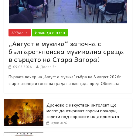
АРТуално
Искам да съм там
„Август е музика“ започна с
българо-японска музикална среща
в сърцето на Стара Загора!
09.08.2026
Долап.бг
Първата вечер на „Август е музика“ събра на 8 август 2026г.
старозагорци и гости на града на площада пред Общината
Дронове с изкуствен интелект ще
могат да откриват горски пожари,
скрити под короните на дърветата
09.08.2026