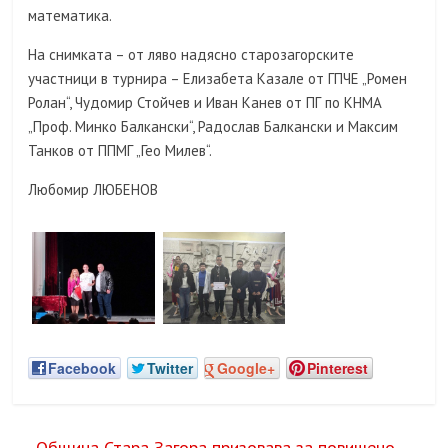
математика.
На снимката – от ляво надясно старозагорските
участници в турнира – Елизабета Казале от ГПЧЕ „Ромен
Ролан“, Чудомир Стойчев и Иван Канев от ПГ по КНМА
„Проф. Минко Балкански“, Радослав Балкански и Максим
Танков от ППМГ „Гео Милев“.
Любомир ЛЮБЕНОВ
Facebook
Twitter
Google+
Pinterest
←
Община Стара Загора призовава за повишено