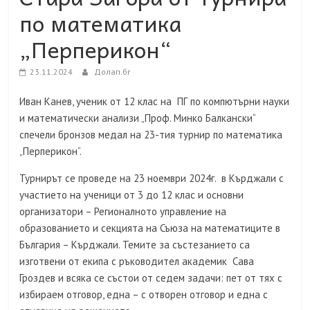
по математика
„Перперикон“
23.11.2024
Долап.бг
Иван Канев, ученик от 12 клас на ПГ по компютърни науки
и математически анализи „Проф. Минко Балкански“
спечели бронзов медал на 23-тия турнир по математика
„Перперикон“.
Турнирът се проведе на 23 ноември 2024г. в Кърджали с
участието на ученици от 3 до 12 клас и основни
организатори – Регионалното управление на
образованието и секцията на Съюза на математиците в
България – Кърджали. Темите за състезанието са
изготвени от екипа с ръководител академик Сава
Гроздев и всяка се състои от седем задачи: пет от тях с
избираем отговор, една – с отворен отговор и една с