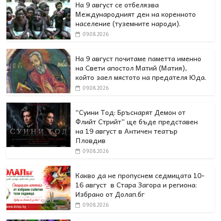
На 9 август се отбелязва
Международният ден на коренното
население (туземните народи).
09.08.2026
На 9 август почитаме паметта именно
на Свети апостол Матий (Матия),
който заел мястото на предателя Юда.
09.08.2026
“Суини Тод: Бръснарят Демон от
Флийт Стрийт” ще бъде представен
на 19 август в Античен театър
Пловдив
09.08.2026
Какво да не пропуснем седмицата 10-
16 август в Стара Загора и региона:
Избрано от Долап.бг
09.08.2026