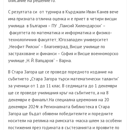
описание на решението.
С резултата си от турнира в Кърджали Иван Канев вече
има призната отлична оценка и е приет в четири висши
училища в България – ПУ „Паисий Хилендарски” –
факултета по математика и информатика и физико-
технологичния факултет; Югозападен университет
„Неофит Рилски“ – Благоевград, Висше училище по
застраховане и финанси – София и Висше военноморско
училище „Н. Й. Вапцаров“ – Варна.
В Стара Загора ще се проведе поредното издание на
събитието
„
Стара Загора търси математически таланти”
за ученици от 1 до 11 клас. В седмицата до 1 декември
ще се проведе училищния кръг на събитието, а на 8
декември е финалът.На специална церемония на 20
декември 2024г. в Регионалната библиотека в Стара
Загора ще бъдат обявени победителите и поредните
носители на реплика на римската -маска шлем за особени
постижения през годината в състезанията и проявите по