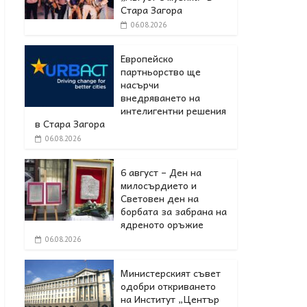
Стара Загора
06.08.2026
Европейско
партньорство ще
насърчи
внедряването на
интелигентни решения
в Стара Загора
06.08.2026
6 август – Ден на
милосърдието и
Световен ден на
борбата за забрана на
ядреното оръжие
06.08.2026
Министерският съвет
одобри откриването
на Институт „Център