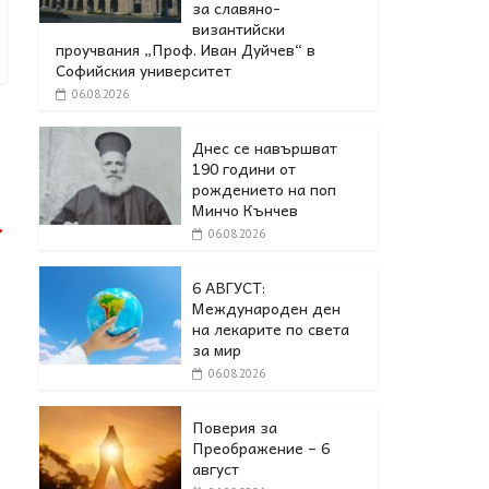
за славяно-
византийски
проучвания „Проф. Иван Дуйчев“ в
Софийския университет
06.08.2026
Днес се навършват
190 години от
рождението на поп
Минчо Кънчев
→
06.08.2026
6 АВГУСТ:
Международен ден
на лекарите по света
за мир
06.08.2026
Поверия за
Преображение – 6
август