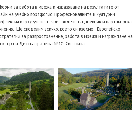
форми за работа в мрежа и изразяване на резултатите от
изайн на учебно портфолио. Професионалните и културни
ефлексия върху ученето, чрез водене на дневник и партньорска
жнения. Ще споделим всичко, което си взехме: Европейско
стратегии за разпространение, работа в мрежа и изграждане на
ектор на Детска градина №10 „Светлина”.