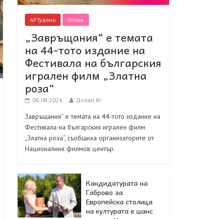
АРТуално
Отзив
„Завръщания“ е темата
на 44-тото издание на
Фестивала на българския
игрален филм „Златна
роза“
06.08.2026
Долап.бг
Завръщания“ е темата на 44-тото издание на
Фестивала на българския игрален филм
„Златна роза“, съобщиха организаторите от
Националния филмов център.
Кандидатурата на
Габрово за
Европейска столица
на културата е шанс