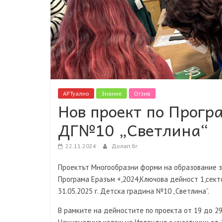
АРТуално
Знание
Отзив
Нов проект по Прогр
ДГ№10 „Светлина“
22.11.2024
Долап.бг
Проектът Многообразни форми на образование за
Програма Еразъм +,2024,Ключова дейност 1,сект
31.05.2025 г. Детска градина №10 „Светлина”.
В рамките на дейностите по проекта от 19 до 29