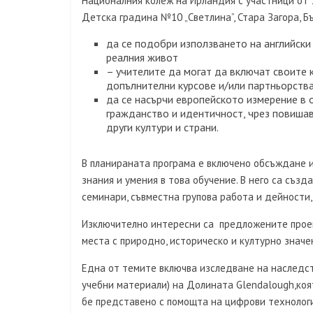
Националния колеж на Ирландия с участници от 1
Детска градина №10 „Светлина”, Стара Загора, Бъ
да се подобри използването на английски 
реалния живот
– учителите да могат да включат своите 
допълнителни курсове и/или партньорства
да се насърчи европейското измерение в 
гражданство и идентичност, чрез повишав
други култури и страни.
В планираната програма е включено обсъждане 
знания и умения в това обучение. В него са създ
семинари, съвместна групова работа и дейности,
Изключително интересни са предложените проект
места с природно, историческо и културно значе
Една от темите включва изследване на наследст
учебни материали) на Долината Glendalough,коя
бе представено с помощта на цифрови технолог