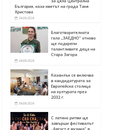
за цяла Централна
България, каза кметът на града Таня
Христова
06.08.2026
Благотворителната
гала „ЗАЕДНО“ отново
ще подкрепи
талантливите деца на
Стара Загора
06.08.2026
Казанлък се включва
в кандидатурата за
Европейска столица
на културата през
2032 г.
06.08.2026
С латино ритми ще
завърши фестивалът
„Август е музика“ в