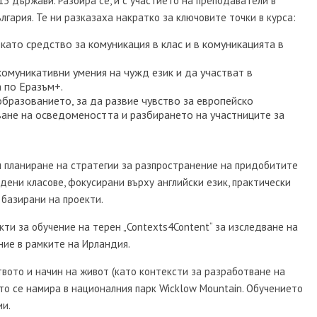
5 държави. Разбира се, и с участието на преподаватели в
лгария. Те ни разказаха накратко за ключовите точки в курса:
като средство за комуникация в клас и в комуникацията в
комуникативни умения на чужд език и да участват в
 по Еразъм+.
образованието, за да развие чувство за европейско
ане на осведомеността и разбирането на участниците за
и планиране на стратегии за разпространение на придобитите
адени класове, фокусирани върху английски език, практически
 базирани на проекти.
и за обучение на терен „Contexts4Content“ за изследване на
ние в рамките на Ирландия.
вото и начин на живот (като контексти за разработване на
то се намира в националния парк Wicklow Mountain. Обучението
ии.