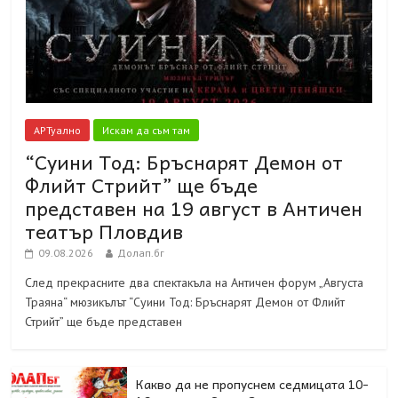
АРТуално
Искам да съм там
“Суини Тод: Бръснарят Демон от
Флийт Стрийт” ще бъде
представен на 19 август в Античен
театър Пловдив
09.08.2026
Долап.бг
След прекрасните два спектакъла на Античен форум „Августа
Траяна“ мюзикълът “Суини Тод: Бръснарят Демон от Флийт
Стрийт” ще бъде представен
Какво да не пропуснем седмицата 10-