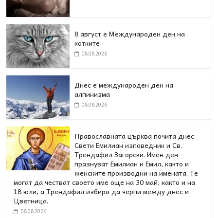
8 август е Международен ден на
котките
08.08.2026
Днес е международен ден на
алпинизма
08.08.2026
Православната църква почита днес
Свети Емилиан изповедник и Св.
Трендафил Загорски. Имен ден
празнуват Емилиан и Емил, както и
женските производни на имената. Те
могат да честват своето име още на 30 май, както и на
18 юли, а Трендафил избира да черпи между днес и
Цветница.
08.08.2026