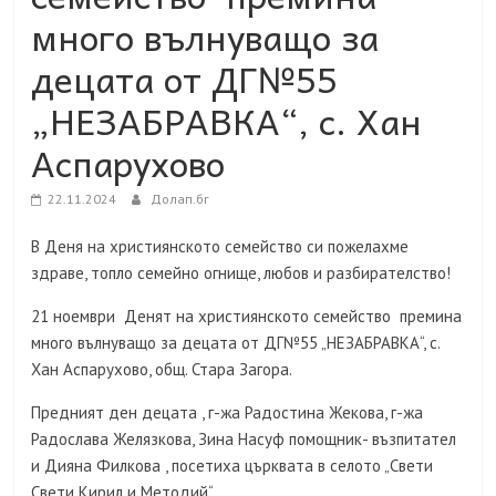
много вълнуващо за
децата от ДГ№55
„НЕЗАБРАВКА“, с. Хан
Аспарухово
22.11.2024
Долап.бг
В Деня на християнското семейство си пожелахме
здраве, топло семейно огнище, любов и разбирателство!
21 ноември Денят на християнското семейство премина
много вълнуващо за децата от ДГ№55 „НЕЗАБРАВКА“, с.
Хан Аспарухово, общ. Стара Загора.
Предният ден децата , г-жа Радостина Жекова, г-жа
Радослава Желязкова, Зина Насуф помощник- възпитател
и Дияна Филкова , посетиха църквата в селото „Свети
Свети Кирил и Методий“.