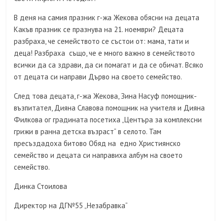
В деня на самия празник г-жа Жекова обясни на децата
Какъв празник се празнува на 21. ноември? Децата
разбраха, че семейството се състои от: мама, тати и
деца! Разбраха също, че е много важно в семейството
всички да са здрави, да си помагат и да се обичат. Всяко
от децата си направи Дърво на своето семейство.
След това децата, г-жа Жекова, Зина Насуф помощник-
възпитател, Дияна Славова помощник на учителя и Дияна
Филкова ог градината посетиха „Центъра за комплексни
грижи в ранна детска възраст“ в селото. Там
пресъздадоха битово Обяд на едно Християнско
семейство и децата си направиха албум на своето
семейство.
Динка Стоилова
Директор на ДГ№55 „Незабравка“