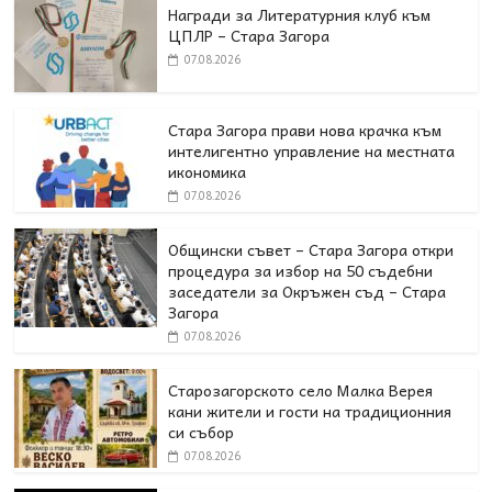
Награди за Литературния клуб към
ЦПЛР – Стара Загора
07.08.2026
Стара Загора прави нова крачка към
интелигентно управление на местната
икономика
07.08.2026
Общински съвет – Стара Загора откри
процедура за избор на 50 съдебни
заседатели за Окръжен съд – Стара
Загора
07.08.2026
Старозагорското село Малка Верея
кани жители и гости на традиционния
си събор
07.08.2026