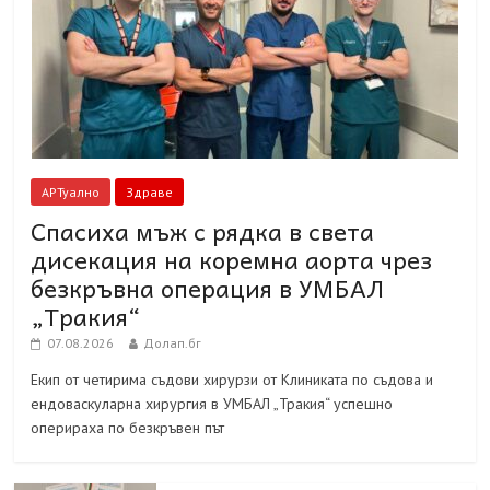
АРТуално
Здраве
Спасиха мъж с рядка в света
дисекация на коремна аорта чрез
безкръвна операция в УМБАЛ
„Тракия“
07.08.2026
Долап.бг
Екип от четирима съдови хирурзи от Клиниката по съдова и
ендоваскуларна хирургия в УМБАЛ „Тракия“ успешно
оперираха по безкръвен път