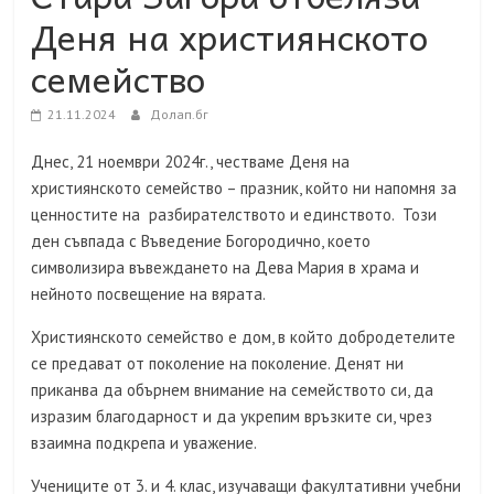
Деня на християнското
семейство
21.11.2024
Долап.бг
Днес, 21 ноември 2024г., честваме Деня на
християнското семейство – празник, който ни напомня за
ценностите на разбирателството и единството. Този
ден съвпада с Въведение Богородично, което
символизира въвеждането на Дева Мария в храма и
нейното посвещение на вярата.
Християнското семейство е дом, в който добродетелите
се предават от поколение на поколение. Денят ни
приканва да обърнем внимание на семейството си, да
изразим благодарност и да укрепим връзките си, чрез
взаимна подкрепа и уважение.
Учениците от 3. и 4. клас, изучаващи факултативни учебни