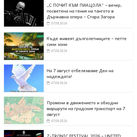
„С ПОЧИТ КЪМ ПИАЦОЛА“ – вечер,
посветена на гения на тангото в
Държавна опера – Стара Загора
07.08.2026
Къде живеят дълголетниците – петте
сини зони
07.08.2026
На 7 август отбелязваме Ден на
надеждата!
07.08.2026
Промени в движението и обходни
маршрути на градския транспорт на 7
август
07.08.2026
Z-TRONIC FESTIVAL 2026 – UNITED