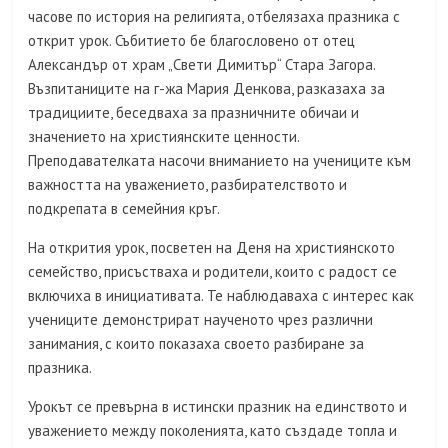
часове по история на религията, отбелязаха празника с
открит урок. Събитието бе благословено от отец
Александър от храм „Свети Димитър“ Стара Загора.
Възпитаниците на г-жа Мария Денкова, разказаха за
традициите, беседваха за празничните обичаи и
значението на християнските ценности.
Преподавателката насочи вниманието на учениците към
важността на уважението, разбирателството и
подкрепата в семейния кръг.
На открития урок, посветен на Деня на християнското
семейство, присъстваха и родители, които с радост се
включиха в инициативата. Те наблюдаваха с интерес как
учениците демонстрират наученото чрез различни
занимания, с които показаха своето разбиране за
празника.
Урокът се превърна в истински празник на единството и
уважението между поколенията, като създаде топла и