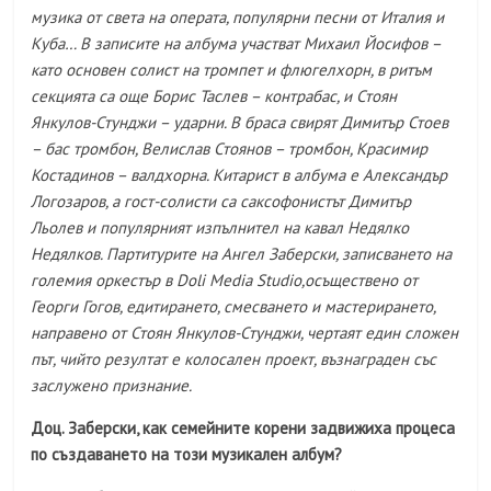
музика от света на операта, популярни песни от Италия и
Куба… В записите на албума участват Михаил Йосифов –
като основен солист на тромпет и флюгелхорн, в ритъм
секцията са още Борис Таслев – контрабас, и Стоян
Янкулов-Стунджи – ударни. В браса свирят Димитър Стоев
– бас тромбон, Велислав Стоянов – тромбон, Красимир
Костадинов – валдхорна. Китарист в албума е Александър
Логозаров, а гост-солисти са саксофонистът Димитър
Льолев и популярният изпълнител на кавал Недялко
Недялков. Партитурите на Ангел Заберски, записването на
големия оркестър в Doli Media Studio,осъществено от
Георги Гогов, едитирането, смесването и мастерирането,
направено от Стоян Янкулов-Стунджи, чертаят един сложен
път, чийто резултат е колосален проект, възнаграден със
заслужено признание.
Доц. Заберски, к
ак семейните корени задвижиха процеса
по създаването на
този
музикален албум?