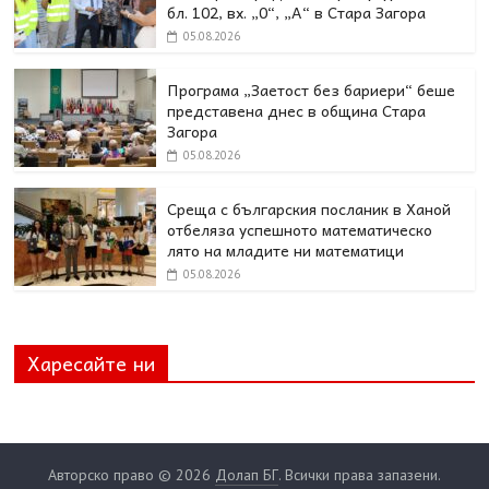
бл. 102, вх. „0“, „А“ в Стара Загора
05.08.2026
Програма „Заетост без бариери“ беше
представена днес в oбщина Стара
Загора
05.08.2026
Среща с българския посланик в Ханой
отбеляза успешното математическо
лято на младите ни математици
05.08.2026
Харесайте ни
Авторско право © 2026
Долап БГ
. Всички права запазени.