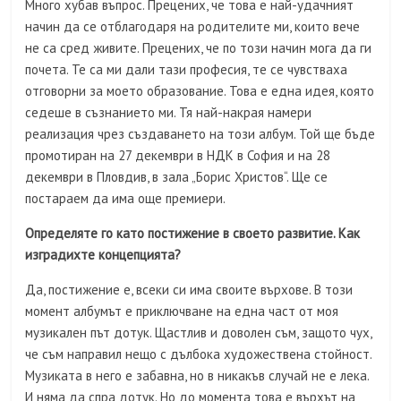
Много хубав въпрос. Прецених, че това е най-удачният
начин да се отблагодаря на родителите ми, които вече
не са сред живите. Прецених, че по този начин мога да ги
почета. Те са ми дали тази професия, те се чувстваха
отговорни за моето образование. Това е една идея, която
седеше в съзнанието ми. Тя най-накрая намери
реализация чрез създаването на този албум. Той ще бъде
промотиран на 27 декември в НДК в София и на 28
декември в Пловдив, в зала „Борис Христов“. Ще се
постараем да има още премиери.
Определяте го като постижение в своето развитие. Как
изградихте концепция
та
?
Да, постижение е, всеки си има своите върхове. В този
момент албумът е приключване на една част от моя
музикален път дотук. Щастлив и доволен съм, защото чух,
че съм направил нещо с дълбока художествена стойност.
Музиката в него е забавна, но в никакъв случай не е лека.
И няма да спра дотук. Но до момента това е върхът на