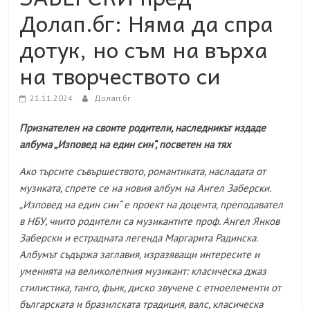
Долап.бг: Няма да спра
дотук, но съм на върха
на творчеството си
21.11.2024
Долап.бг
Признателен на своите родители, наследникът издаде
албума „Изповед на един син“, посветен на тях
Ако търсите съвършеството, романтиката, насладата от
музиката, спрете се на новия албум на Ангел Заберски.
„Изповед на един син“ е проект на доцента, преподавател
в НБУ, чиито родители са музикантите проф. Ангел Янков
Заберски и естрадната легенда Маргарита Радинска.
Албумът съдържа заглавия, изразяващи интересите и
уменията на великолепния музикант: класическа джаз
стилистика, танго, фънк, диско звучене с етноелементи от
българската и бразилската традиция, валс, класическа