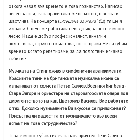
откога назад във времето е това познанство. Написах
песен за нея, тя направи клип. Беше много доволна и
щастлива. На концерта („
Усещане за жена“, б.а
) тя ще я
изпълни. С нея сме работили неведнъж, защото е много
лесно. Надя е добър професионалист, винаги е
подготвена, стриктна към това, което прави. Не си губим
времето, когато репетираме, за да подготвим някакво
събитие.
Музиката на Стинг оживя в симфонични аранжименти.
Красивите теми на британската музикална икона се
изпълняват от солиста Петър Салчев, Военния Биг бенд-
Стара Загора и оркестъра на старозагорската опера под
диригентството на кап. Цветомир Василев. Вие работите
с тях. Доколко музикалните Ви вкусове се припокриват?
Присъства ли радостта от музицирането във всеки
аспект на това сътрудничество?
Това е много хубава идея на моя приятел Пепи Салчев –