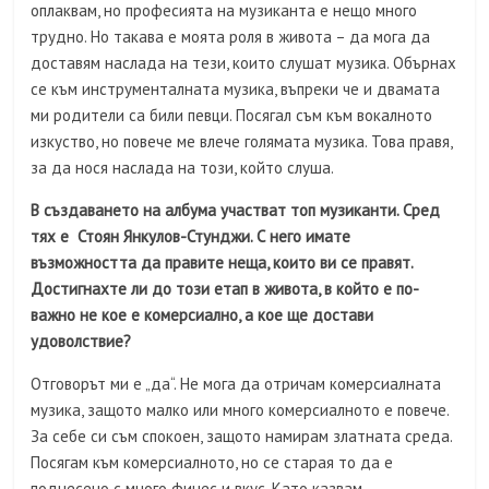
оплаквам, но професията на музиканта е нещо много
трудно. Но такава е моята роля в живота – да мога да
доставям наслада на тези, които слушат музика. Обърнах
се към инструменталната музика, въпреки че и двамата
ми родители са били певци. Посягал съм към вокалното
изкуство, но повече ме влече голямата музика. Това правя,
за да нося наслада на този, който слуша.
В създаването на албума участват топ музиканти. Сред
тях е Стоян Янкулов-Стунджи. С него имате
възможността да правите неща, които ви се правят.
Достигнахте ли до този етап в живота, в който е по-
важно не кое е комерсиално, а кое ще достави
удоволствие?
Отговорът ми е „да“. Не мога да отричам комерсиалната
музика, защото малко или много комерсиалното е повече.
За себе си съм спокоен, защото намирам златната среда.
Посягам към комерсиалното, но се старая то да е
поднесено с много финес и вкус. Като казвам