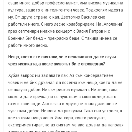
също много добър професионалист, има висока музикална
култура, защото е интелигентен човек. Подкрепям идеята
му. От друга страна, с кап. Цветомир Василев сме
работили много. С него лесно колаборираме. На „Аполония“
през септември имахме концерт с Васил Петров и с
Военния Биг бенд – прекрасно беше. С такива имена се
работи много лесно.
Нещо, което сте смятали, че е невъзможно да се случи
чрез музиката, а после животът Ви е опровергал?
Хубав въпрос ми задавате пак. Аз съм консервативен
човек и не бих дръзнал да посегна към нещо, което да не
се получи добре. Не съм рисков музикант. Не знам, това
може и да е пречка, но се чувствам в свои води, когато
газя в свои води. Ако вляза в други, не знам дали ще се
чувствам добре. Не мога да рискувам. Така съм устроен, в
което няма нищо лошо. Има хора, които рискуват,
експериментират, но аз смятам, че ако дръзна да направя
такова нещо, ще си загубя времето.