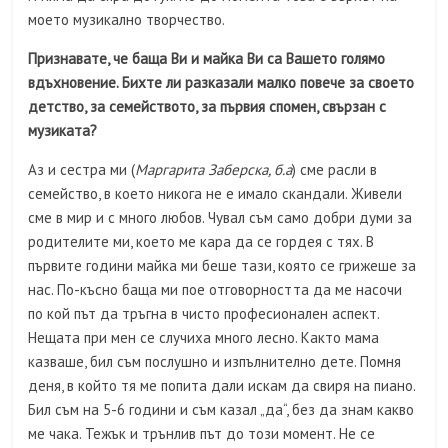
моето музикално творчество.
Признавате, че баща Ви и майка Ви са Вашето голямо
вдъхновение. Бихте ли разказали
малко
повече за своето
детство, за семейството, за първи
я
спомен, свързан с
музиката?
Аз и сестра ми (
Маргарита Заберска, б.а
) сме расли в
семейство, в което никога не е имало скандали. Живели
сме в мир и с много любов. Чувал съм само добри думи за
родителите ми, което ме кара да се гордея с тях. В
първите години майка ми беше тази, която се грижеше за
нас. По-късно баща ми пое отговорността да ме насочи
по кой път да тръгна в чисто професионален аспект.
Нещата при мен се случиха много лесно. Както мама
казваше, бил съм послушно и изпълнително дете. Помня
деня, в който тя ме попита дали искам да свиря на пиано.
Бил съм на 5-6 години и съм казал „да“, без да знам какво
ме чака. Тежък и трънлив път до този момент. Не се