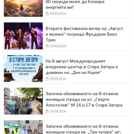
60 секунди може да блокира
енергията ви?
06.08.2026
Втората фестивална вечер на „Август
е музика“ посреща Фредерик Виал
Трио
05.08.2026
На 8 август Международният
младежки център в Стара Загора е
домакин на „Ден на Корея“
05.08.2026
Започна обновяването на 8-етажна
жилищна сграда на ул. „Георги
Апостолов“ № 16 и 17 в Стара Загора
05.08.2026
Започна обновяването на 8-етажна
жилищна сграда кв. „Три чучура“ юг,