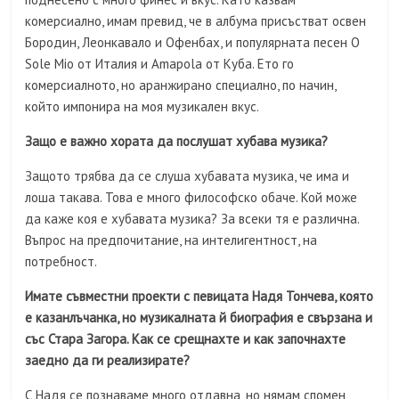
комерсиално, имам превид, че в албума присъстват освен
Бородин, Леонкавало и Офенбах, и популярната песен O
Sole Mio от Италия и Amapola от Куба. Ето го
комерсиалното, но аранжирано специално, по начин,
който импонира на моя музикален вкус.
Защо е важно хората да послушат хубава музика?
Защото трябва да се слуша хубавата музика, че има и
лоша такава. Това е много философско обаче. Кой може
да каже коя е хубавата музика? За всеки тя е различна.
Въпрос на предпочитание, на интелигентност, на
потребност.
Имате съвместни проекти с певицата Надя Тончева, която
е казанлъчанка, но музикалната й биография е свързана и
със Стара Загора. Как се срещнахте и как започнахте
заедно да ги реализирате?
С Надя се познаваме много отдавна, но нямам спомен