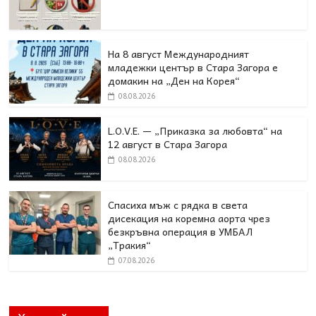
На 8 август Международният
младежки център в Стара Загора е
домакин на „Ден на Корея“
08.08.2026
L.O.V.E. — „Приказка за любовта“ на
12 август в Стара Загора
08.08.2026
Спасиха мъж с рядка в света
дисекация на коремна аорта чрез
безкръвна операция в УМБАЛ
„Тракия“
07.08.2026