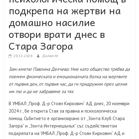
подкрепа на жертви на
домашно насилие
отвори врати днес в
Стара Загора
20.11.2024
Долап.бг
Зам.-кметът Павлина Делчева: Ние като общество трябва да
поемем физическата и емоционалната болка на жертвите
от първия ден, от първия час, да ги придружим през целия
им път и да не забравяме за тях
В УМБАЛ „Проф. Д-р Стоян Киркович“ АД днес, 20 ноември
2024 г., бе открита Стая за правна и психологическа
помощ. Събитието е организирано от „Зонта Клуб Стара
Загора“ и „Зонта Интернешънъл“ със съдействиетои
подкрепата на УМБАЛ „Проф. Д-р Стоян Киркович“ АД и