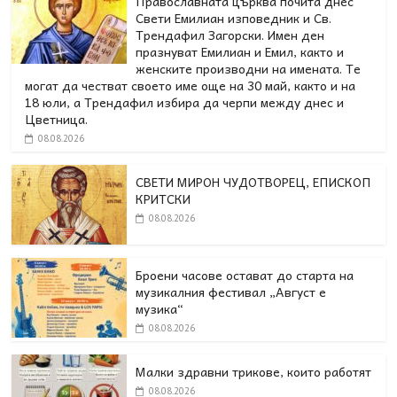
Православната църква почита днес
Свети Емилиан изповедник и Св.
Трендафил Загорски. Имен ден
празнуват Емилиан и Емил, както и
женските производни на имената. Те
могат да честват своето име още на 30 май, както и на
18 юли, а Трендафил избира да черпи между днес и
Цветница.
08.08.2026
СВЕТИ МИРОН ЧУДОТВОРЕЦ, ЕПИСКОП
КРИТСКИ
08.08.2026
Броени часове остават до старта на
музикалния фестивал „Август е
музика“
08.08.2026
Малки здравни трикове, които работят
08.08.2026