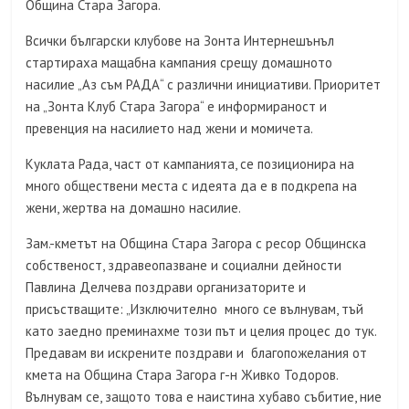
Община Стара Загора.
Всички български клубове на Зонта Интернешънъл
стартираха мащабна кампания срещу домашното
насилие „Аз съм РАДА“ с различни инициативи. Приоритет
на „Зонта Клуб Стара Загора“ е информираност и
превенция на насилието над жени и момичета.
Куклата Рада, част от кампанията, се позиционира на
много обществени места с идеята да е в подкрепа на
жени, жертва на домашно насилие.
Зам.-кметът на Община Стара Загора с ресор Общинска
собственост, здравеопазване и социални дейности
Павлина Делчева поздрави организаторите и
присъстващите: „Изключително много се вълнувам, тъй
като заедно преминахме този път и целия процес до тук.
Предавам ви искрените поздрави и благопожелания от
кмета на Община Стара Загора г-н Живко Тодоров.
Вълнувам се, защото това е наистина хубаво събитие, ние