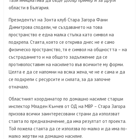
тази инициатива да бъде добър пример и за други
области в България.
Президентът на Зонта клуб Стара Загора Фани
Димитрова сподели, че създаването на това
пространство е една малка стъпка като символ на
подкрепа. Стаята, която се открива днес не е само
физическо пространство, тя е символ на общността – на
състраданието и на общото задължение да се
противопоставим на насилието във всичките му форми.
Целта е да се напомни на всяка жена, че не е сама и да
се подкрепи с ресурсите и силата, за да започне
отначало.
Областният координатор по домашно насилие старши
инспектор Младен Кънчев от ОД на МВР – Стара Загора
призова всички заинтересовани страни да използват
стаята по предназначение, да има резултат от проекта.
Той пожела стаята да се използва по-малко и да има по-
малко жертви на домашно насилие.