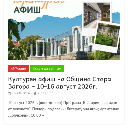
АРТуално
Искам да съм там
Културен афиш на Община Стара
Загора – 10-16 август 2026г.
08.08.2026
Долап.бг
10 август 2026 г. (понеделник) Програма „България – загадки
от вековете”: Пещери подслони; Литературни игри; Арт ателие
„Сръчковци”. 10.00 –