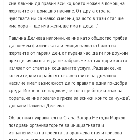
сме длъжни да правим всичко, което можем в помощ на
жертвите от домашно насилие. От друга страна
чувствата ми са малко смесени, защото в тази стая ще
има хора – ще има жени, ще има и деца…“.
Павлина Делчева напомни, че ние като общество трябва
да поемем физическата и емоционалната болка на
жертвите от първия ден, от първия час, да ги придружим
през целия им път и да не забравяме за тях дори когато
излязат от стаята и социалните услуги. „Радвам се, че
колегите, които работят със жертвите на домашно
насилие имат възможност да го правят в една по-добра
среда. Искрено се надявам, че това ще бъде и знак за
хората, че ние полагаме грижа за всички, които са нужда“,
допълни Павлина Делчева.
Областният управител на Стара Загора Методи Марков
поздрави организаторите за инициативата и
изпълнението на проекта за оранжева стая и призова