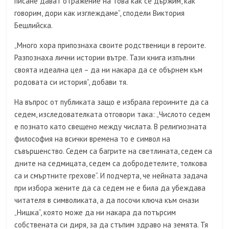
писане дават отражение на това как се държим, как
говорим, дори как изглеждаме“, сподели Виктория
Бешлийска.
„Много хора припознаха своите родственици в героите.
Разпознаха лични истории вътре. Тази книга изпълни
своята идеална цел – да ни накара да се обърнем към
родовата си история”, добави тя.
На въпрос от публиката защо е избрала героините да са
седем, изследователката отговори така: „Числото седем
е познато като свещено между числата. В религиозната
философия на всички времена то е символ на
съвършенство. Седем са багрите на светлината, седем са
дните на седмицата, седем са добродетелите, толкова
са и смъртните грехове“. И подчерта, че нейната задача
при избора жените да са седем не е била да убеждава
читателя в символиката, а да посочи ключа към онази
„Нишка“, която може да ни накара да потърсим
собствената си диря, за да стъпим здраво на земята. Тя