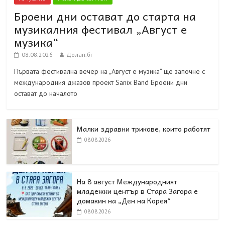
Броени дни остават до старта на
музикалния фестивал „Август е
музика“
08.08.2026
Долап.бг
Първата фестивална вечер на „Август е музика“ ще започне с
международния джазов проект Sanix Band Броени дни
остават до началото
Малки здравни трикове, които работят
08.08.2026
На 8 август Международният
младежки център в Стара Загора е
домакин на „Ден на Корея“
08.08.2026