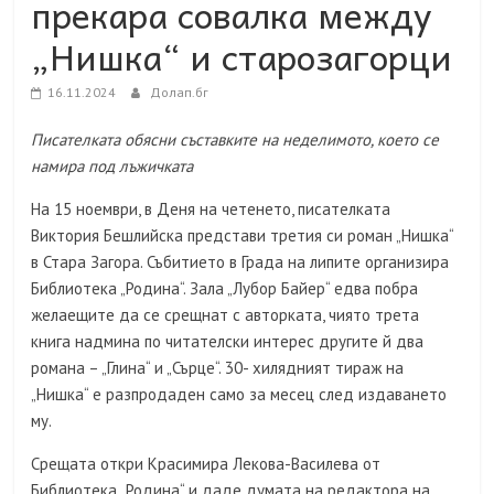
прекара совалка между
„Нишка“ и старозагорци
16.11.2024
Долап.бг
Писателката обясни съставките на неделимото, което се
намира под лъжичката
На 15 ноември, в Деня на четенето, писателката
Виктория Бешлийска представи третия си роман „Нишка“
в Стара Загора. Събитието в Града на липите организира
Библиотека „Родина“. Зала „Лубор Байер“ едва побра
желаещите да се срещнат с авторката, чиято трета
книга надмина по читателски интерес другите й два
романа – „Глина“ и „Сърце“. 30- хилядният тираж на
„Нишка“ е разпродаден само за месец след издаването
му.
Срещата откри Красимира Лекова-Василева от
Библиотека „Родина“ и даде думата на редактора на