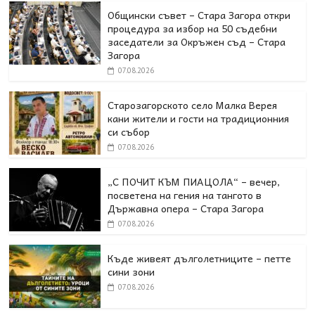
Общински съвет – Стара Загора откри
процедура за избор на 50 съдебни
заседатели за Окръжен съд – Стара
Загора
07.08.2026
Старозагорското село Малка Верея
кани жители и гости на традиционния
си събор
07.08.2026
„С ПОЧИТ КЪМ ПИАЦОЛА“ – вечер,
посветена на гения на тангото в
Държавна опера – Стара Загора
07.08.2026
Къде живеят дълголетниците – петте
сини зони
07.08.2026