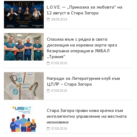
L.O.V.E. — „Приказка за любовта“ на
12 август в Стара Загора
08.08.2026
Спасиха мъж с рядка в света
дисекация на коремна аорта чрез
безкръвна операция в УМБАЛ
„Тракия“
07.08.2026
Награди за Литературния клуб към
ЦПЛР – Стара Загора
07.08.2026
Стара Загора прави нова крачка към
интелигентно управление на местната
икономика
07.08.2026