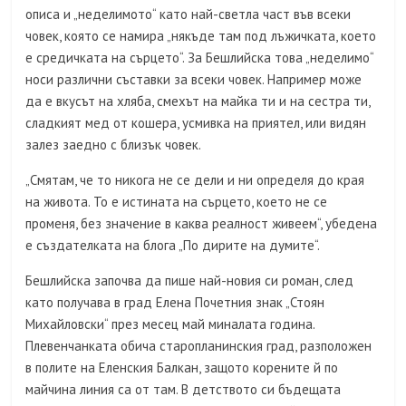
описа и „неделимото“ като най-светла част във всеки
човек, която се намира „някъде там под лъжичката, което
е средичката на сърцето“. За Бешлийска това „неделимо“
носи различни съставки за всеки човек. Например може
да е вкусът на хляба, смехът на майка ти и на сестра ти,
сладкият мед от кошера, усмивка на приятел, или видян
залез заедно с близък човек.
„Смятам, че то никога не се дели и ни определя до края
на живота. То е истината на сърцето, което не се
променя, без значение в каква реалност живеем“, убедена
е създателката на блога „По дирите на думите“.
Бешлийска започва да пише най-новия си роман, след
като получава в град Елена Почетния знак „Стоян
Михайловски“ през месец май миналата година.
Плевенчанката обича старопланинския град, разположен
в полите на Еленския Балкан, защото корените й по
майчина линия са от там. В детството си бъдещата