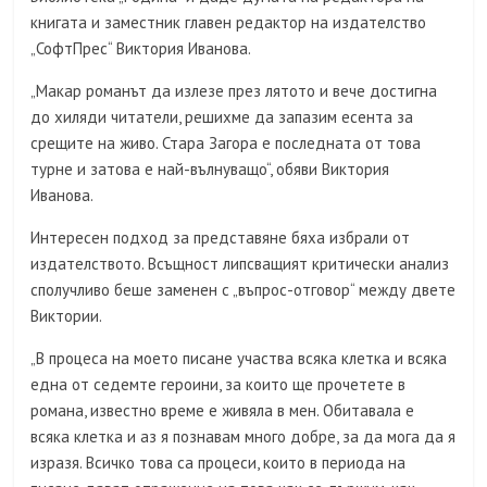
книгата и заместник главен редактор на издателство
„СофтПрес“ Виктория Иванова.
„Макар романът да излезе през лятото и вече достигна
до хиляди читатели, решихме да запазим есента за
срещите на живо. Стара Загора е последната от това
турне и затова е най-вълнуващo“, обяви Виктория
Иванова.
Интересен подход за представяне бяха избрали от
издателството. Всъщност липсващият критически анализ
сполучливо беше заменен с „въпрос-отговор“ между двете
Виктории.
„В процеса на моето писане участва всяка клетка и всяка
една от седемте героини, за които ще прочетете в
романа, известно време е живяла в мен. Обитавала е
всяка клетка и аз я познавам много добре, за да мога да я
изразя. Всичко това са процеси, които в периода на