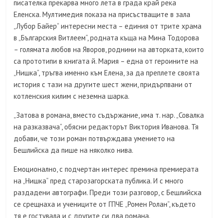
писателка прекарва много лета в града край река
Еленска. Мултимедия показа на присъстващите в зала
„Лубор Байер“ интересни места – единия от трите храма
в „Българския Витлеем“, родната къща на Мина Тодорова
– голямата любов на Яворов, роднини на авторката, които
са прототипи в книгата й. Мария – една от героините на
„Нишка“, тръгва именно към Елена, за да преплете своята
история с тази на другите шест жени, придърпвани от
котленския килим с неземна шарка.
„Затова в романа, вместо съдържание, има т. нар. „Совалка
на разказвача“, обясни редакторът Виктория Иванова. Тя
добави, че този роман потвърждава умението на
Бешлийска да пише на няколко нива.
Емоционално, с подчертан интерес премина премиерата
на „Нишка“ пред старозагорската публика. И с много
раздадени автографи. Преди този разговор, с Бешлийска
се срещнаха и учениците от ГПЧЕ „Ромен Ролан“, където
тя е гостувала и с другите си два романа.