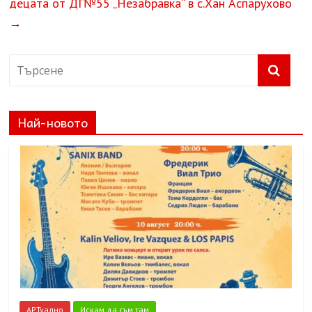
децата от ДГ№55 „Незабравка“ в с.Хан Аспарухово
→
Най-новото
АРТуално
Искам да съм там