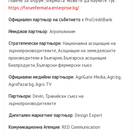
Повече за Форум „Фермата“ можете да научите тук:
https://forumfermata.enterprise.bg/
Официален партньор на събитието
е ProCreditBank
Имиджов партньор
: Агрополихим
Стратегически партньори
: Национална асоциация на
зърнопроизводителите, Асоциация на земеделските
производители в България, Българска асоциация
Биопродукти, Български фермерски съюз
Официални медийни партньори
: AgriGate Media, Agri.bg,
AgroPazar.bg, Agro TV
Партньори
: Devin, Тракийски съюз на
зърнопроизводителите
Дигитален маркетинг партньор
: Design Expert
Комуникационна Агенция
: RED Communication