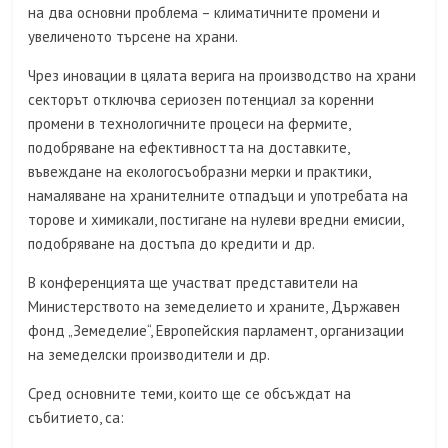
на два основни проблема – климатичните промени и
увеличеното търсене на храни.
Чрез иновации в цялата верига на производство на храни
секторът отключва сериозен потенциал за коренни
промени в технологичните процеси на фермите,
подобряване на ефективността на доставките,
въвеждане на екологосъобразни мерки и практики,
намаляване на хранителните отпадъци и употребата на
торове и химикали, постигане на нулеви вредни емисии,
подобряване на достъпа до кредити и др.
В конференцията ще участват представители на
Министерството на земеделието и храните, Държавен
фонд „Земеделие“, Европейския парламент, организации
на земеделски производители и др.
Сред основните теми, които ще се обсъждат на
събитието, са: