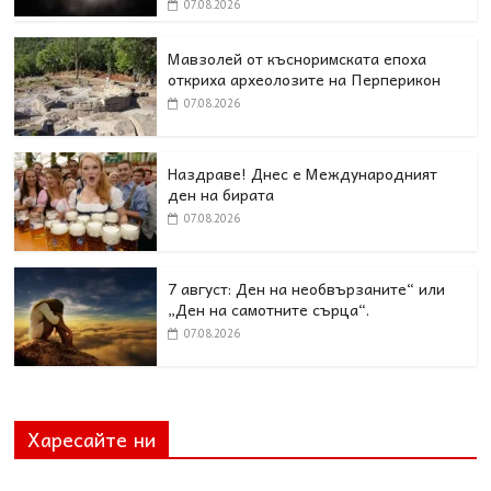
07.08.2026
Мавзолей от късноримската епоха
откриха археолозите на Перперикон
07.08.2026
Наздраве! Днес е Международният
ден на бирата
07.08.2026
7 август: Ден на необвързаните“ или
„Ден на самотните сърца“.
07.08.2026
Харесайте ни