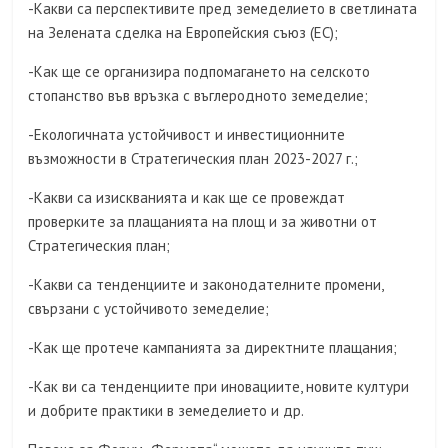
-Какви са перспективите пред земеделието в светлината
на Зелената сделка на Европейския съюз (ЕС);
-Как ще се организира подпомагането на селското
стопанство във връзка с въглеродното земеделие;
-Екологичната устойчивост и инвестиционните
възможности в Стратегическия план 2023-2027 г.;
-Какви са изискванията и как ще се провеждат
проверките за плащанията на площ и за животни от
Стратегическия план;
-Какви са тенденциите и законодателните промени,
свързани с устойчивото земеделие;
-Как ще протече кампанията за директните плащания;
-Как ви са тенденциите при иновациите, новите култури
и добрите практики в земеделието и др.