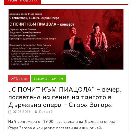
АРТуално
Искам да съм там
„С ПОЧИТ КЪМ ПИАЦОЛА“ – вечер,
посветена на гения на тангото в
Държавна опера – Стара Загора
07.08.2026
Долап.бг
На 9 септември от 19.00 часа сцената на Държавна опера –
Стара Загора е концертът, посветен на един от най-