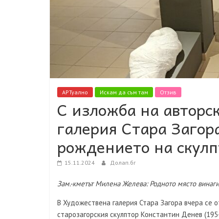
АРТуално
Искам да съм там
Отзив
С изложба на авторс
галерия Стара Загор
рождението на скулп
15.11.2024
Долап.бг
Зам.-кметът Милена Желева: Родното място винаги
В Художествена галерия Стара Загора вчера се 
старозагорския скулптор Константин Денев (1954