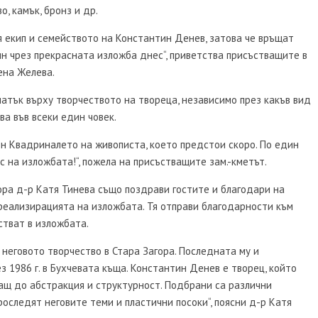
, камък, бронз и др.
я екип и семейството на Константин Денев, затова че връщат
ин чрез прекрасната изложба днес“, приветства присъстващите в
ена Желева.
чатък върху творчеството на твореца, независимо през какъв вид
ва във всеки един човек.
ен Квадриналето на живописта, което предстои скоро. По един
с на изложбата!“, пожела на присъстващите зам.-кметът.
ра д-р Катя Тинева също поздрави гостите и благодари на
 реализирацията на изложбата. Тя отправи благодарности към
стват в изложбата.
 неговото творчество в Стара Загора. Последната му и
з 1986 г. в Бухчевата къща. Константин Денев е творец, който
гащ до абстракция и структурност. Подбрани са различни
роследят неговите теми и пластични посоки“, поясни д-р Катя