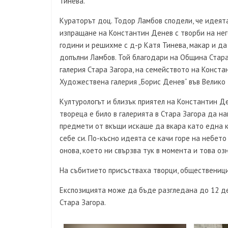
Тинева.
Кураторът доц. Тодор Ламбов сподели, че идеята
изпращане на Константин Денев с творби на нег
години и решихме с д-р Катя Тинева, макар и да
допълни Ламбов. Той благодари на Община Стара
галерия Стара Загора, на семейството на Конста
Художествена галерия „Борис Денев“ във Велико 
Културологът и близък приятел на Константин Д
твореца е било в галерията в Стара Загора да на
предмети от вкъщи искаше да вкара като една к
себе си. По-късно идеята се качи горе на небето 
онова, което ни свързва тук в момента и това озн
На събитието присъстваха творци, общественици 
Експозицията може да бъде разгледана до 12 де
Стара Загора.