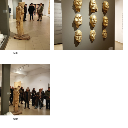
hdr
hdr