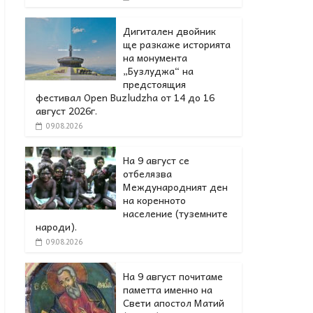
Дигитален двойник
ще разкаже историята
на монумента
„Бузлуджа“ на
предстоящия
фестивал Open Buzludzha от 14 до 16
август 2026г.
09.08.2026
На 9 август се
отбелязва
Международният ден
на коренното
население (туземните
народи).
09.08.2026
На 9 август почитаме
паметта именно на
Свети апостол Матий