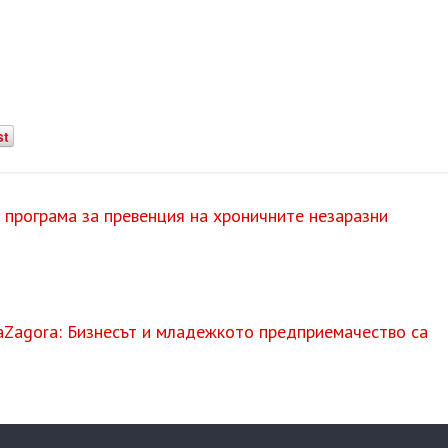
st
програма за превенция на хроничните незаразни
raZagora: Бизнесът и младежкото предприемачество са