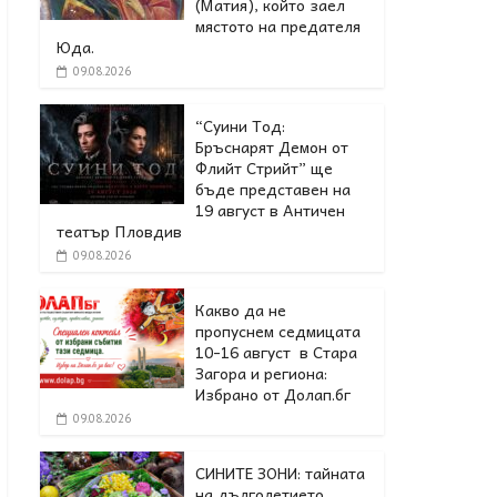
(Матия), който заел
мястото на предателя
Юда.
09.08.2026
“Суини Тод:
Бръснарят Демон от
Флийт Стрийт” ще
бъде представен на
19 август в Античен
театър Пловдив
09.08.2026
Какво да не
пропуснем седмицата
10-16 август в Стара
Загора и региона:
Избрано от Долап.бг
09.08.2026
СИНИТЕ ЗОНИ: тайната
на дълголетието