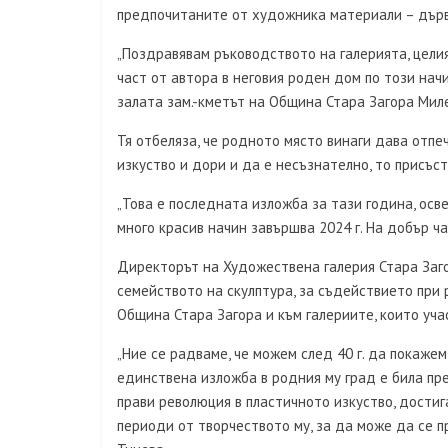
предпочитаните от художника материали – дърво
„Поздравявам ръководството на галерията, цели
част от автора в неговия роден дом по този нач
залата зам.-кметът на Община Стара Загора Мил
Тя отбеляза, че родното място винаги дава отпе
изкуство и дори и да е несъзнателно, то присъст
„Това е последната изложба за тази година, осв
много красив начин завършва 2024 г. На добър ча
Директорът на Художествена галерия Стара Заго
семейството на скулптура, за съдействието при
Община Стара Загора и към галериите, които уча
„Ние се радваме, че можем след 40 г. да покажем
единствена изложба в родния му град е била пре
прави революция в пластичното изкуство, дости
периоди от творчеството му, за да може да се п