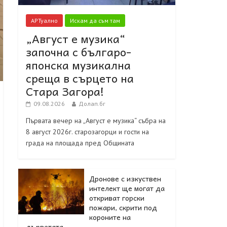
АРТуално
Искам да съм там
„Август е музика“
започна с българо-
японска музикална
среща в сърцето на
Стара Загора!
09.08.2026
Долап.бг
Първата вечер на „Август е музика“ събра на
8 август 2026г. старозагорци и гости на
града на площада пред Общината
Дронове с изкуствен
интелект ще могат да
откриват горски
пожари, скрити под
короните на
дърветата