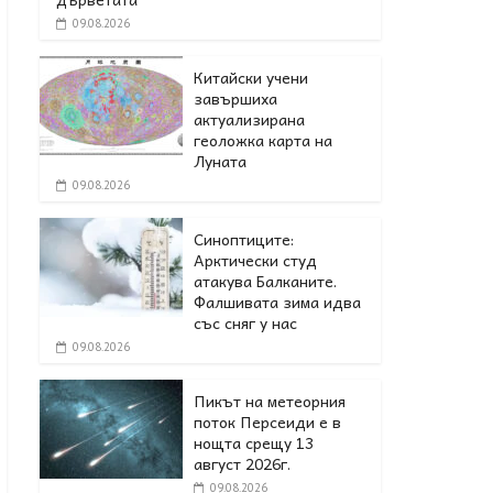
09.08.2026
Китайски учени
завършиха
актуализирана
геоложка карта на
Луната
09.08.2026
Синоптиците:
Арктически студ
атакува Балканите.
Фалшивата зима идва
със сняг у нас
09.08.2026
Пикът на метеорния
поток Персеиди е в
нощта срещу 13
август 2026г.
09.08.2026