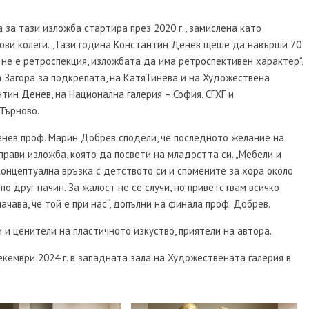
 за тази изложба стартира през 2020 г., замислена като
ови колеги. „Тази година Константин Денев щеше да навърши 70
 не е ретроспекция, изложбата да има ретроспективен характер“,
 Загора за подкрепата, на КатяТинева и на Художествена
нтин Денев, на Национална галерия – София, СГХГ и
Търново.
енев проф. Марин Добрев сподели, че последното желание на
прави изложба, която да посвети на младостта си. „Мебели и
онцептуална връзка с детството си и спомените за хора около
по друг начин. За жалост не се случи, но приветствам всичко
ачава, че той е при нас“, допълни на финала проф. Добрев.
и ценители на пластичното изкуство, приятели на автора.
кември 2024 г. в западната зала на Художествената галерия в