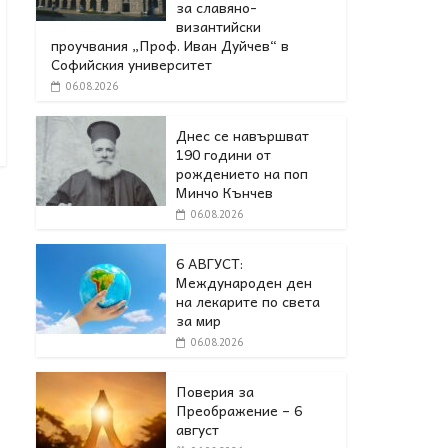
за славяно-
византийски
проучвания „Проф. Иван Дуйчев“ в
Софийския университет
06.08.2026
Днес се навършват
190 години от
рождението на поп
Минчо Кънчев
06.08.2026
6 АВГУСТ:
Международен ден
на лекарите по света
за мир
06.08.2026
Поверия за
Преображение – 6
август