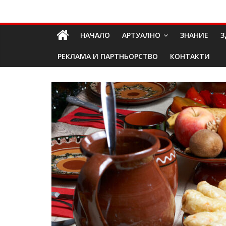
Skip
Долап
to
content
НАЧАЛО
АРТУАЛНО
ЗНАНИЕ
З
БГ
РЕКЛАМА И ПАРТНЬОРСТВО
КОНТАКТИ
култура|
изкуство|
пътешествия|
мода|
събития|
кухня|
реклама|
минало|