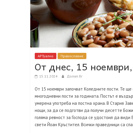
АРТуално
Православие
От днес, 15 ноември
15.11.2024
Долап.бг
От 15 ноември започват Коледните пости. Те ще
многодневни пости за годината. Постът е въздъ
умерена употреба на постна храна. В Стария Зав
нощи, за да се подготви да получи десетте Божи
голяма ревност за Господа се удостоил да види 
свети Йоан Кръстител. Всички праведници са спаз