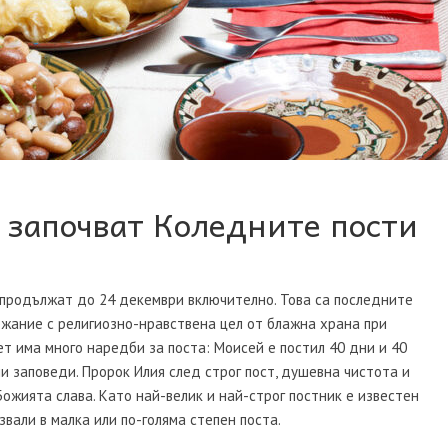
, започват Коледните пости
 продължат до 24 декември включително. Това са последните
ржание с религиозно-нравствена цел от блажна храна при
ет има много наредби за поста: Моисей е постил 40 дни и 40
и заповеди. Пророк Илия след строг пост, душевна чистота и
Божията слава. Като най-велик и най-строг постник е известен
вали в малка или по-голяма степен поста.