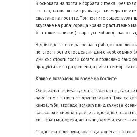
В основата на поста е борбата с греха чрез въз
тялото, затова всеки трябва да съизмери своите 
спазване на постите. При постите съществуват ше
вкусване на риба; гореща храна с растително ма
без топли напитки (т.нар. сухоежбина); пълно въ
В дните, когато се разрешава риба, е позволена 
по-строг пост в определени дни е необходимо б
дни със строги пости, когато е позволено само 
продукти не са разрешени, а рибата и морските 
Какво е позволено по време на постите
Организмът ни има нужда от белтъчини, така че 
заместим с такива от друг произход. Това са ястия
киноа, гъби, авокадо, всякакъв вид кълнове, соев
кашкавал и сирене, сушени плодове, кълнове и 
си – фъстъци, орехи, лешници, бадеми, сусам, ти
Плодове и зеленчуци, които да донесат на орга