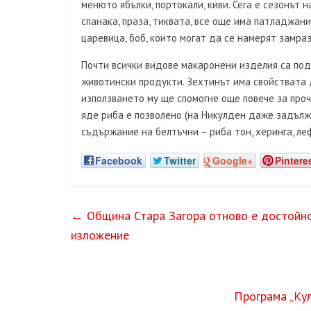
менюто ябълки, портокали, киви. Сега е сезонът н
спанака, праза, тиквата, все още има патладжани
царевица, боб, които могат да се намерят замраз
Почти всички видове макаронени изделия са подх
животински продукти. Зехтинът има свойствата д
използването му ще спомогне още повече за проч
яде риба е позволено (на Никулден даже задължи
съдържание на белтъчни – риба тон, херинга, лефе
Facebook
Twitter
Google+
Pintere
←
Община Стара Загора отново е достойн
изложение
Програма „Ку