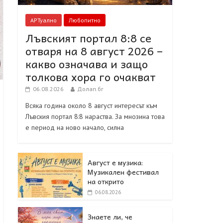
АРТуално
Любопитно
Лъвският портал 8:8 се
отваря на 8 август 2026 –
какво означава и защо
толкова хора го очакват
06.08.2026
Долап.бг
Всяка година около 8 август интересът към
Лъвския портал 8:8 нараства. За мнозина това
е период на ново начало, силна
Август е музика:
Музикален фестивал
на открито
06.08.2026
Знаете ли, че