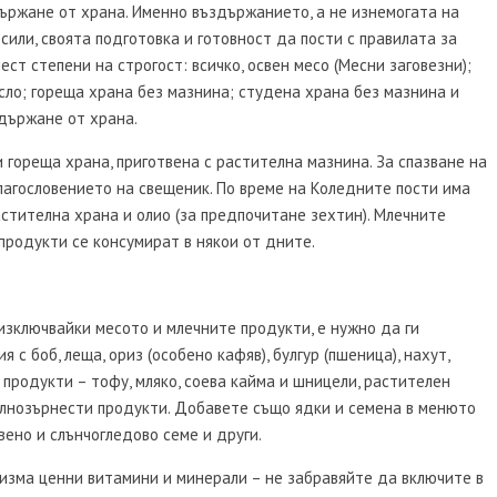
държане от храна. Именно въздържанието, а не изнемогата на
сили, своята подготовка и готовност да пости с правилата за
ст степени на строгост: всичко, освен месо (Месни заговезни);
сло; гореща храна без мазнина; студена храна без мазнина и
здържане от храна.
и гореща храна, приготвена с растителна мазнина. За спазване на
лагословението на свещеник. По време на Коледните пости има
растителна храна и олио (за предпочитане зехтин). Млечните
продукти се консумират в някои от дните.
изключвайки месото и млечните продукти, е нужно да ги
 с боб, леща, ориз (особено кафяв), булгур (пшеница), нахут,
и продукти – тофу, мляко, соева кайма и шницели, растителен
пълнозърнести продукти. Добавете също ядки и семена в менюто
квено и слънчогледово семе и други.
низма ценни витамини и минерали – не забравяйте да включите в