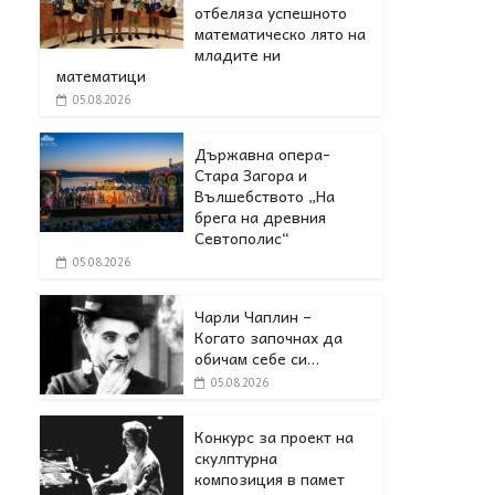
отбеляза успешното
математическо лято на
младите ни
математици
05.08.2026
Държавна опера-
Стара Загора и
Вълшебството „На
брега на древния
Севтополис“
05.08.2026
Чарли Чаплин –
Когато започнах да
обичам себе си…
05.08.2026
Конкурс за проект на
скулптурна
композиция в памет