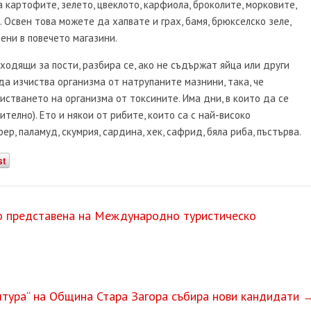
а картофите, зелето, цвеклото, карфиола, броколите, морковите,
. Освен това можете да хапвате и грах, бамя, брюкселско зеле,
ени в повечето магазини.
одящи за пости, разбира се, ако не съдържат яйца или други
а изчиства организма от натрупаните мазнини, така, че
истването на организма от токсините. Има дни, в които да се
телно). Ето и някои от рибите, които са с най-високо
р, паламуд, скумрия, сардина, хек, сафрид, бяла риба, пъстърва.
st
о представена на Международно туристическо
лтура“ на Община Стара Загора събира нови кандидати