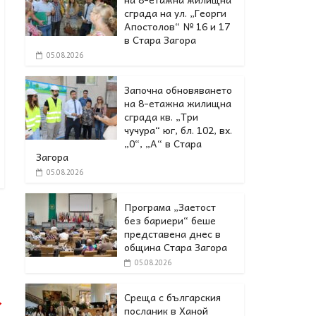
сграда на ул. „Георги
Апостолов“ № 16 и 17
в Стара Загора
05.08.2026
Започна обновяването
на 8-етажна жилищна
сграда кв. „Три
чучура“ юг, бл. 102, вх.
„0“, „А“ в Стара
Загора
05.08.2026
Програма „Заетост
без бариери“ беше
представена днес в
oбщина Стара Загора
05.08.2026
Среща с българския
→
посланик в Ханой