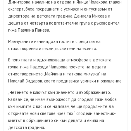
Димитрова, началник на отдела, и Яница Чолакова, главен
експерт, бяха посрещнати с усмивки и ентусиазъм от
директора на детската градина Даниела Михова и
децата от четвърта подготвителна група с ръководител
г-жа Павлина Панева.
Малчуганите изненадаха гостите с рецитал на
стихотворения и песни, посветени на есента.
В приятната и вдъхновяваща атмосфера в детската
група, г-жа Надежда Чакърова прочете на децата
стихотворението „Майчина и таткова милувка“ на
Николай Зидаров, което предизвика усмивки и оживление.
„Четенето е ключът към знанието и въображението.
Радвам се, че имам възможност да споделя тази любов
към книгите с вас и се надявам, че ще продължите да
откривате нови светове чрез тях,“ сподели заместник-
кметът в обръщението си към децата и екипа на
детската градина.