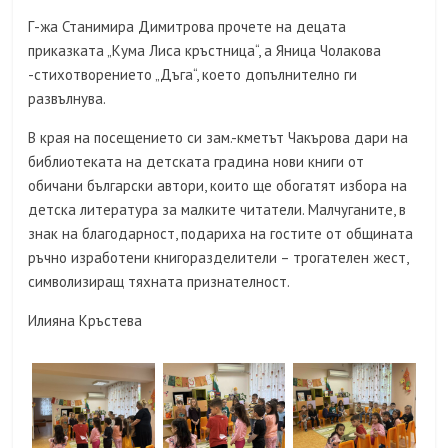
Г-жа Станимира Димитрова прочете на децата
приказката „Кума Лиса кръстница“, а Яница Чолакова
-стихотворението „Дъга“, което допълнително ги
развълнува.
В края на посещението си зам.-кметът Чакърова дари на
библиотеката на детската градина нови книги от
обичани български автори, които ще обогатят избора на
детска литература за малките читатели. Малчуганите, в
знак на благодарност, подариха на гостите от общината
ръчно изработени книгоразделители – трогателен жест,
символизиращ тяхната признателност.
Илияна Кръстева