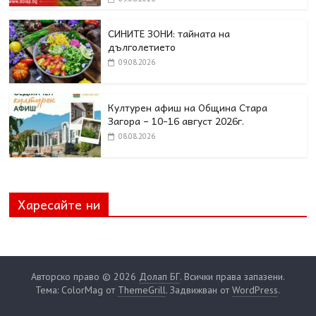
СИНИТЕ ЗОНИ: тайната на
дълголетието
09.08.2026
Културен афиш на Община Стара
Загора – 10-16 август 2026г.
08.08.2026
Харесайте ни
Авторско право © 2026
Долап БГ
. Всички права запазени.
Тема: ColorMag от
ThemeGrill
. Задвижван от
WordPress
.