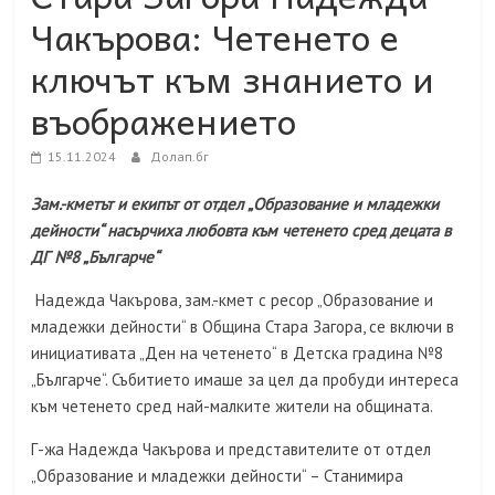
Чакърова: Четенето е
ключът към знанието и
въображението
15.11.2024
Долап.бг
Зам.-кметът и екипът от отдел „Образование и младежки
дейности“ насърчиха любовта към четенето сред децата в
ДГ №8 „Българче“
Надежда Чакърова, зам.-кмет с ресор „Образование и
младежки дейности“ в Община Стара Загора, се включи в
инициативата „Ден на четенето“ в Детска градина №8
„Българче“. Събитието имаше за цел да пробуди интереса
към четенето сред най-малките жители на общината.
Г-жа Надежда Чакърова и представителите от отдел
„Образование и младежки дейности“ – Станимира