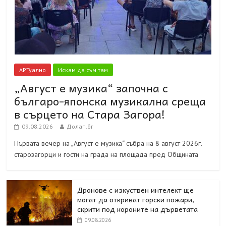
АРТуално
Искам да съм там
„Август е музика“ започна с
българо-японска музикална среща
в сърцето на Стара Загора!
09.08.2026
Долап.бг
Първата вечер на „Август е музика“ събра на 8 август 2026г.
старозагорци и гости на града на площада пред Общината
Дронове с изкуствен интелект ще
могат да откриват горски пожари,
скрити под короните на дърветата
09.08.2026