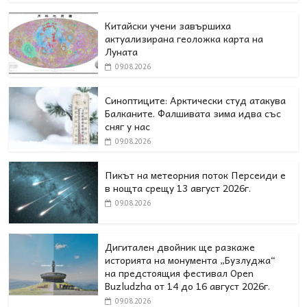
Китайски учени завършиха
актуализирана геоложка карта на
Луната
09.08.2026
Синоптиците: Арктически студ атакува
Балканите. Фалшивата зима идва със
сняг у нас
09.08.2026
Пикът на метеорния поток Персеиди е
в нощта срещу 13 август 2026г.
09.08.2026
Дигитален двойник ще разкаже
историята на монумента „Бузлуджа“
на предстоящия фестивал Open
Buzludzha от 14 до 16 август 2026г.
09.08.2026