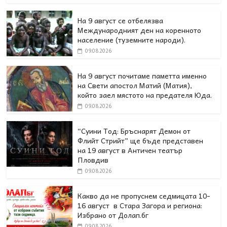
На 9 август се отбелязва
Международният ден на коренното
население (туземните народи).
09.08.2026
На 9 август почитаме паметта именно
на Свети апостол Матий (Матия),
който заел мястото на предателя Юда.
09.08.2026
“Суини Тод: Бръснарят Демон от
Флийт Стрийт” ще бъде представен
на 19 август в Античен театър
Пловдив
09.08.2026
Какво да не пропуснем седмицата 10-
16 август в Стара Загора и региона:
Избрано от Долап.бг
09.08.2026