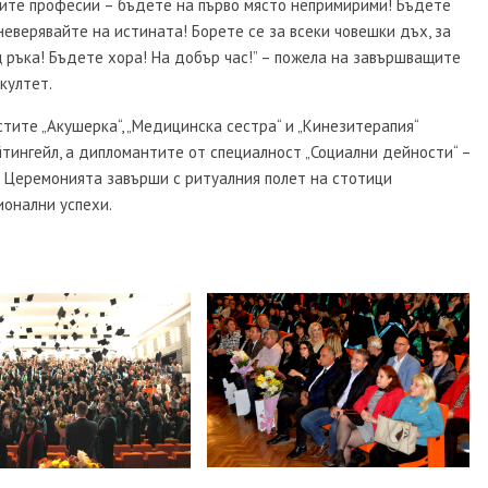
шите професии – бъдете на първо място непримирими! Бъдете
неверявайте на истината! Борете се за всеки човешки дъх, за
 ръка! Бъдете хора! На добър час!” – пожела на завършващите
култет.
тите „Акушерка“, „Медицинска сестра“ и „Кинезитерапия“
тингейл, а дипломантите от специалност „Социални дейности“ –
 Церемонията завърши с ритуалния полет на стотици
ионални успехи.