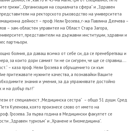
ите грижи“, „Организация на социалната сфера“ и „Здравен
 представители на ректорското ръководство на университета
рмационна дейност – проф. Нели Грозева, г-жа Павлина Делчева –
лов – зам.-областен управител на Област Стара Загора,
университет, представители на държавни институции, здравни и
нес партньори.
щно болния, да даваш всичко от себе си, да се пренебрегваш и
а, за които дори самият ти не си сигурен, че ще се справиш….
ст.“ – каза проф. Нели Грозева в обръщението си към
 Вие притежавате нужните качества, а познавайки Вашите
еобходимите знания и умения, за да упражнявате достойно
 и на добър път!”
тези от специалност „Медицинска сестра“ – общо 51 души. Сред
 Петя Купенова, която произнесе слово от името на
роф. Грозева. За първа година в Медицински факултет се
сти „Здравен туризъм“ и „Хранене и биомедицина“.