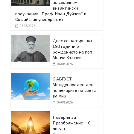
за славяно-
византийски
проучвания „Проф. Иван Дуйчев“ в
Софийския университет
06.08.2026
Днес се навършват
190 години от
рождението на поп
Минчо Кънчев
06.08.2026
6 АВГУСТ:
Международен ден
на лекарите по света
за мир
06.08.2026
Поверия за
Преображение – 6
август