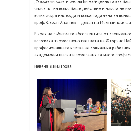
„Уважаеми колеги, желая Ви най-ценното във Ва
смисълът на всяко Ваше действие и никога не из
всяка искра надежда и всяка подадена за помощ
проф. Юлиан Ананиев – декан на Медицински фа
В края на събитието абсолвентите от специалнос
положиха тържествено клетвата на Флорънс Най
професионалната клетва на социалния работник.
академични шапки и пожелания за много профес
Невена Димитрова