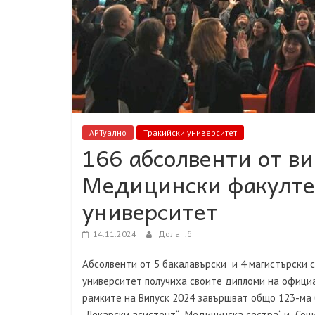
АРТуално
Тракийски университет
166 абсолвенти от в
Медицински факулте
университет
14.11.2024
Долап.бг
Абсолвенти от 5 бакалавърски и 4 магистърски 
университет получиха своите дипломи на официа
рамките на Випуск 2024 завършват общо 123-ма б
„Лекарски асистент“, „Медицинска сестра“ и „Со