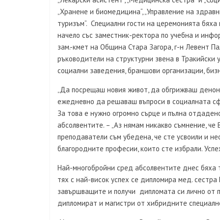
„Хранене и биомедицина“, „Управление на здравн
туризъм“. Специални гости на церемонията бяха
начело със заместник-ректора по учебна и инфо
зам.-кмет на Община Стара Загора, г-н Левент Па
ръководители на структурни звена в Тракийски 
социални заведения, браншови организации, биз
„Да посрещаш новия живот, да обгрижваш деноно
ежедневно да решаваш въпроси в социалната сфер
За това е нужно огромно сърце и пълна отдадено
абсолвентите. – „Аз нямам никакво съмнение, че
преподаватели съм убедена, че сте усвоили и н
благородните професии, които сте избрали. Успех
Най-многобройни сред абсолвентите днес бяха 
тях с най-висок успех се дипломира мед. сестра
завършващите и получи дипломата си лично от п
дипломират и магистри от хибридните специално