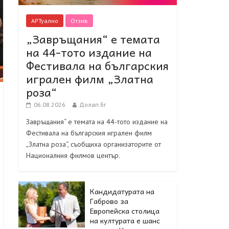
АРТуално
Отзив
„Завръщания“ е темата
на 44-тото издание на
Фестивала на българския
игрален филм „Златна
роза“
06.08.2026
Долап.бг
Завръщания“ е темата на 44-тото издание на
Фестивала на българския игрален филм
„Златна роза“, съобщиха организаторите от
Националния филмов център.
Кандидатурата на
Габрово за
Европейска столица
на културата е шанс