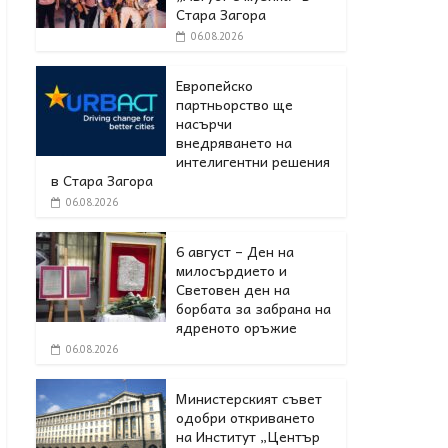
Стара Загора
06.08.2026
Европейско
партньорство ще
насърчи
внедряването на
интелигентни решения
в Стара Загора
06.08.2026
6 август – Ден на
милосърдието и
Световен ден на
борбата за забрана на
ядреното оръжие
06.08.2026
Министерският съвет
одобри откриването
на Институт „Център