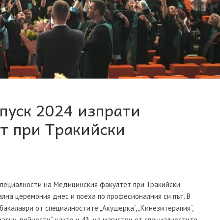
ипуск 2024 изпрати
т при Тракийски
специалности на Медицинския факултет при Тракийски
лна церемония днес и поеха по професионалния си път. В
акалаври от специалностите „Акушерка“, „Кинезитерапия“,
циални дейности“, както и 43-ма магистри от специалностите