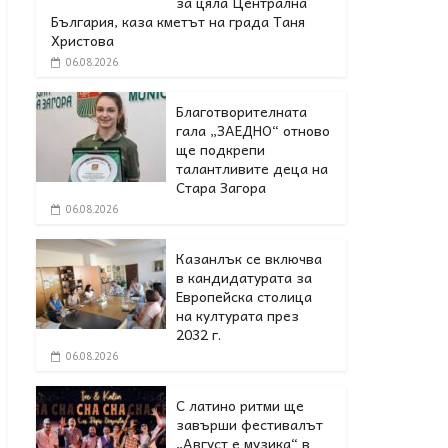
за цяла Централна
България, каза кметът на града Таня
Христова
06.08.2026
Благотворителната
гала „ЗАЕДНО“ отново
ще подкрепи
талантливите деца на
Стара Загора
06.08.2026
Казанлък се включва
в кандидатурата за
Европейска столица
на културата през
2032 г.
06.08.2026
С латино ритми ще
завърши фестивалът
„Август е музика“ в