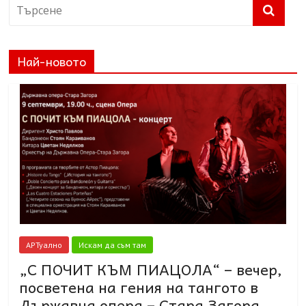
Най-новото
АРТуално
Искам да съм там
„С ПОЧИТ КЪМ ПИАЦОЛА“ – вечер,
посветена на гения на тангото в
Държавна опера – Стара Загора