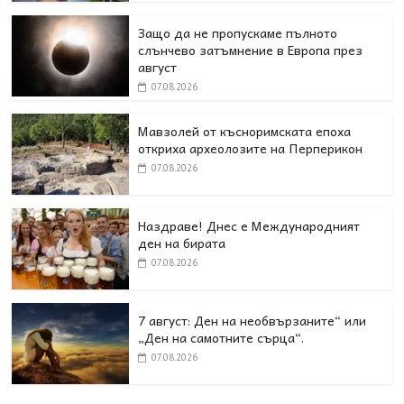
Защо да не пропускаме пълното
слънчево затъмнение в Европа през
август
07.08.2026
Мавзолей от късноримската епоха
откриха археолозите на Перперикон
07.08.2026
Наздраве! Днес е Международният
ден на бирата
07.08.2026
7 август: Ден на необвързаните“ или
„Ден на самотните сърца“.
07.08.2026