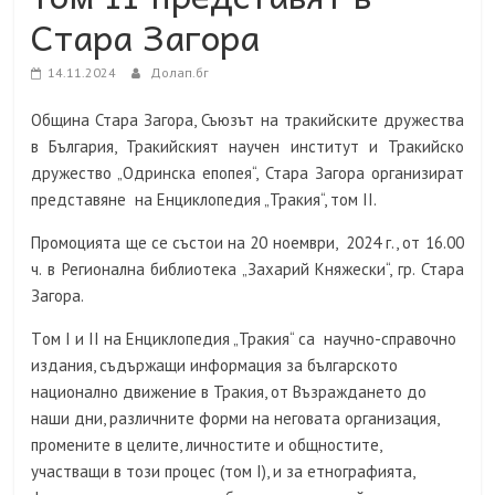
Стара Загора
14.11.2024
Долап.бг
Община Стара Загора, Съюзът на тракийските дружества
в България, Тракийският научен институт и Тракийско
дружество „Одринска епопея“, Стара Загора организират
представяне на Енциклопедия „Тракия“, том II.
Промоцията ще се състои на 20 ноември, 2024 г., от 16.00
ч. в Регионална библиотека „Захарий Княжески“, гр. Стара
Загора.
Tом I и II на Енциклопедия „Тракия“ са научно-справочно
издания, съдържащи информация за българското
национално движение в Тракия, от Възраждането до
наши дни, различните форми на неговата организация,
промените в целите, личностите и общностите,
участващи в този процес (том I), и за етнографията,