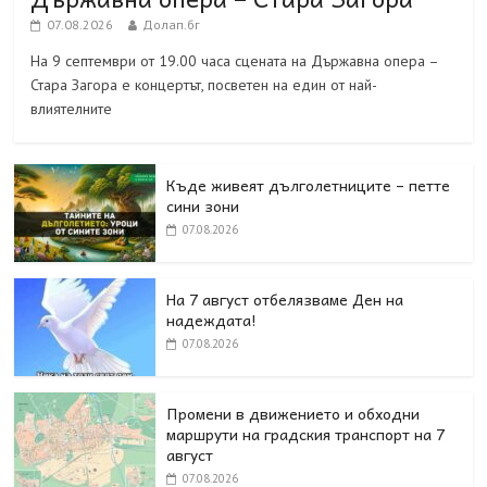
07.08.2026
Долап.бг
На 9 септември от 19.00 часа сцената на Държавна опера –
Стара Загора е концертът, посветен на един от най-
влиятелните
Къде живеят дълголетниците – петте
сини зони
07.08.2026
На 7 август отбелязваме Ден на
надеждата!
07.08.2026
Промени в движението и обходни
маршрути на градския транспорт на 7
август
07.08.2026