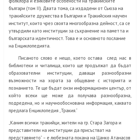
фолклора и езиковите особености на тракийските
българи (том II). Двата тома, са издадени от Съюза на
тракийските дружества в България и Тракийския научен
институт, които чрез своята многообразна дейност, са се
утвърдили като институции за съхранение на паметта и
българската идентичност. Това е и основното послание
на Енциклопедията.
Писаното слово е нещо, което остава след нас в
библиотеки и читалища, които ще продължат да бъдат
образователни институции, даващи разнообразни
възможности на хората за общуване с историята и
познанието. Те ще бъдат онзи информационен център, от
който всеки ще може да получава разнообразна,
подредена, но и научнообоснована информация, каквато
предлага Енциклопедия „Тракия.“
„Каним всички тракийци, жители на гр. Стара Загора и
представители на институции да присъстват на
представянето“ – е любезната покана на Цанко Атанасов