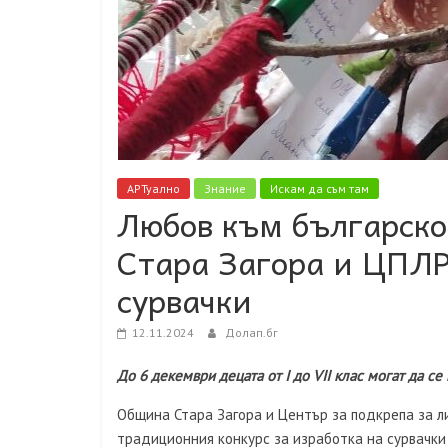
АРТуално
Знание
Искам да съм там
Любов към българск
Стара Загора и ЦПЛР
сурвачки
12.11.2024
Долап.бг
До 6 декември децата от I до
VII клас могат да с
Община Стара Загора и Център за подкрепа за л
традиционния конкурс за изработка на сурвачки „С