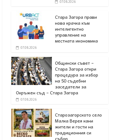
07.08.2026
Стара Загора прави
нова крачка към
интелигентно
управление на
местната икономика
07.08.2026
Общински съвет –
Стара Загора откри
процедура за избор
на 50 съдебни
заседатели за
Окръжен съд – Стара Загора
07.08.2026
Старозагорското село
Малка Верея кани
жители и гости на
традиционния си
събор