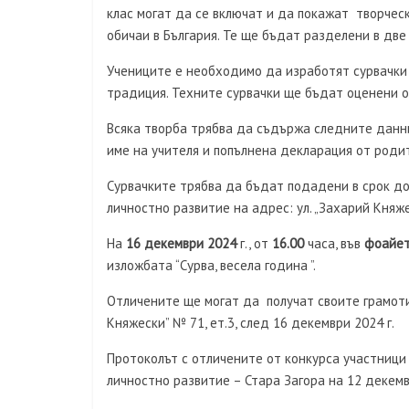
клас могат да се включат и да покажат творчес
обичаи в България. Те ще бъдат разделени в две гр
Учениците е необходимо да изработят сурвачки
традиция. Техните сурвачки ще бъдат оценени о
Всяка творба трябва да съдържа следните данни:
име на учителя и попълнена декларация от роди
Сурвачките трябва да бъдат подадени в срок до 
личностно развитие на адрес: ул. „Захарий Княжес
На
16 декември 2024
г., от
16.00
часа, във
фоайет
изложбата “Сурва, весела година ”.
Отличените ще могат да получат своите грамоти 
Княжески” № 71, ет.3, след 16 декември 2024 г.
Протоколът с отличените от конкурса участници
личностно развитие – Стара Загора на 12 декемв