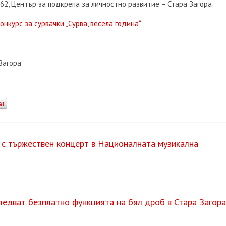
2, Център за подкрепа за личностно развитие – Стара Загора
нкурс за сурвачки „Сурва, весела година“
Загора
st
с тържествен концерт в Националната музикална
ледват безплатно функцията на бял дроб в Стара Загора