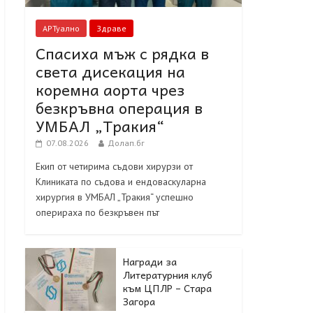
АРТуално
Здраве
Спасиха мъж с рядка в
света дисекация на
коремна аорта чрез
безкръвна операция в
УМБАЛ „Тракия“
07.08.2026
Долап.бг
Екип от четирима съдови хирурзи от
Клиниката по съдова и ендоваскуларна
хирургия в УМБАЛ „Тракия“ успешно
оперираха по безкръвен път
Награди за
Литературния клуб
към ЦПЛР – Стара
Загора