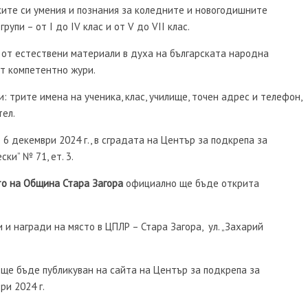
ките си умения и познания за коледните и новогодишните
упи – от І до ІV клас и от V до VІІ клас.
 от естествени материали в духа на българската народна
т компетентно жури.
 трите имена на ученика, клас, училище, точен адрес и телефон,
тел.
6 декември 2024 г., в сградата на Център за подкрепа за
ки” № 71, ет. 3.
о на Община Стара Загора
официално ще бъде открита
и награди на място в ЦПЛР – Стара Загора, ул. „Захарий
 ще бъде публикуван на сайта на Център за подкрепа за
ри 2024 г.