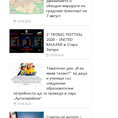
движението и
обходни маршрути на
градския транспорт на
7 август
07.08.2026
Z-TRONIC FESTIVAL
2026 – UNITED
BALKANS в Стара
Загора
07.08.2026
Тематичен ден „И аз
имам талант!“ за деца
и ученици със
специални
образователни
потребности ще се проведе в парк
„Артилерийски“
07.08.2026
Съвети за жегите –