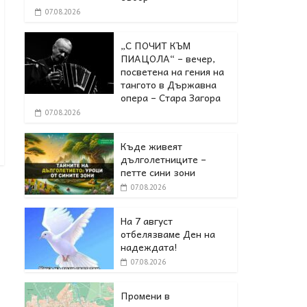
07.08.2026
„С ПОЧИТ КЪМ
ПИАЦОЛА“ – вечер,
посветена на гения на
тангото в Държавна
опера – Стара Загора
07.08.2026
Къде живеят
дълголетниците –
петте сини зони
07.08.2026
На 7 август
отбелязваме Ден на
надеждата!
07.08.2026
Промени в