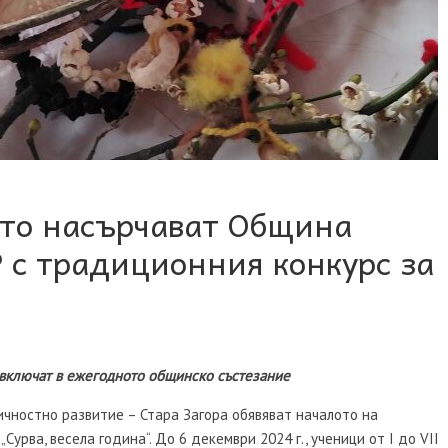
ото насърчават Община
 с традиционния конкурс за
е включат в ежегодното общинско състезание
ичностно развитие – Стара Загора обявяват началото на
урва, весела година“. До 6 декември 2024 г., ученици от I до VII