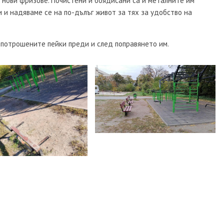
 нови фризове. Почистени и боядисани са и металните им
и и надяваме се на по-дълъг живот за тях за удобство на
 потрошените пейки преди и след поправянето им.