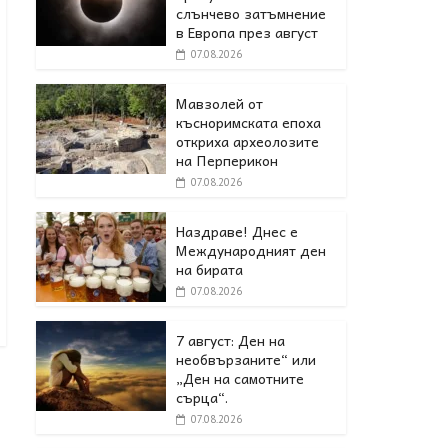
слънчево затъмнение
в Европа през август
07.08.2026
Мавзолей от
късноримската епоха
откриха археолозите
на Перперикон
07.08.2026
Наздраве! Днес е
Международният ден
на бирата
07.08.2026
7 август: Ден на
необвързаните“ или
„Ден на самотните
сърца“.
07.08.2026