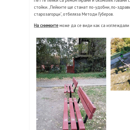
Петте пейки са ремонтирани и окомплектовани с
стойки. „Пейките ще станат по-удобни, по-здрав
старозагорци“, отбеляза Методи Губеров.
На снимките
може да се види как са изглеждали