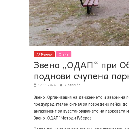
АРТуално
Отзив
Звено „ОДАП“ при О
поднови счупена пар
12.11.2024
Долап.бг
Звено „Организация на движението и аварийна п
предупредителен сигнал за повредени пейки до
ангажимент за възстановяването на парковата ме
Звено „ОДАП“ Методи Губеров.