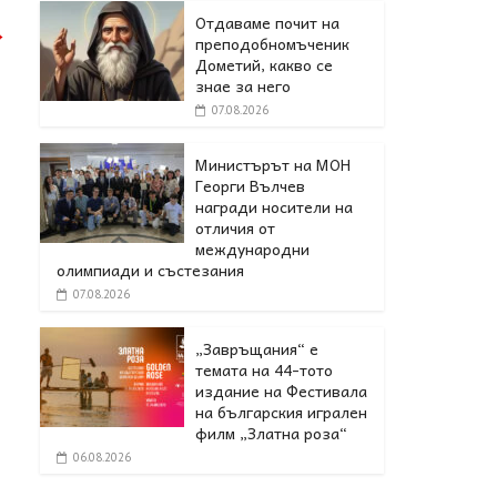
Отдаваме почит на
→
преподобномъченик
Дометий, какво се
знае за него
07.08.2026
Министърът на МОН
Георги Вълчев
награди носители на
отличия от
международни
олимпиади и състезания
07.08.2026
„Завръщания“ е
темата на 44-тото
издание на Фестивала
на българския игрален
филм „Златна роза“
06.08.2026