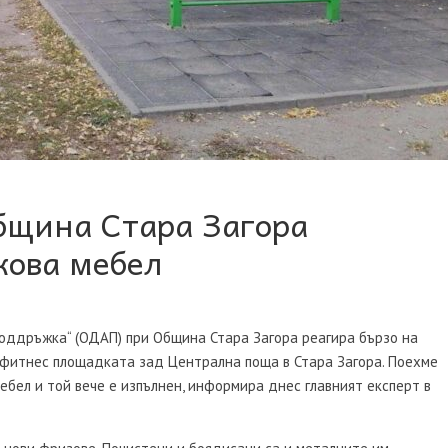
бщина Стара Загора
кова мебел
оддръжка“ (ОДАП) при Община Стара Загора реагира бързо на
 фитнес площадката зад Централна поща в Стара Загора. Поехме
бел и той вече е изпълнен, информира днес главният експерт в