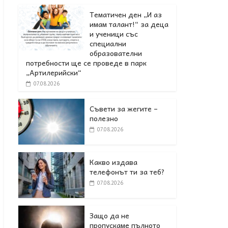
Тематичен ден „И аз
имам талант!“ за деца
и ученици със
специални
образователни
потребности ще се проведе в парк
„Артилерийски“
07.08.2026
Съвети за жегите –
полезно
07.08.2026
Какво издава
телефонът ти за теб?
07.08.2026
Защо да не
пропускаме пълното