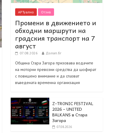
АРТуално
Отзив
Промени в движението и
обходни маршрути на
градския транспорт на 7
август
07.08.2026
Долап.бг
Община Стара Загора призовава водачите
на моторни превозни средства да шофират
с повишено внимание и да спазват
въведената временна организация
Z-TRONIC FESTIVAL
2026 – UNITED
BALKANS в Стара
Загора
07.08.2026