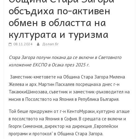
обсъдиха по-активен
обмен в областта на
културата и туризма
08.11.2024
Долап.бг
Стара Загора получи покана да се включи в Световното
изложение ЕКСПО в Осака през 2025 г.
Заместник-кметовете на Община Стара Загора Милена
Желева и арх. Мартин Паскалев посрещнаха днес г-н
ТакаюкиШинозава, съветник и заместник-ръководител на
мисия в Посолството на Япония в Република България.
Той беше придружен от г-н КентоМураки, културно аташе
в посолството на Япония в София. В срещата се включи и
Георги Симеонов, директор на дирекция „Европейски
програми и протокол“ в Община Стара Загора.