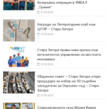
безкръвна операция в УМБАЛ
„Тракия“
07.08.2026
Награди за Литературния клуб към
ЦПЛР – Стара Загора
07.08.2026
Стара Загора прави нова крачка към
интелигентно управление на местната
икономика
07.08.2026
Общински съвет – Стара Загора откри
процедура за избор на 50 съдебни
заседатели за Окръжен съд – Стара
Загора
07.08.2026
Старозагорското село Малка Верея