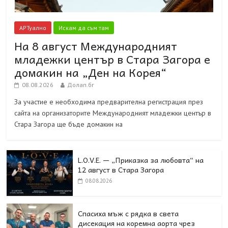
АРТуално
Искам да съм там
На 8 август Международният
младежки център в Стара Загора е
домакин на „Ден на Корея“
08.08.2026
Долап.бг
За участие е необходима предварителна регистрация през
сайта на организаторите Международният младежки център в
Стара Загора ще бъде домакин на
L.O.V.E. — „Приказка за любовта“ на
12 август в Стара Загора
08.08.2026
Спасиха мъж с рядка в света
дисекация на коремна аорта чрез