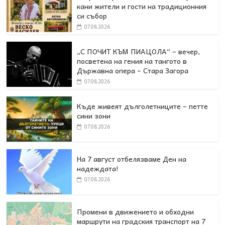
кани жители и гости на традиционния
си събор
07.08.2026
„С ПОЧИТ КЪМ ПИАЦОЛА“ – вечер,
посветена на гения на тангото в
Държавна опера – Стара Загора
07.08.2026
Къде живеят дълголетниците – петте
сини зони
07.08.2026
На 7 август отбелязваме Ден на
надеждата!
07.08.2026
Промени в движението и обходни
маршрути на градския транспорт на 7