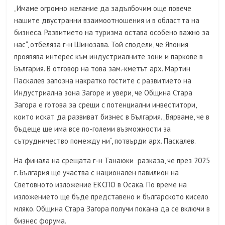
„Имаме огромно желание да задълбочим още повече
нашите двустранни взаимоотношения и в областта на
бизнеса. Развитието на туризма остава особено важно за
нас“, отбеляза г-н Шинозава. Той сподели, че Япония
проявява интерес към индустриалните зони и паркове в
България. В отговор на това зам.-кметът арх. Мартин
Паскалев запозна накратко гостите с развитието на
Индустриална зона Загоре и увери, че Община Стара
Загора е готова за срещи с потенциални инвеститори,
които искат да развиват бизнес в България. „Вярваме, че в
бъдеще ще има все по-големи възможности за
сътрудничество помежду ни“, потвърди арх. Паскалев.
На финала на срещата г-н Танаюки разказа, че през 2025
г. България ще участва с национален павилион на
Световното изложение ЕКСПО в Осака. По време на
изложението ще бъде представено и българското кисело
мляко. Община Стара Загора получи покана да се включи в
бизнес форума.