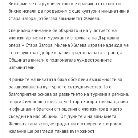
Виждаме, че сътрудничеството е правилната стъпка и
бихме искали да продължим с още културни инициативи в
Стара Загора“, отбеляза зам.-кметът Желева.
Специално внимание бе обърнато и на участието на
японски артисти и музиканти в трупата на Държавна
опера – Стара Загора. Милена Желева изрази надежда, че
те се чувстват добре в нашия град, в нашата страна, а
Общината винаги е подпомагала чуждестранните
изпълнители.
В рамките на визитата бяха обсъдени възможности за
разширяване на културното сътрудничество. То е
благоприятна основа за развитието на туризма в региона.
Георги Симеонов отбеляза, че Стара Загора трябва да има
и официални братски отношения с японски град, както
съседни на нас общини. От думите и на зам.- кмета
Желева стана ясно, че градът ни е отворен и с огромно
желание ще разгледа такава възможност.