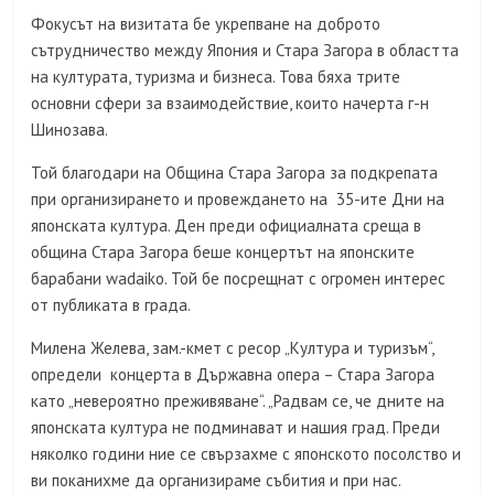
Фокусът на визитата бе укрепване на доброто
сътрудничество между Япония и Стара Загора в областта
на културата, туризма и бизнеса. Това бяха трите
основни сфери за взаимодействие, които начерта г-н
Шинозава.
Той благодари на Община Стара Загора за подкрепата
при организирането и провеждането на 35-ите Дни на
японската култура. Ден преди официалната среща в
община Стара Загора беше концертът на японските
барабани wadaiko. Той бе посрещнат с огромен интерес
от публиката в града.
Милена Желева, зам.-кмет с ресор „Култура и туризъм“,
определи концерта в Държавна опера – Стара Загора
като „невероятно преживяване“. „Радвам се, че дните на
японската култура не подминават и нашия град. Преди
няколко години ние се свързахме с японското посолство и
ви поканихме да организираме събития и при нас.