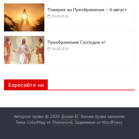
Поверия за Преображение – 6 август
06.08.2026
Преображение Господне е!
06.08.2026
Харесайте ни
Авторско право © 2026
Долап БГ
. Всички права запазени.
Тема: ColorMag от
ThemeGrill
. Задвижван от
WordPress
.