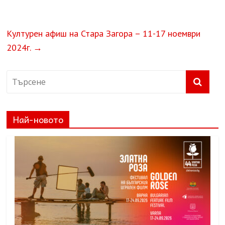
Културен афиш на Стара Загора – 11-17 ноември
2024г.
→
Най-новото