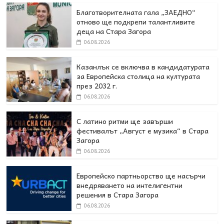
Благотворителната гала „ЗАЕДНО“
отново ще подкрепи талантливите
деца на Стара Загора
06.08.2026
Казанлък се включва в кандидатурата
за Европейска столица на културата
през 2032 г.
06.08.2026
С латино ритми ще завърши
фестивалът „Август е музика“ в Стара
Загора
06.08.2026
Европейско партньорство ще насърчи
внедряването на интелигентни
решения в Стара Загора
06.08.2026