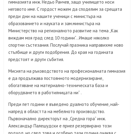
гимназията инж. Недьо Ранчев, защо училището носи
неговото име. С гордост можем да споделим за срещата
преди дни на нашите ученици с министъра на
образованието и науката и зам.министъра на
Министерство на регионалното развитие на тема „Как
виждам моя град след 10 години“…Имаше няколко
спортни състезания. Послучай празника направихме ново
стълбище и други подобрения. До края на годината
предстоят и други събития.
Мисията на ръководството на професионалната гимназия
е да продължава постоянното модернизиране,
обогатяване на материално-техническата база и
оборудването в работилницата ни“ .
Преди пет години е въведено дуалното обучение, най-
напред в областта на мебелното производство.
Първоначално директорът на „Средна гора“ инж.
Александър Палешудски е приел резервирано този
подход, но след това и особено тази година очаква с