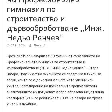
гимназия по
строителство и
дървообработване „Инж.
Недьо Ранчев“
07.11.2024
Долап.бг
През 2024г. се навършват 60 години от създаването на
Професионалната гимназия по строителство и
дървообработване (ПГСД) “Инж. Недьо Ранчев“ – Стара
Загора. Празникът на училището се превръща в личен за
всеки, който се е докоснал до него като ученик или
учител. Благодарение на прекрасните преподаватели
възпитаниците му получават добро образование, отлична
квалификация и се реализират 100% на пазара на труда
у нас и в чужбина.