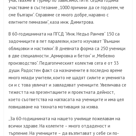
участвахме в турнир по зависимостите. Седма година
участваме в състезание „1000 причини да се гордеем, че
сме българи“. Справяме се много добре, наравно с
елитните гимназии“, каза инж. Димитрова.
В 60-годишнината на ПГСД “Инж. Недьо Ранчев“ 150 са
задочниците в пет паралелки, които изучават “Външни
облицовки и настилки“. В дневната форма са 250 ученици
в две специалности „Армировка и бетон“ и „Мебелно
производство“. Педагогическият колектив сега е от 33
души. Радостен факт са назначените в последно време
много млади учители, които не щадят силите и уменията
си и с това увличат и завладяват учениците. Увеличава се
тежестта на презентациите и проектната дейност,
което съответства на нагласата на учениците и има цел
повишаване на тяхната мотивация за изява.
„За 60-годишнината на нашето училище пожелавам на
всички здраве. На колегите – много отдаденост и
търпение. На учениците – да възпитават у себе си по-