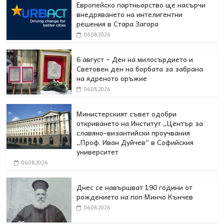
Европейско партньорство ще насърчи
внедряването на интелигентни
решения в Стара Загора
06.08.2026
6 август – Ден на милосърдието и
Световен ден на борбата за забрана
на ядреното оръжие
06.08.2026
Министерският съвет одобри
откриването на Институт „Център за
славяно-византийски проучвания
„Проф. Иван Дуйчев“ в Софийския
университет
06.08.2026
Днес се навършват 190 години от
рождението на поп Минчо Кънчев
06.08.2026