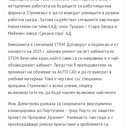
нетърпение работата на бъдещите си работници във
фирмата. Стремежът е да се въведат учениците в реална
работна среда,. Затова съдействат сегашните партньори
Напоителни системи ЕАД- клон Тунджа – Стара Загора и
Мебелен завод „Средна гора“ АД.
Гимназията е спечелила STEM. Договорът е подписан и от
началото на 2025 г. започва ремонт на пет кабинета по
STEM. Вече има един, който сами са си направили и е най-
обзаведеният кабинет. Предстои 8 преподаватели за
преминат на обучение за AUTO CAD и да го въведат в
учебния материал. Това е чертане със специална
програма. Стремежът е всеки ученик, според
възможностите му, да бъде научен възможно най-много.
Инж. Димитрова разказа за скорошната двуседмична
командировка до Португалия – град Порто, по защитен
проект по Програма „Еразъм+“. Училището там също е с
преобладаващо ромско присъствие и проблемите са