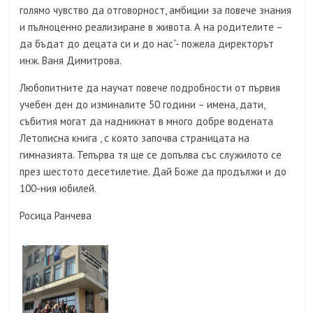
голямо чувство да отговорност, амбиции за повече знания
и пълноценно реализиране в живота. А на родителите –
да бъдат до децата си и до нас“- пожела директорът
инж. Ваня Димитрова.
Любопитните да научат повече подробности от първия
учебен ден до изминалите 50 години – имена, дати,
събития могат да надникнат в много добре водената
Летописна книга , с която започва страницата на
гимназията. Тепърва тя ще се допълва със служилото се
през шестото десетилетие. Дай Боже да продължи и до
100-ния юбилей.
Росица Ранчева