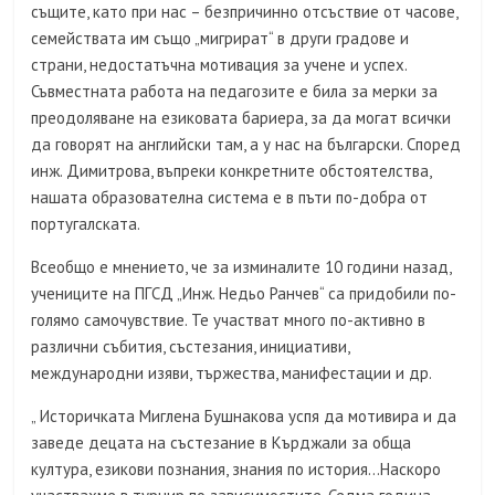
същите, като при нас – безпричинно отсъствие от часове,
семействата им също „мигрират“ в други градове и
страни, недостатъчна мотивация за учене и успех.
Съвместната работа на педагозите е била за мерки за
преодоляване на езиковата бариера, за да могат всички
да говорят на английски там, а у нас на български. Според
инж. Димитрова, въпреки конкретните обстоятелства,
нашата образователна система е в пъти по-добра от
португалската.
Всеобщо е мнението, че за изминалите 10 години назад,
учениците на ПГСД „Инж. Недьо Ранчев“ са придобили по-
голямо самочувствие. Те участват много по-активно в
различни събития, състезания, инициативи,
международни изяви, тържества, манифестации и др.
„ Историчката Миглена Бушнакова успя да мотивира и да
заведе децата на състезание в Кърджали за обща
култура, езикови познания, знания по история…Наскоро