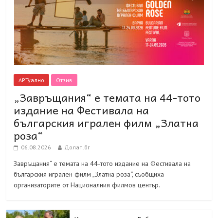
АРТуално
Отзив
„Завръщания“ е темата на 44-тото
издание на Фестивала на
българския игрален филм „Златна
роза“
06.08.2026
Долап.бг
Завръщания“ е темата на 44-тото издание на Фестивала на
българския игрален филм „Златна роза“, съобщиха
организаторите от Националния филмов център.