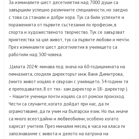
За изминалите шест десетилетия над 7000 души са
завършили успешно различните специалности, но заедно
с това са станали и добри хора. Тук са били успехите и
пораженията от първите състезания по професии, в
спорта и художественото творчество. Тук се завързват
приятелства за цял живот, тук са първите любови и мечти.
През изминалите шест десетилетия в училището са
работили над 300 човека.
„Цялата 2024г. минава под знача на 60-годишнината на
гимназията, споделя директорът инж. Ваня Димитрова,
(чиито живот изцяло е свързан с училището. 34 години тя
е преподавател, 8 от тях- зам.директор и 18- директор ).
– Нашите ученици почти изцяло са от ромски произход.
Чести са случаите, когато дойдат при нас, да ги
ограмотяваме, да ги учим на български език. Но пък иначе
са много всеотдайни и любвеобилни, особено когато
харесат учителя. През миналия месец в часа на класа ги
запознавахме с живота и делото на патрона на