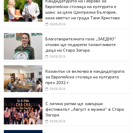
Кандидатурата на Габрово за
Европейска столица на културата е
шанс за цяла Централна България,
каза кметът на града Таня Христова
06.08.2026
Благотворителната гала „ЗАЕДНО“
отново ще подкрепи талантливите
деца на Стара Загора
06.08.2026
Казанлък се включва в кандидатурата
за Европейска столица на културата
през 2032 г.
06.08.2026
С латино ритми ще завърши
фестивалът „Август е музика“ в Стара
Загора
06.08.2026