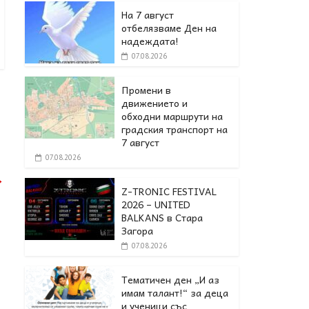
На 7 август
отбелязваме Ден на
надеждата!
07.08.2026
Промени в
движението и
обходни маршрути на
градския транспорт на
7 август
07.08.2026
→
Z-TRONIC FESTIVAL
2026 – UNITED
BALKANS в Стара
Загора
07.08.2026
Тематичен ден „И аз
имам талант!“ за деца
и ученици със