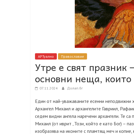
АРТуално
Православие
Утре е свят празник 
основни неща, които 
07.11.2024
Долап.бг
Един от най-уважаваните есенни неподвижни х
Архангел Михаил и архангелите Гавриил, Рафаи
седем видни ангела наречени архангели. Те са 
Михаил
(
от иврит „Този, който е като Бог
) –
паз
изобразява на иконите с пламтящ меч и копие,