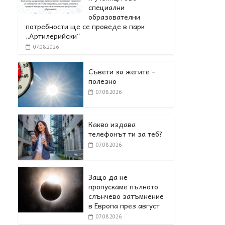
специални
образователни
потребности ще се проведе в парк
„Артилерийски“
07.08.2026
Съвети за жегите –
полезно
07.08.2026
Какво издава
телефонът ти за теб?
07.08.2026
Защо да не
пропускаме пълното
слънчево затъмнение
в Европа през август
07.08.2026