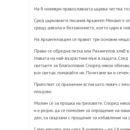
На 8 ноември православната църква чества тоз
Сред църковните писания Архангел Михаил е оп
срещу дявола и беззаконието, което цари в чо
На Архангеловден се правят три основни неща:
Прави се обредна питка или Рахангелов хляб в 
главата на най-възрастния мъж в къщата. След
светците за благословия. Според някои обичаи
вси светци, помагайте ни. Почитаме ви и сечем
Приготвят се празнични ястия като гювеч с месо
плодове.
Молим се за прошка на греховете. Според няк
и е редно да се помолим за опрощение на наш
ден, са свързани с прощение за избавление на д
Само няколко дни след 8 ноември – на 14 ноем