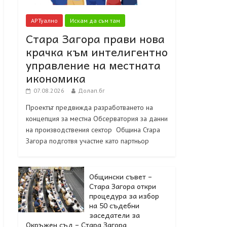
АРТуално
Искам да съм там
Стара Загора прави нова
крачка към интелигентно
управление на местната
икономика
07.08.2026
Долап.бг
Проектът предвижда разработването на
концепция за местна Обсерватория за данни
на производствения сектор Община Стара
Загора подготвя участие като партньор
Общински съвет –
Стара Загора откри
процедура за избор
на 50 съдебни
заседатели за
Окръжен съд – Стара Загора