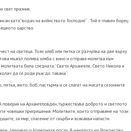
и свят празник.
исан като“водач на войнството Господне“ . Той е главен борец
вешкото царство.
чест на светеца. Този хляб или питка се разчупва на две върху
 това мъжът полива хляба с вино и отправя молитва към
, молитвата била следната:“Свети Архангеле, Свето Никола и
 колач да се роди ръж до тавана“.
, питка, жито, боб, пастърма и се слагат на масата сезонните
ой поверия на Архангеловден,тържествува доброто и светлото
ите човешки прегрешения. Молитвите, които отправяме на този
ушите, за мир, спасение от скърби и всякакви напасти.
ври, започват и Коледните пости. В началото на Рождество