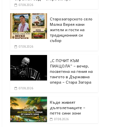
07.08.2026
Старозагорското село
Малка Верея кани
жители и гости на
традиционния си
събор
07.08.2026
„С ПОЧИТ КЪМ
ПИАЦОЛА“ – вечер,
посветена на гения на
тангото в Държавна
опера – Стара Загора
07.08.2026
Къде живеят
дълголетниците –
петте сини зони
07.08.2026