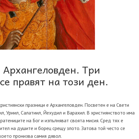
– Архангеловден. Три
се правят на този ден.
ристиянски празници е Архангеловден. Посветен е на Свети
ил, Уриил, Салатиил, Йехудил и Варахил. В християнството има
пратениците на Бог и изпълняват своята мисия. Сред тях е
ител на душите и борец срещу злото. Затова той често се
 което пронизва самия дявол.