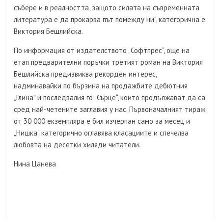
събере и в реалността, защото силата на съвременната
литература е да прокарва път помежду ни“, категорична е
Виктория Бешлийска.
По информация от издателството „Софтпрес“, още на
етап предварителни поръчки третият роман на Виктория
Бешлийска предизвиква рекорден интерес,
надминавайки по бързина на продажбите дебютния
„Глина“ и последвалия го „Сърце“, които продължават да са
сред най-четените заглавия у нас. Първоначалният тираж
от 30 000 екземпляра е бил изчерпан само за месец и
„Нишка“ категорично оглавява класациите и спечелва
любовта на десетки хиляди читатели.
Нина Цанева