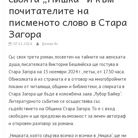
почитателите на
писменото слово в Стара
Загора
07.11.2024
Долап.бг
Със своя трети роман, посветен на тайните на женската
душа, писателката Виктория Бешлийска ще гостува в
Стара Загора на 15 ноември 2024 г., петък, от 17.30 часа.
Обиколката ѝ из страната е в отговор на многобройните
покани от читалища, общини и библиотеки, а спирката в
Стара Загора ще бъде в изложбена зала „Лубор Байер“.
Литературното събитие се осъществява със
съдействието на Община Стара Загора. То е с вход
свободен и ще предложи възможност за личен автограф
и откровен разговор за романа.
„Нишката, която свързва всичко и всички в „Нишка“, ще ни