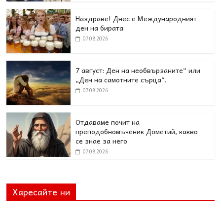
Наздраве! Днес е Международният
ден на бирата
07.08.2026
7 август: Ден на необвързаните“ или
„Ден на самотните сърца“.
07.08.2026
Отдаваме почит на
преподобномъченик Дометий, какво
се знае за него
07.08.2026
Харесайте ни