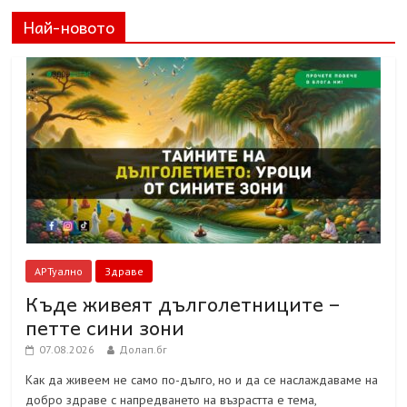
Най-новото
АРТуално
Здраве
Къде живеят дълголетниците –
петте сини зони
07.08.2026
Долап.бг
Как да живеем не само по-дълго, но и да се наслаждаваме на
добро здраве с напредването на възрастта е тема,