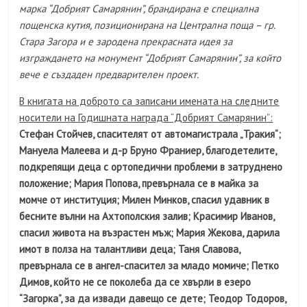
марка “Добрият Самарянин”, брандирана е специална
пощенска кутия, позициониранa на Централна поща – гр.
Стара Загора и е зародена прекрасната идея за
изграждането на монумент “Добрият Самарянин”, за който
вече е създаден предварителен проект.
В книгата на доброто са записани имената на следните
носители на Годишната награда “Добрият Самарянин”:
Стефан Стойчев, спасителят от автомагистрала „Тракия“;
Мануела Малеева и д-р Бруно Франиер, благодетелите,
подкрепящи деца с ортопедични проблеми в затруднено
положение; Мария Попова, превърнала се в майка за
момче от институция; Милен Минков, спасил удавник в
бесните вълни на Ахтополския залив; Красимир Иванов,
спасил живота на възрастен мъж; Мария Жекова, дарила
имот в полза на талантливи деца; Таня Славова,
превърнала се в ангел-спасител за младо момиче; Петко
Димов, който не се поколеба да се хвърли в езеро
“Загорка”, за да извади давещо се дете; Теодор Тодоров,