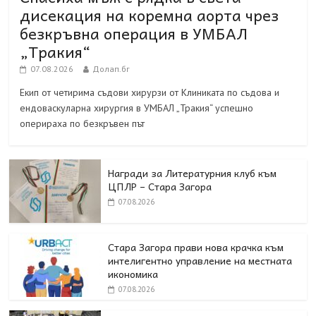
дисекация на коремна аорта чрез
безкръвна операция в УМБАЛ
„Тракия“
07.08.2026
Долап.бг
Екип от четирима съдови хирурзи от Клиниката по съдова и
ендоваскуларна хирургия в УМБАЛ „Тракия“ успешно
оперираха по безкръвен път
Награди за Литературния клуб към
ЦПЛР – Стара Загора
07.08.2026
Стара Загора прави нова крачка към
интелигентно управление на местната
икономика
07.08.2026