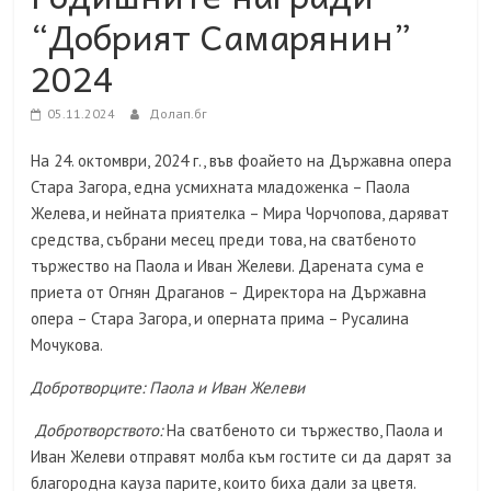
“Добрият Самарянин”
2024
05.11.2024
Долап.бг
На 24. октомври, 2024 г., във фоайето на Държавна опера
Стара Загора, една усмихната младоженка – Паола
Желева, и нейната приятелка – Мира Чорчопова, даряват
средства, събрани месец преди това, на сватбеното
тържество на Паола и Иван Желеви. Дарената сума е
приета от Огнян Драганов – Директора на Държавна
опера – Стара Загора, и оперната прима – Русалина
Мочукова.
Добротворците: Паола и Иван Желеви
Добротворството:
На сватбеното си тържество, Паола и
Иван Желеви отправят молба към гостите си да дарят за
благородна кауза парите, които биха дали за цветя.