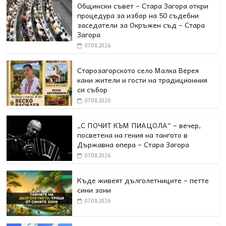
Общински съвет – Стара Загора откри
процедура за избор на 50 съдебни
заседатели за Окръжен съд – Стара
Загора
07.08.2026
Старозагорското село Малка Верея
кани жители и гости на традиционния
си събор
07.08.2026
„С ПОЧИТ КЪМ ПИАЦОЛА“ – вечер,
посветена на гения на тангото в
Държавна опера – Стара Загора
07.08.2026
Къде живеят дълголетниците – петте
сини зони
07.08.2026