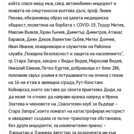
който спаси млад мъж, след автомобилен инцидент и
появата на смъртоносна волтова дъга; проф. Лилия
Пекова, обединяващ образ на цялата медицинска
общност, посветена на борбата с COVID-19, Тодор Митев,
Максим Вълков, Горан Гънчев, Димитър Димитров, Атанас
Бараков, Деян Деков, Валентин Събев, Митко Дончев,
Иван Иванов, пожарникари и служители на Районна
служба „Пожарна безопасност и защита на населението“,
гр. Стара Загора, заедно с Видьо Видев, Мирослав Видев,
Николай Елинов, Петко Куртев, доброволци от блок 286,
положили свръх усилия в потушаването на огнена стихия
на 16-ия етаж в жилищна сграда, Рут-Констанс
Койнарска, която застава до своята приятелка Диди, за
да може тя отново да направи крачка напред и Ирена
Златева и членовете на „Спасителен клуб за бъдеще –
Стара Загора“, които помагат на катастрофирал моторист
и овладяват създала се пътно-транспортна обстановка,
без други инциденти; за изключителен принос –
Джонатан и Даниела Августин за подкрепата им към