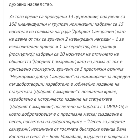
духовно наследство.
За това време са проведени 13 церемонии; получени са
108 индивидуални и групови номинации; избрани са 15
носителя на голямата награда “Добрият Самарянин“, като
на двама от тях са връчени 2 извънредни награди – 1 за
изключителен принос и 1 за геройство, без граници
(посмъртно); избрани са 20 носителя на отличието на
общността “Добрият Самарянин”, като на двама от тях е
присъдено посмъртно; връчени са 3 престижни отличия
“Неуморимо добър Самарянин” на номинирани за пореден
път добротворци; изработено е юбилейно издание на
статуетката “Добрият Самарянин” с позлатени криле;
изработено е историческо издание на статуетката
“Добрият Самарянин”, посветено на борбата с COVID-19, в
което добротворецът е с предпазна маска; създадена е
песен, посветена на добротворците – “Песен за добрите
самаряни”, изпълнена от голямата българска певица Ваня
Костова и синът й – Боян Михайлов; издадена е пощенска