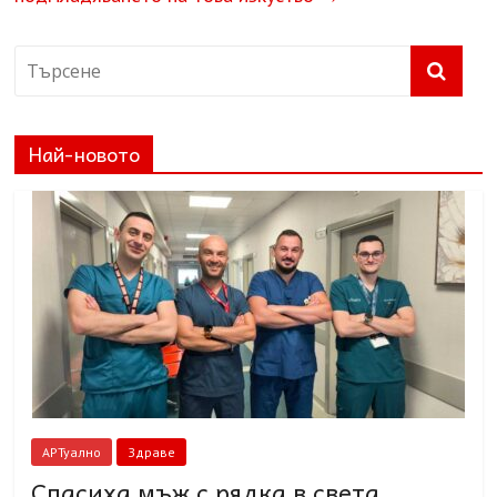
Най-новото
АРТуално
Здраве
Спасиха мъж с рядка в света