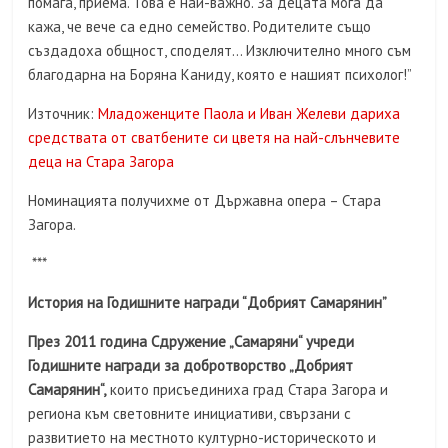
помага, приема. Това е най-важно. За децата мога да
кажа, че вече са едно семейство. Родителите също
създадоха общност, споделят… Изключително много съм
благодарна на Боряна Каниду, която е нашият психолог!”
Източник:
Младоженците Паола и Иван Желеви дариха
средствата от сватбените си цветя на най-слънчевите
деца на Стара Загора
Номинацията получихме от Държавна опера – Стара
Загора.
***
История на Годишните награди “Добрият Самарянин”
През 2011 година Сдружение „Самаряни“ учреди
Годишните награди за добротворство „Добрият
Самарянин“,
които присъединиха град Стара Загора и
региона към световните инициативи, свързани с
развитието на местното културно-историческото и