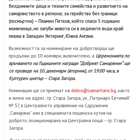
бездомните деца и техните семейства и развитието на
самарянството в региона; за геройство без граници
(посмъртно) – Пламен Петков, който спаси 5 годишно
момиченце, но загуби живота си в ледените води край
плажа в Западен Уитеринг, Южна Англия.
Възможността за номиниране на добротворци ще
продължи до 10 ноември, включително, а
Церемонията по
връчването на Годишните награди “Добрият Самарянин“ ще
се проведе на 10. декември (вторник), от 19:00 часа, в
Културен цнетър – Стара Загора.
Номинации ще се приемат на
dobro@samaritans.bg
, както
и лично на адрес: гр. Стара Загора, ул. „Патриарх Евтимий“
№ 57, в Централното управление на Сдружение
„Самаряни“ или в специалната пощенска кутия на
доброто, позициониранa на Централна поща – гр. Стара
Загора.