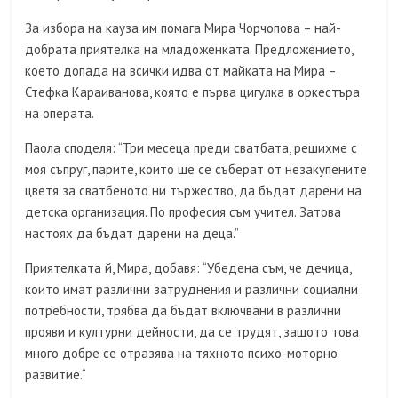
За избора на кауза им помага Мира Чорчопова – най-
добрата приятелка на младоженката. Предложението,
което допада на всички идва от майката на Мира –
Стефка Караиванова, която е първа цигулка в оркестъра
на операта.
Паола споделя: “Три месеца преди сватбата, решихме с
моя съпруг, парите, които ще се съберат от незакупените
цветя за сватбеното ни тържество, да бъдат дарени на
детска организация. По професия съм учител. Затова
настоях да бъдат дарени на деца.”
Приятелката й, Мира, добавя: “Убедена съм, че дечица,
които имат различни затруднения и различни социални
потребности, трябва да бъдат включвани в различни
прояви и културни дейности, да се трудят, защото това
много добре се отразява на тяхното психо-моторно
развитие.“