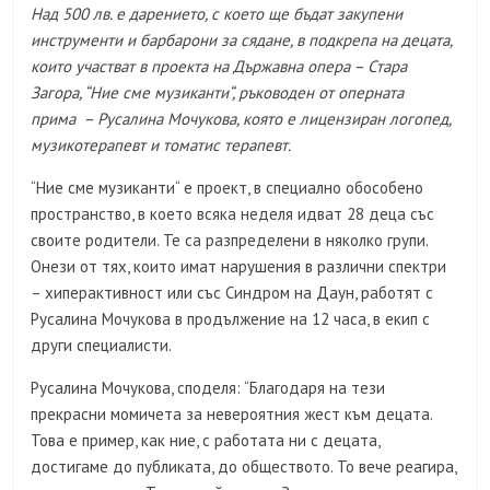
Над 500 лв. е дарението, с което ще бъдат закупени
инструменти и барбарони за сядане, в подкрепа на децата,
които участват в проекта на Държавна опера – Стара
Загора, “Ние сме музиканти“, ръководен от оперната
прима – Русалина Мочукова, която е лицензиран логопед,
музикотерапевт и томатис терапевт.
“Ние сме музиканти“ е проект, в специално обособено
пространство, в което всяка неделя идват 28 деца със
своите родители. Те са разпределени в няколко групи.
Онези от тях, които имат нарушения в различни спектри
– хиперактивност или със Синдром на Даун, работят с
Русалина Мочукова в продължение на 12 часа, в екип с
други специалисти.
Русалина Мочукова, споделя: “Благодаря на тези
прекрасни момичета за невероятния жест към децата.
Това е пример, как ние, с работата ни с децата,
достигаме до публиката, до обществото. То вече реагира,