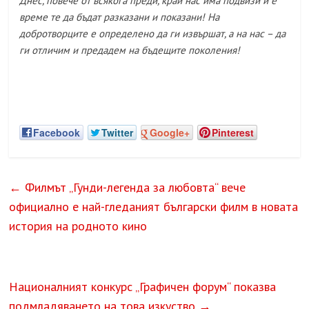
Днес, повече от всякога преди, край нас има подвизи и е
време те да бъдат разказани и показани! На
добротворците е определено да ги извършат, а на нас – да
ги отличим и предадем на бъдещите поколения!
Facebook
Twitter
Google+
Pinterest
←
Филмът „Гунди-легенда за любовта“ вече
официално е най-гледаният български филм в новата
история на родното кино
Националният конкурс „Графичен форум“ показва
подмладяването на това изкуство
→