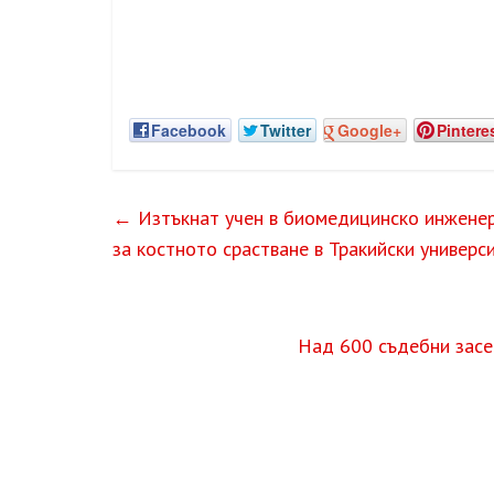
Facebook
Twitter
Google+
Pintere
←
Изтъкнат учен в биомедицинско инженер
за костното срастване в Тракийски универ
Над 600 съдебни засе