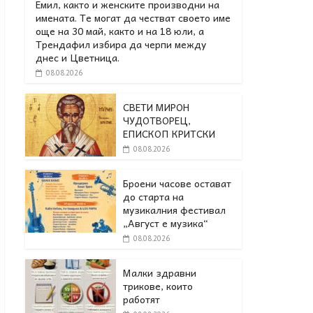
Емил, както и женските производни на
имената. Те могат да честват своето име
още на 30 май, както и на 18 юли, а
Трендафил избира да черпи между
днес и Цветница.
08.08.2026
СВЕТИ МИРОН
ЧУДОТВОРЕЦ,
ЕПИСКОП КРИТСКИ
08.08.2026
Броени часове остават
до старта на
музикалния фестивал
„Август е музика“
08.08.2026
Малки здравни
трикове, които
работят