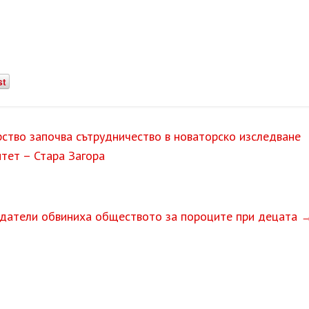
st
ство започва сътрудничество в новаторско изследване
ситет – Стара Загора
датели обвиниха обществото за пороците при децата