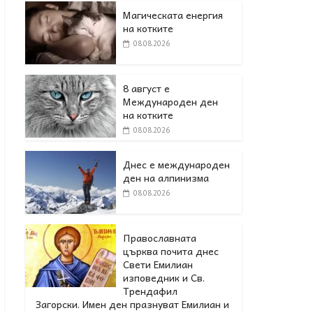
Магическата енергия
на котките
08.08.2026
8 август е
Международен ден
на котките
08.08.2026
Днес е международен
ден на алпинизма
08.08.2026
Православната
църква почита днес
Свети Емилиан
изповедник и Св.
Трендафил
Загорски. Имен ден празнуват Емилиан и