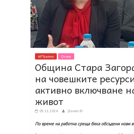
АРТуално
Отзив
Община Стара Загора
на човешките ресурси
активно включване н
живот
05.11.2024
Долап.бг
По време на работна среща бяха обсъдени нови 