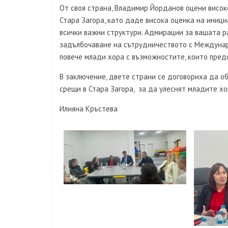
От своя страна, Владимир Йорданов оцени висок
Стара Загора, като даде висока оценка на иници
всички важни структури. Адмирации за вашата ра
задълбочаване на сътрудничеството с Междунар
повече млади хора с възможностите, които предо
В заключение, двете страни се договориха да о
срещи в Стара Загора, за да улеснят младите хо
Илияна Кръстева