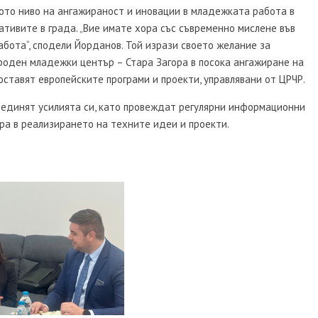
ото ниво на ангажираност и иновации в младежката работа в
ативите в града. „Вие имате хора със съвременно мислене във
бота“, сподели Йорданов. Той изрази своето желание за
оден младежки център – Стара Загора в посока ангажиране на
ставят европейските програми и проекти, управлявани от ЦРЧР.
бединят усилията си, като провеждат регулярни информационни
ра в реализирането на техните идеи и проекти.