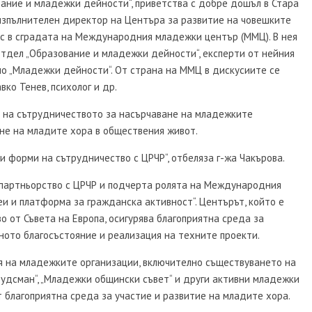
вание и младежки дейности“, приветства с добре дошъл в Стара
изпълнителен директор на Центъра за развитие на човешките
ес в сградата на Международния младежки център (ММЦ). В нея
тдел „Образование и младежки дейности“, експерти от нейния
о „Младежки дейности“. От страна на ММЦ в дискусиите се
ко Тенев, психолог и др.
о на сътрудничеството за насърчаване на младежките
не на младите хора в обществения живот.
 форми на сътрудничество с ЦРЧР“, отбеляза г-жа Чакърова.
 партньорство с ЦРЧР и подчерта ролята на Международния
и и платформа за гражданска активност“. Центърът, който е
во от Съвета на Европа, осигурява благоприятна среда за
ното благосъстояние и реализация на техните проекти.
я на младежките организации, включително съществуването на
будсман“, „Младежки общински съвет“ и други активни младежки
 благоприятна среда за участие и развитие на младите хора.