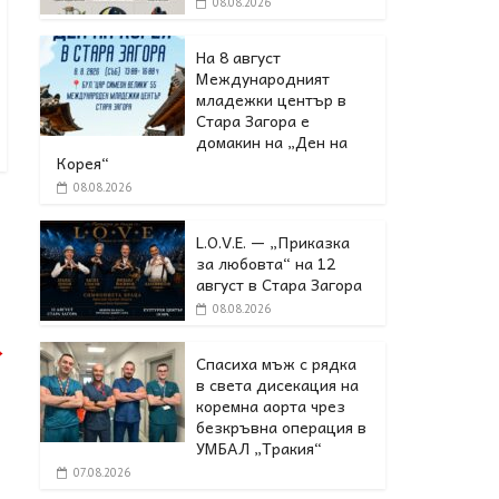
08.08.2026
На 8 август
Международният
младежки център в
Стара Загора е
домакин на „Ден на
Корея“
08.08.2026
L.O.V.E. — „Приказка
за любовта“ на 12
август в Стара Загора
08.08.2026
→
Спасиха мъж с рядка
в света дисекация на
коремна аорта чрез
безкръвна операция в
УМБАЛ „Тракия“
07.08.2026