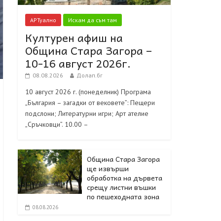
АРТуално
Искам да съм там
Културен афиш на
Община Стара Загора –
10-16 август 2026г.
08.08.2026
Долап.бг
10 август 2026 г. (понеделник) Програма
„България – загадки от вековете”: Пещери
подслони; Литературни игри; Арт ателие
„Сръчковци”. 10.00 –
Община Стара Загора
ще извърши
обработка на дървета
срещу листни въшки
по пешеходната зона
08.08.2026