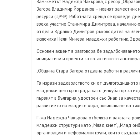
Зам.-кметът Надежда Чакърова, с ресор „Образо
Загора Владимир Йорданов – новият заместник 
ресурси (ЦРЧР). Работната среща се проведе дн
взеха участие Станимира Димитрова, началник-о
отдел и Здравко Димитров, ръководител на Звен
включиха Нели Минева, младежки работник, Здрав
Основен акцент в разговора бе задълбочаванет
инициативи и проекти за по-активното ангажира
„Община Стара Загора отдавна работи в различни
Тя изрази задоволството си от дългогодишното
младежки център в града като „инкубатор за иде
първият в България, удостоен със Знак за качест
развитието на младите хора, повишаване на тях
Г-жа Надежда Чакърова отбеляза и важната рол
младежки структури като „Млад кмет“, „Млад ом
организации и неформални групи, които създават