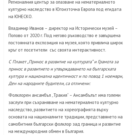
Регионалния център за опазване на нематериалното
културно наследство в Югоизточна Европа под егидата
на ЮНЕСКО.
Владимир Иванов – директор на Исторически музей –
Попово от 2020 г. Под негово ръководство е завършена
постоянната експозиция на музея, която привлича широк
кръг от посетители със своята интерактивност.
С Плакет „Принос в развитие на културата“ и Грамота за
принос в развитието и утвърждаването на българската
култура и национална идентичност и по повод 1 ноември,
Ден на народните будители, са отличени:
Фолклорен ансамбъл „Тракия“ – Ансамбълът има големи
заслуги при съхраняване на нематериалното културно
наследство, развитието на хореографията върху
основата на националните традиции, представянето на
самобитния български фолклор зад граница и развитие
на международния обмен в България.