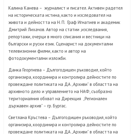
Калина Канева – журналист и писател. Активен радетел
на историческата истина, както и изследовател на
живота и дейността на Н. П. Граф Игнатиев и академик
Дмитрий Лихачов. Автор на статии ,изследвания,
репортажи, очерци в много списания и вестници на
български и руски език. Сценарист на документални
телевизионни филми, както и автор на
фотодокументални изложби.
Данка Георгиева – Дългогодишен ръководил, който
организира, координира и контролира дейностите по
провеждане политиката на ДА „Архиви” в областта на
архивното дело и управлението на НАФ, съобразно
териториалния обхват на Дирекция „Регионален
държавен архив” – гр. Бургас.
Светлана Кръстева – Дългогодишен ръководил, който
организира, координира и контролира дейностите по
провеждане политиката на ДА „Архиви” в областта на