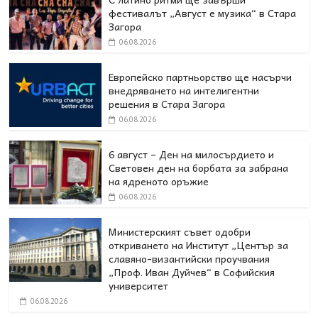
фестивалът „Август е музика“ в Стара
Загора
06.08.2026
Европейско партньорство ще насърчи
внедряването на интелигентни
решения в Стара Загора
06.08.2026
6 август – Ден на милосърдието и
Световен ден на борбата за забрана
на ядреното оръжие
06.08.2026
Министерският съвет одобри
откриването на Институт „Център за
славяно-византийски проучвания
„Проф. Иван Дуйчев“ в Софийския
университет
06.08.2026