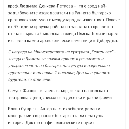
проф. Людмила Дончева-Петкова – тя е сред най-
задълбочените изследователи на Ранното българско
средновековие, учен с международна известност. Повече
от 35 години проучва района на западната крепостна
стена в първата българска столица Плиска. Години наред
изследва важни археологически паметници в Добруджа.
С награда на Министерството на културата „Златен век“ –
звезда и Грамота за значим принос в развитието и
утвърждаването на българската култура и национална
идентичност и по повод 1 ноември, Ден на народните
будители, са отличени:
Самуел Финци – изявен актьор, звезда на немската
театрална сцена, снимал се в десетки игрални филми.
Едвин Сугарев – Автор на стихосбирки, роман и
монографии, свързани с българската литературна
история. Доктор на филологическите науки с