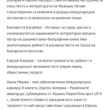
България и Европа. Наскоро стана и Кавалер на Ордена за
изкуството и литературата на Франция. Негови
стихотворения са включени в редица международни
антологии и са преведени на различни езици.
Благовеста Касабова – Изтъкнат историк, критик и
изследовател на националните литературни процеси.
Автор на документално-биографични книги. Има
дългогодишна дейност в ръководството на Съюза на
българските писатели.
Калуди Калудов – за многостранната му дейност и
международно признание като оперен певец,
общественик, педагог.
Алцек Мишев – има забележителна международна
кариера. В книгата „Европа-Америка – Различните
авангарди“, публикувана от Франко Мария Ричи през 1976
г., Акиле Бонито Олива го определя като един от
тридесетте най-представителни художници в Европа.