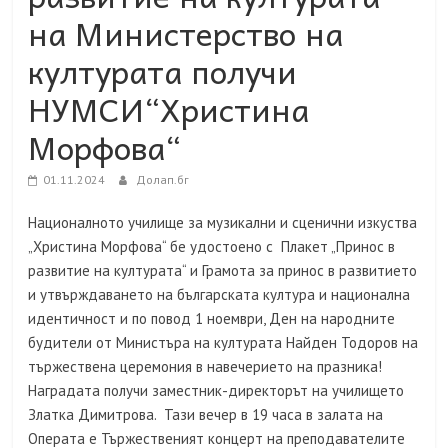
на Министерство на
културата получи
НУМСИ“Христина
Морфова“
01.11.2024
Долап.бг
Националното училище за музикални и сценични изкуства
„Христина Морфова“ бе удостоено с Плакет „Принос в
развитие на културата“ и Грамота за принос в развитието
и утвърждаването на българската култура и национална
идентичност и по повод 1 ноември, Ден на народните
будители от Министъра на културата Найден Тодоров на
тържествена церемония в навечерието на празника!
Наградата получи заместник-директорът на училището
Златка Димитрова. Тази вечер в 19 часа в залата на
Операта е Тържественият концерт на преподавателите