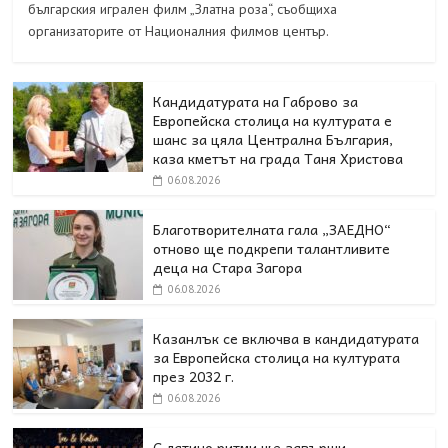
българския игрален филм „Златна роза“, съобщиха
организаторите от Националния филмов център.
Кандидатурата на Габрово за
Европейска столица на културата е
шанс за цяла Централна България,
каза кметът на града Таня Христова
06.08.2026
Благотворителната гала „ЗАЕДНО“
отново ще подкрепи талантливите
деца на Стара Загора
06.08.2026
Казанлък се включва в кандидатурата
за Европейска столица на културата
през 2032 г.
06.08.2026
С латино ритми ще завърши