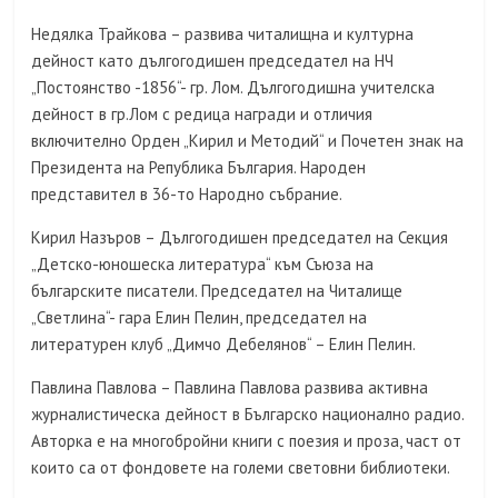
Недялка Трайкова – развива читалищна и културна
дейност като дългогодишен председател на НЧ
„Постоянство -1856“- гр. Лом. Дългогодишна учителска
дейност в гр.Лом с редица награди и отличия
включително Орден „Кирил и Методий“ и Почетен знак на
Президента на Република България. Народен
представител в 36-то Народно събрание.
Кирил Назъров – Дългогодишен председател на Секция
„Детско-юношеска литература“ към Съюза на
българските писатели. Председател на Читалище
„Светлина“- гара Елин Пелин, председател на
литературен клуб „Димчо Дебелянов“ – Елин Пелин.
Павлина Павлова – Павлина Павлова развива активна
журналистическа дейност в Българско национално радио.
Авторка е на многобройни книги с поезия и проза, част от
които са от фондовете на големи световни библиотеки.