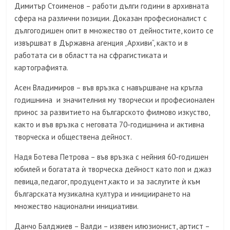
Димитър Стоименов – работи дълги години в архивната
сфера на различни позиции. Доказан професионалист с
дългогодишен опит в множество от дейностите, които се
извършват в Държавна агенция „Архиви“, както и в
работата си в областта на сфрагистиката и
картографията.
Асен Владимиров – във връзка с навършване на кръгла
годишнина и значителния му творчески и професионален
принос за развитието на българското филмово изкуство,
както и във връзка с неговата 70-годишнина и активна
творческа и обществена дейност.
Надя Ботева Петрова – във връзка с нейния 60-годишен
юбилей и богатата ѝ творческа дейност като поп и джаз
певица, педагог, продуцент,както и за заслугите ѝ към
българската музикална култура и инициирането на
множество национални инициативи.
Данчо Балджиев – Валди – изявен илюзионист, артист –