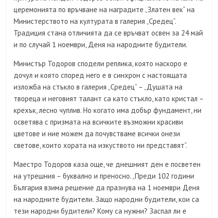
церемонията по връчване на наградите „Златен век“ на
Министерството на културата в галерия „Средец“.
Традиция стана отличията да се връчват освен за 24 май
и по случай 1 ноември, Деня на народните будители.
Министър Тодоров сподели реплика, която наскоро е
дочул и която според него е в синхрон с настоящата
изложба на стъкло в галерия „Средец“ – „Душата на
твореца и неговият талант са като стъкло, като кристал –
крехък, лесно чуплив. Но когато има добър фундамент, ни
осветява с призмата на всичките възможни красиви
цветове и ние можем да почувстваме всички онези
светове, които хората на изкуството ни представят“.
Маестро Тодоров каза още, че днешният ден е посветен
на утрешния – буквално и преносно. „Преди 102 години
България взима решение да празнува на 1 ноември Деня
на народните будители. Защо народни будители, кои са
тези народни будители? Кому са нужни? Заспал ли е