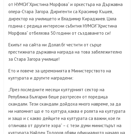
от НУМСИ“Христина Морфова“ и оркестъра на Държавна
опера-Стара Загора. Диригенти са Красимир Къшев,
директор на училището и Владимир Кираджиев. Цяла
година с редица интересни събития НУМСИ“Христина
Морфова“ отбелязва 50 години от създаването си!
Екипът на сайта ни Долап.бг честити от сърце
престижната държавна награда на това забележително
за Стара Загора училище!
Ето и повече за церемонията в Министерството на
културата и другите наградени:
„През последните месеци културният сектор на
Република България беше разтресен от поредица
скандали. Тези скандали дойдоха много навреме, за да
ни напомнят що е то култура, каква е ролята на културата
и защо и с какво дейците на културата са важни, кое ги
отличава от другите хора“ – с тези думи министърът на
културата Найден Тодоров обяви официалното начало на