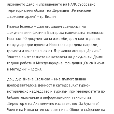
архивното дело и управлението на НАФ, съобразно
териториалния обхват на Дирекция „Регионален
държавен архив” – гр. Видин.
Иванка Гезенко – Дългогодишен сценарист на
документални филми в Българска национална телевизия.
Има над 40 документални изложби, сред които две по
международни проекти. Носител на редица награди,
грамоти и почетен знак от Държавна агенция „Архиви“.
Участва в изготвянето на каталози на документи. Дълги
години работи в Международна фондация „Св. св. Кирил
и Методий” – София.
доц. д-р Диана Стоянова – има дългогодишна
преподавателска дейност в катедра „Културно-
историческо наследство и туризъм“ при Университета по
библиотекознание и информационни технологии.
Директор е на Академично издателство „За буквите“.
Член е на Изпълнителния съвет и на Общото събрание на