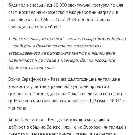
будител, изнесъл над 10 000 спектакъла, гостувал по цял
свят, носител на множество международни награди, в
това число и на САБ – „Икар“ 2019, с дългогодишна
преподавателска дейност.
С почетен знак „Златен век“ – печат на Цар Симеон Велики
– сребърен и Грамота за принос в развитието и
утвърждаването на българската култура и национална
идентичност и по повод 1 ноември, Ден на народните
будители, са отличени:
Бойка Серафимова – Развива дългогодишна читалищна
дейност и участие в различни културни проекти в
гр.Монтана. Председател на Областен читалищен съвет –
гр. Монтана и читалищен секретар на НЧ „Разум – 1883“ гр.
Монтана.
Анна Парапунова – Има дългогодишна читалищна
дейност в община Банско. Член е на Върховен читалищен
съвет към Съюза на народните читалища. Секретар и