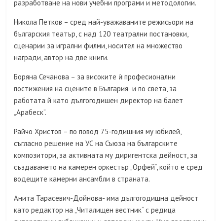
разработване на нови учебни програми и методологии.
Никола Петков – сред най-уважаваните режисьори на
българския театър, с над 120 театрални постановки,
сценарии за игрални филми, носител на множество
награди, автор на две книги.
Боряна Сечанова – за високите ѝ професионални
постижения на сцените в България и по света, за
работата й като дългогодишен директор на балет
„Арабеск“.
Райчо Христов – по повод 75-годишния му юбилей,
съгласно решение на УС на Съюза на българските
композитори, за активната му диригентска дейност, за
създаването на камерен оркестър „Орфей“, който е сред
водещите камерни ансамбли в страната.
Анита Тарасевич-Дойнова- има дългогодишна дейност
като редактор на „Читалищен вестник“ с редица