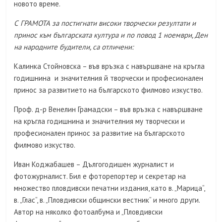
новото време.
С ГРАМОТА за постигнати високи творчески резултати и
принос към българската култура и по повод 1 ноември, Ден
на народните будители, са отличени:
Калинка Стойновска – във връзка с навършване на кръгла
годишнина и значителния й творчески и професионален
принос за развитието на българското филмово изкуство.
Проф. д-р Венелин Грамадски – във връзка с навършване
на кръгла годишнина и значителния му творчески и
професионален принос за развитие на българското
филмово изкуство.
Иван Коджабашев – Дългогодишен журналист и
фотожурналист. Бил е фоторепортер и секретар на
множество пловдивски печатни издания, като в. „Марица“,
в. „Глас“, в. „Пловдивски общински вестник“ и много други.
Автор на няколко фотоалбума и „Пловдивски