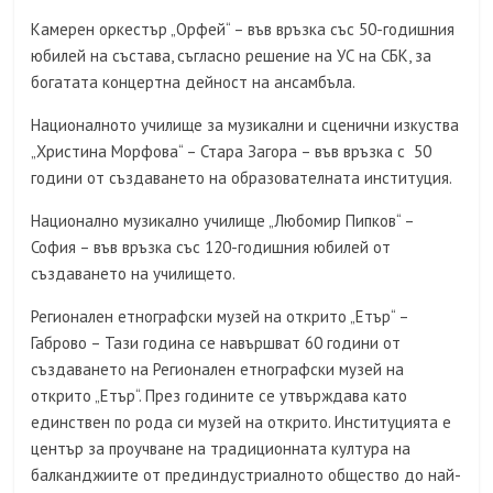
Камерен оркестър „Орфей“ – във връзка със 50-годишния
юбилей на състава, съгласно решение на УС на СБК, за
богатата концертна дейност на ансамбъла.
Националното училище за музикални и сценични изкуства
„Христина Морфова“ – Стара Загора – във връзка с 50
години от създаването на образователната институция.
Национално музикално училище „Любомир Пипков“ –
София – във връзка със 120-годишния юбилей от
създаването на училището.
Регионален етнографски музей на открито „Етър“ –
Габрово – Тази година се навършват 60 години от
създаването на Регионален етнографски музей на
открито „Етър“. През годините се утвърждава като
единствен по рода си музей на открито. Институцията е
център за проучване на традиционната култура на
балканджиите от прединдустриалното общество до най-