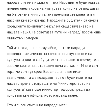
народът, че има нужда от тях? Народните будители са
именно онези хора на културата, които не се поддават
на битовизма, чиито талант пречупва светлината и я
насочва към всички нас. Народните будители са онези
хора, които придават смисъл на съществуването на
нашата нация. Те осветяват пътя ни напред“, посочи още
министър Тодоров.
Той изтъкна, че не е случайно, че тези награди
посвещаваме именно на хората на изкуството и на
културата, които са будителите на нашето време; тези,
заради които нашата нация няма да заспи. „Много съм
горд, че съм тук сред Вас днес, и че ще имам
възможността да поздравя част от будителите на
нашето време с наградите на Министерството на
културата“, каза още министър Тодоров, преди да
пристъпи към официалното награждаване.
Ето и пълен списък на наградените: