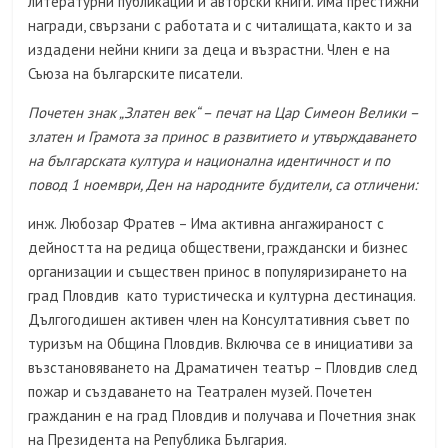
литературни публикации и авторски книги. Има престижни
награди, свързани с работата и с читалищата, както и за
издадени нейни книги за деца и възрастни. Член е на
Съюза на българските писатели.
Почетен знак „Златен век“ – печат на Цар Симеон Велики –
златен и Грамота за принос в развитието и утвърждаването
на българската култура и национална идентичност и по
повод 1 ноември, Ден на народните будители, са отличени:
инж. Любозар Фратев – Има активна ангажираност с
дейността на редица обществени, граждански и бизнес
организации и съществен принос в популяризирането на
град Пловдив като туристическа и културна дестинация.
Дългогодишен активен член на Консултативния съвет по
туризъм на Община Пловдив. Включва се в инициативи за
възстановяването на Драматичен театър – Пловдив след
пожар и създаването на Театрален музей. Почетен
гражданин е на град Пловдив и получава и Почетния знак
на Президента на Република България.