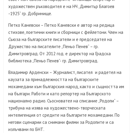
художествен ръководител е на НЧ „Димитър Благоев
-1925“ гр. Добринище.
Петко Каневски – Петко Каневски е автор на редица
стихове, поетични книги и сборници с фейлетони. Член на
Съюза на българските писатели и е председател на
Дружество на писателите „Пеньо Пенев“ – гр.
Димитровград. От 2012 год. е директор на Градска
библиотека „Пеньо Пенев”- гр. Димитровград.
Владимир Арденски – Журналист, писател и радетел на
каузата за принадлежността на българските
мохамедани към българския народ, както и същността им
на българи. Работи и като репортер на Българското
национално радио. Съосновател на списание „Родопи“ –
трибуна на изява на художествено-творческата
интелигенция от средите на българите мохамедани. По
негови сценарии са снимани филми за Родопите и са
излъчвани по БНТ.