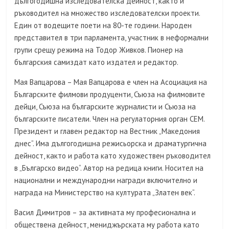
дългогодишна изследователска дейност, както и
ръководител на множество изследователски проекти.
Един от водещите поети на 80-те години. Народен
представител в три парламента, участник в неформални
групи срещу режима на Тодор Живков. Пионер на
българския самиздат като издател и редактор.
Мая Вапцарова – Мая Вапцарова е член на Асоциация на
Българските филмови продуценти, Съюза на филмовите
дейци, Съюза на българските журналисти и Съюза на
българските писатели. Член на регулаторния орган СЕМ.
Президент и главен редактор на Вестник „Македония
днес“. Има дългогодишна режисьорска и драматургична
дейност, както и работа като художествен ръководител
в „Българско видео“. Автор на редица книги. Носител на
национални и международни награди включително и
награда на Министерство на културата „Златен век“.
Васил Димитров – за активната му професионална и
обществена дейност, мениджърската му работа като