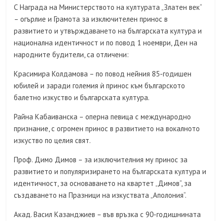
С Награда на Министерството на културата „Златен век“
– огърлие и Грамота за изключителен принос в
развитието и утвърждаването на българската култура и
национална идентичност и по повод 1 ноември, Ден на
народните будители, са отличени:
Красимира Колдамова – по повод нейния 85-годишен
юбилей и заради големия ѝ принос към българското
балетно изкуство и българската култура.
Райна Кабаиванска – оперна певица с международно
признание, с огромен принос в развитието на вокалното
изкуство по целия свят.
Проф. Димо Димов – за изключителния му принос за
развитието и популяризирането на българската култура и
идентичност, за основаването на квартет „Димов“, за
създаването на Празници на изкуствата „Аполония“.
Акад. Васил Казанджиев – във връзка с 90-годишнината