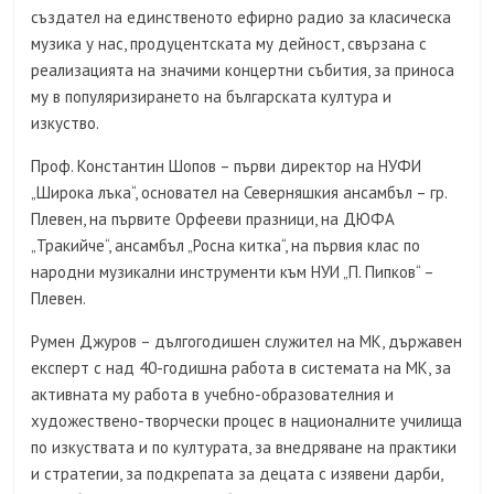
създател на единственото ефирно радио за класическа
музика у нас, продуцентската му дейност, свързана с
реализацията на значими концертни събития, за приноса
му в популяризирането на българската култура и
изкуство.
Проф. Константин Шопов – първи директор на НУФИ
„Широка лъка“, основател на Северняшкия ансамбъл – гр.
Плевен, на първите Орфееви празници, на ДЮФА
„Тракийче“, ансамбъл „Росна китка“, на първия клас по
народни музикални инструменти към НУИ „П. Пипков“ –
Плевен.
Румен Джуров – дългогодишен служител на МК, държавен
експерт с над 40-годишна работа в системата на МК, за
активната му работа в учебно-образователния и
художествено-творчески процес в националните училища
по изкуствата и по културата, за внедряване на практики
и стратегии, за подкрепата за децата с изявени дарби,