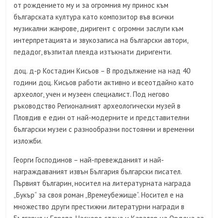
от рождението му и за огромния му принос към
българската култура като композитор във всички
музикални жанрове, диригент с огромни заслуги към
интерпретацията и звукозаписа на български автори,
педадог, възпитал плеяда изтъкнати диригенти.
доц. д-р Костадин Кисьов – В продължение на над 40
години доц. Кисьов работи активно и всеотдайно като
археолог, учен и музеен специалист. Под негово
ръководство Регионалният археологически музей в
Пловдив е един от най-модерните и представителни
български музеи с разнообразни постоянни и временни
изложби.
Георги Господинов – най-превежданият и най-
награждаваният извън България български писател.
Първият българин, носител на литературната награда
„Букър“ за своя роман „Времеубежище“. Носител е на
множество други престижни литературни награди в