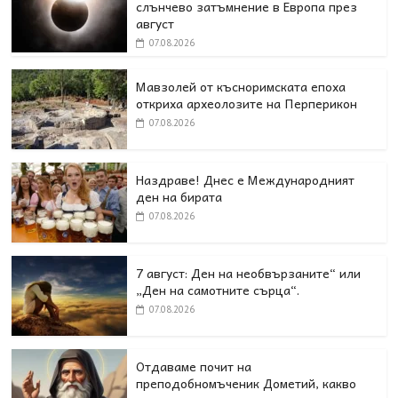
слънчево затъмнение в Европа през
август
07.08.2026
Мавзолей от късноримската епоха
откриха археолозите на Перперикон
07.08.2026
Наздраве! Днес е Международният
ден на бирата
07.08.2026
7 август: Ден на необвързаните“ или
„Ден на самотните сърца“.
07.08.2026
Отдаваме почит на
преподобномъченик Дометий, какво