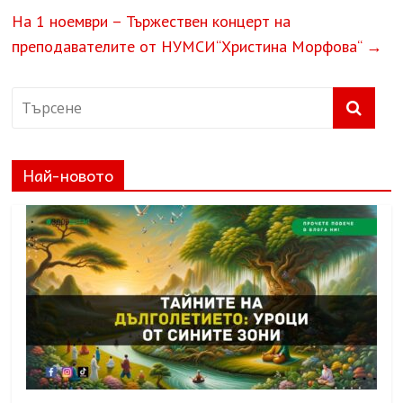
На 1 ноември – Тържествен концерт на
преподавателите от НУМСИ“Христина Морфова“
→
Най-новото