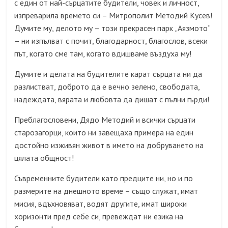
с един от най-сърцатите будители, човек и личност,
изпреварила времето си – Митрополит Методий Кусев!
Думите му, делото му – този прекрасен парк „Аязмото“
– ни изпълват с почит, благодарност, благослов, всеки
път, когато сме там, когато вдишваме въздуха му!
Думите и делата на будителите карат сърцата ни да
разлистват, доброто да е вечно зелено, свободата,
надеждата, вярата и любовта да дишат с пълни гърди!
Преблагословени, Дядо Методий и всички сърцати
старозагорци, които ни завещаха примера на един
достойно изживян живот в името на добруването на
цялата общност!
Съвременните будители като предците ни, но и по
размерите на днешното време – също служат, имат
мисия, вдъхновяват, водят другите, имат широки
хоризонти пред себе си, превеждат ни езика на