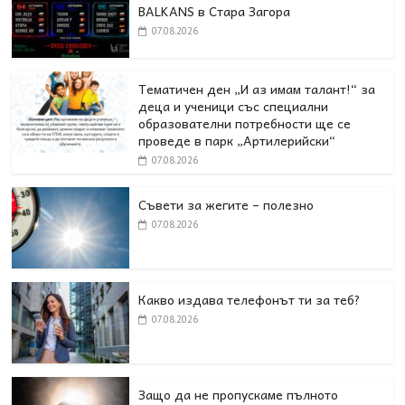
BALKANS в Стара Загора
07.08.2026
Тематичен ден „И аз имам талант!“ за
деца и ученици със специални
образователни потребности ще се
проведе в парк „Артилерийски“
07.08.2026
Съвети за жегите – полезно
07.08.2026
Какво издава телефонът ти за теб?
07.08.2026
Защо да не пропускаме пълното