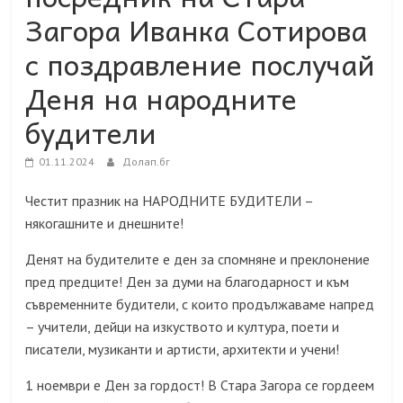
Загора Иванка Сотирова
с поздравление послучай
Деня на народните
будители
01.11.2024
Долап.бг
Честит празник на НАРОДНИТЕ БУДИТЕЛИ –
някогашните и днешните!
Денят на будителите е ден за спомняне и преклонение
пред предците! Ден за думи на благодарност и към
съвременните будители, с които продължаваме напред
– учители, дейци на изкуството и култура, поети и
писатели, музиканти и артисти, архитекти и учени!
1 ноември е Ден за гордост! В Стара Загора се гордеем