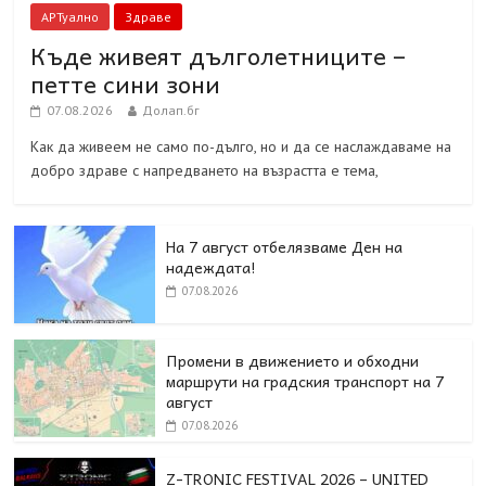
АРТуално
Здраве
Къде живеят дълголетниците –
петте сини зони
07.08.2026
Долап.бг
Как да живеем не само по-дълго, но и да се наслаждаваме на
добро здраве с напредването на възрастта е тема,
На 7 август отбелязваме Ден на
надеждата!
07.08.2026
Промени в движението и обходни
маршрути на градския транспорт на 7
август
07.08.2026
Z-TRONIC FESTIVAL 2026 – UNITED