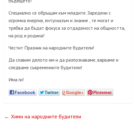
бъдещето!
Специално се обръщам към младите. Заредени с
огромна енергия, ентусиазъм и знание , те могат и
трябва да бъдат фокуса за отдаденост на общността,
на род и родина!
Честит Празник на народните будители!
Да славим делото им и да разпознаваме, вярваме и
следваме съвременните будители!
Има ги!
Facebook
Twitter
Google+
Pinterest
←
Химн на народните будители