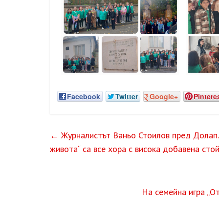
Facebook
Twitter
Google+
Pintere
←
Журналистът Ваньо Стоилов пред Долап.б
живота“ са все хора с висока добавена сто
На семейна игра „О