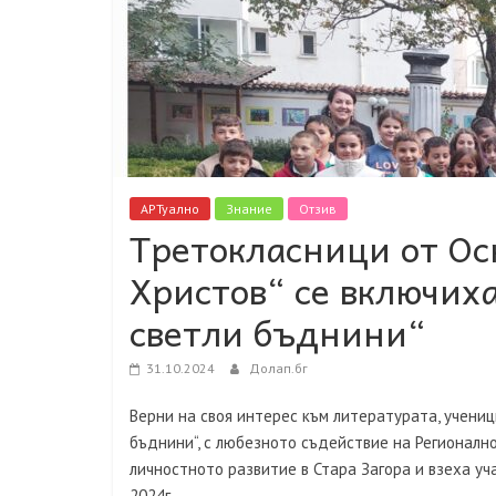
АРТуално
Знание
Отзив
Третокласници от О
Христов“ се включих
светли бъднини“
31.10.2024
Долап.бг
Верни на своя интерес към литературата, ученици
бъднини“, с любезното съдействие на Регионалн
личностното развитие в Стара Загора и взеха уч
2024г. Пътешествениците посе