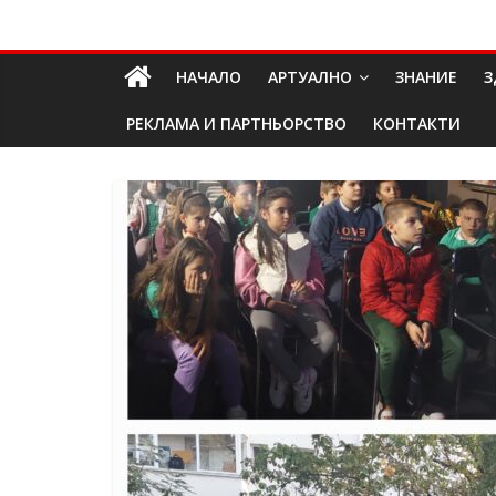
Skip
Долап
to
content
НАЧАЛО
АРТУАЛНО
ЗНАНИЕ
З
БГ
РЕКЛАМА И ПАРТНЬОРСТВО
КОНТАКТИ
култура|
изкуство|
пътешествия|
мода|
събития|
кухня|
реклама|
минало|