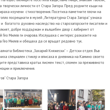
а творчески личности от Стара Загора. Пред родните къщи на
тираха изучени стихотворения. Посетиха паметните плочи на
топло посрещнати в музей „Литературна Стара Загора“ узнаха
 и богатото духовно наследство на старозагорските писатели и
малкият, добре поддържан и вълшебен двор с лабиринт от
й Гео Милев ги очарова. Изслушаха с интерес разказите на
 Гео Милев и обещаха да се връщат редовно тук.
алната библиотека „Захарий Княжески“ – Детски отдел. Във
чиха специален стикер и вписаха в дневника на Камино своето
ците представиха кратък писмен текст, спомен за преживяното
моции и приключения.
ов“ Стара Загора