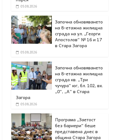
05.08.2026
Започна обновяването
на 8-етажна жилищна
сграда на ул. „Георги
Апостолов“ № 16 и 17
в Стара Загора
05.08.2026
Започна обновяването
на 8-етажна жилищна
сграда кв. „Три
чучура“ юг, бл. 102, вх.
„0“, „А“ в Стара
Загора
05.08.2026
Програма „Заетост
без бариери“ беше
представена днес в
oбщина Стара Загора