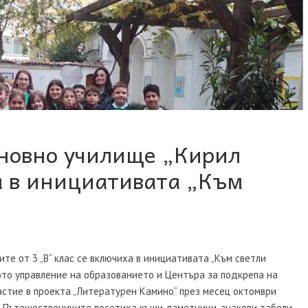
сновно училище „Кирил
а в инициативата „Към
те от 3 „В“ клас се включиха в инициативата „Към светли
ото управление на образованието и Центъра за подкрепа на
астие в проекта „Литературен Камино“ през месец октомври
тиха къщи, паметници, знакови табели,