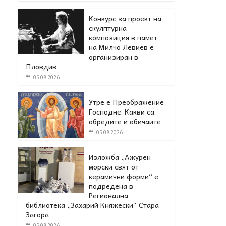
Конкурс за проект на
скулптурна
композиция в памет
на Милчо Левиев е
организиран в
Пловдив
05.08.2026
Утре е Преображение
Господне. Какви са
обредите и обичаите
05.08.2026
Изложба „Ажурен
морски свят от
керамични форми“ е
подредена в
Регионална
библиотека „Захарий Княжески“ Стара
Загора
05.08.2026