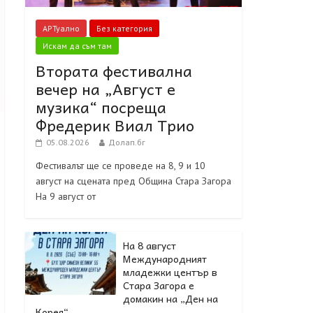
АРТуално
Без категория
Искам да съм там
Втората фестивална
вечер на „Август е
музика“ посреща
Фредерик Виал Трио
05.08.2026
Долап.бг
Фестивалът ще се проведе на 8, 9 и 10
август на сцената пред Община Стара Загора
На 9 август от
На 8 август
Международният
младежки център в
Стара Загора е
домакин на „Ден на
Корея“