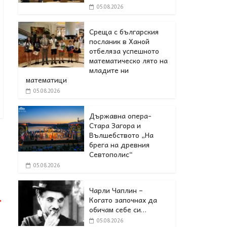
05.08.2026
Среща с българския
посланик в Ханой
отбеляза успешното
математическо лято на
младите ни
математици
05.08.2026
Държавна опера-
Стара Загора и
Вълшебството „На
брега на древния
Севтополис“
05.08.2026
Чарли Чаплин –
→
Когато започнах да
обичам себе си…
05.08.2026