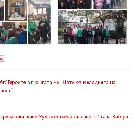
st
г:“Героите от книгата ми „Ноти от мелодията на
йност“
ткриватели“ кани Художествена галерия – Стара Загора