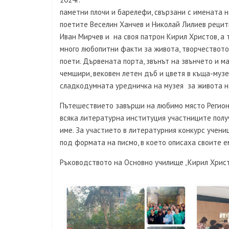
паметни плочи и барелефи, свързани с имената н
поетите Веселин Ханчев и Николай Лилиев реци
Иван Мирчев и на своя патрон Кирил Христов, а 
много любопитни факти за живота, творчеството
поети. Дървената порта, звънът на звънчето и 
чeмшири, вековен летен дъб и цветя в къща-музе
сладкодумната уредничка на музея за живота на
Пътешествието завърши на любимо място Регион
всяка литературна институция участниците полу
име. За участието в литературния конкурс учени
под формата на писмо, в което описаха своите е
Ръководството на Основно училище „Кирил Христ