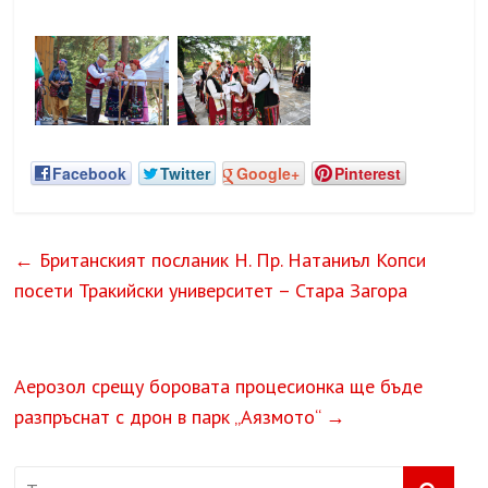
Facebook
Twitter
Google+
Pinterest
←
Британският посланик Н. Пр. Натаниъл Копси
посети Тракийски университет – Стара Загора
Аерозол срещу боровата процесионка ще бъде
разпръснат с дрон в парк „Аязмото“
→