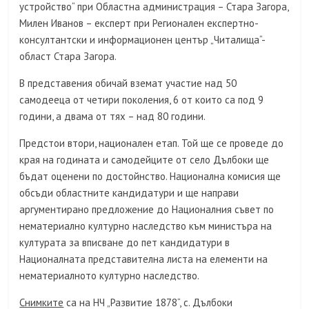
устройство“ при Областна администрация – Стара Загора,
Милен Иванов – експерт при Регионален експертно-
консултантски и информационен център „Читалища“-
област Стара Загора.
В представения обичай вземат участие над 50
самодееца от четири поколения, 6 от които са под 9
години, а двама от тях – над 80 години.
Предстои втори, национален етап. Той ще се проведе до
края на годината и самодейците от село Дълбоки ще
бъдат оценени по достойнство. Национална комисия ще
обсъди областните кандидатури и ще направи
аргументирано предложение до Националния съвет по
нематериално културно наследство към министъра на
културата за вписване до пет кандидатури в
Националната представителна листа на елементи на
нематериалното културно наследство.
Снимките
са на НЧ „Развитие 1878“, с. Дълбоки