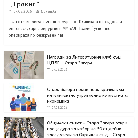
„Тракия“
07.08.2026
Долап.бг
Екип от четирима съдови хирурзи от Клиниката по съдова и
ендоваскуларна хирургия в УМБАЛ „Тракия“ успешно
оперираха по безкръвен път
Награди за Литературния клуб към
ЦПЛР – Стара Загора
07.08.2026
Стара Загора прави нова крачка към
интелигентно управление на местната
икономика
07.08.2026
Общински съвет – Стара Загора откри
процедура за избор на 50 съдебни
заседатели за Окръжен съд – Стара