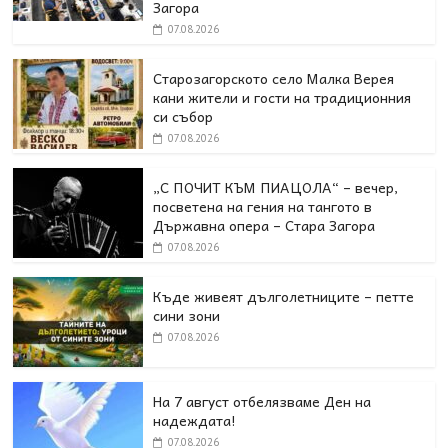
Загора
07.08.2026
Старозагорското село Малка Верея
кани жители и гости на традиционния
си събор
07.08.2026
„С ПОЧИТ КЪМ ПИАЦОЛА“ – вечер,
посветена на гения на тангото в
Държавна опера – Стара Загора
07.08.2026
Къде живеят дълголетниците – петте
сини зони
07.08.2026
На 7 август отбелязваме Ден на
надеждата!
07.08.2026