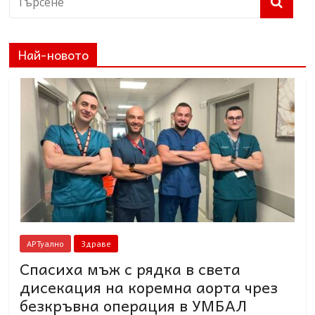
Най-новото
АРТуално
Здраве
Спасиха мъж с рядка в света
дисекация на коремна аорта чрез
безкръвна операция в УМБАЛ