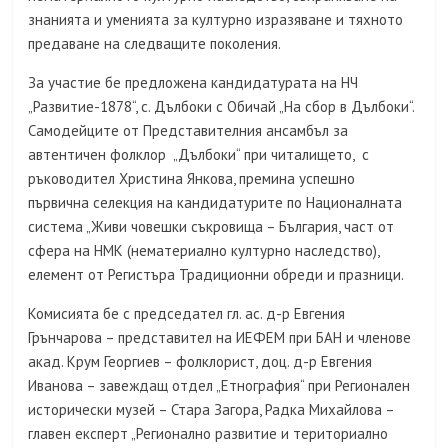
знанията и уменията за културно изразяване и тяхното
предаване на следващите поколения.
За участие бе предложена кандидатурата на НЧ
„Развитие-1878“, с. Дълбоки с Обичай „На сбор в Дълбоки“.
Самодейците от Представителния ансамбъл за
автентичен фолклор „Дълбоки“ при читалището, с
ръководител Христина Янкова, премина успешно
първична селекция на кандидатурите по Националната
система „Живи човешки съкровища – България, част от
сфера на НМК (нематериално културно наследство),
елемент от Регистъра Традиционни обреди и празници.
Комисията бе с председател гл. ас. д-р Евгения
Грънчарова – представител на ИЕФЕМ при БАН и членове
акад. Крум Георгиев – фолклорист, доц. д-р Евгения
Иванова – завеждащ отдел „Етнография“ при Регионален
исторически музей – Стара Загора, Радка Михайлова –
главен експерт „Регионално развитие и териториално