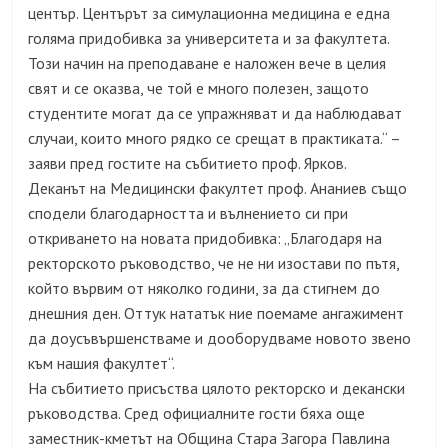
център. Центърът за симулационна медицина е една
голяма придобивка за университета и за факултета.
Този начин на преподаване е наложен вече в целия
свят и се оказва, че той е много полезен, защото
студентите могат да се упражняват и да наблюдават
случаи, които много рядко се срещат в практиката.“ –
заяви пред гостите на събитието проф. Ярков.
Деканът на Медицински факултет проф. Ананиев също
сподели благодарността и вълнението си при
откриването на новата придобивка: „Благодаря на
ректорското ръководство, че не ни изостави по пътя,
който вървим от няколко години, за да стигнем до
днешния ден. Оттук нататък ние поемаме ангажимент
да доусъвършенстваме и дооборудваме новото звено
към нашия факултет“.
На събитието присъства цялото ректорско и декански
ръководства. Сред официалните гости бяха още
заместник-кметът на Община Стара Загора Павлина