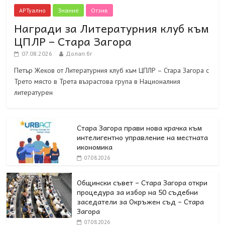
АРТуално
Знание
Отзив
Награди за Литературния клуб към
ЦПЛР – Стара Загора
07.08.2026
Долап.бг
Петър Жеков от Литературния клуб към ЦПЛР – Стара Загора с
Трето място в Трета възрастова група в Националния
литературен
Стара Загора прави нова крачка към
интелигентно управление на местната
икономика
07.08.2026
Общински съвет – Стара Загора откри
процедура за избор на 50 съдебни
заседатели за Окръжен съд – Стара
Загора
07.08.2026