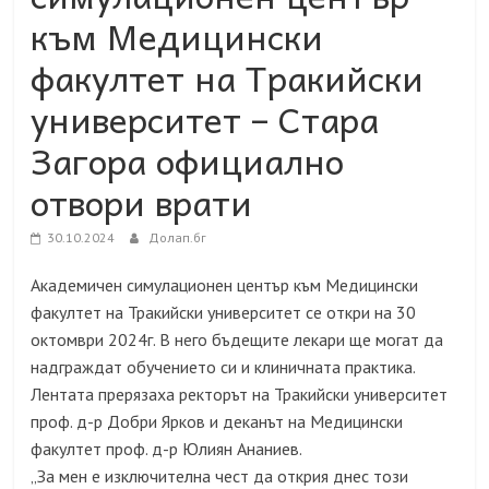
към Медицински
факултет на Тракийски
университет – Стара
Загора официално
отвори врати
30.10.2024
Долап.бг
Академичен симулационен център към Медицински
факултет на Тракийски университет се откри на 30
октомври 2024г. В него бъдещите лекари ще могат да
надграждат обучението си и клиничната практика.
Лентата прерязаха ректорът на Тракийски университет
проф. д-р Добри Ярков и деканът на Медицински
факултет проф. д-р Юлиян Ананиев.
„За мен е изключителна чест да открия днес този