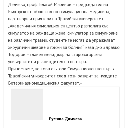
Делчева, проф. Благой Маринов – председател на
Българското общество по симулационна медицина,
партньори и приятели на Тракийски университет.
„Академичния симолационен център разполага със
симулатор на раждаща жена, симулатор за симулиране
на различни травми, студентите могат да упражняват
хирургични шевове и грижи за болния“, каза д-р Здравко
Тодоров – главен мениджър на старозагорския
университет и ръководител на центъра.
Припомняме, че това е втори Симулационен център в
Тракийскии университет след този разкрит за нуждите
Ветеринарномедицинския факултет.–
Румяна Димчева