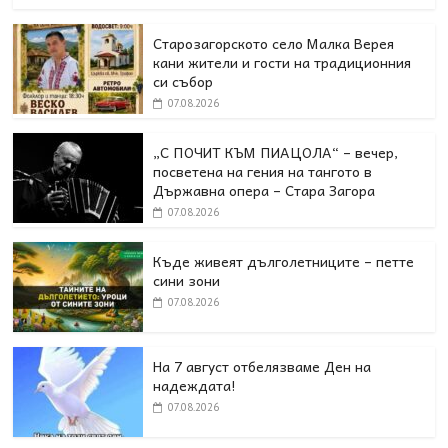
Старозагорското село Малка Верея
кани жители и гости на традиционния
си събор
07.08.2026
„С ПОЧИТ КЪМ ПИАЦОЛА“ – вечер,
посветена на гения на тангото в
Държавна опера – Стара Загора
07.08.2026
Къде живеят дълголетниците – петте
сини зони
07.08.2026
На 7 август отбелязваме Ден на
надеждата!
07.08.2026