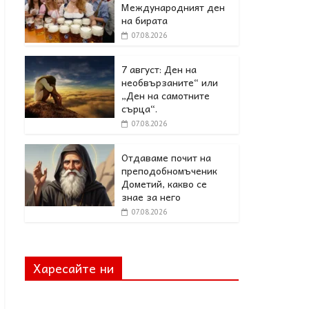
Международният ден
на бирата
07.08.2026
7 август: Ден на
необвързаните“ или
„Ден на самотните
сърца“.
07.08.2026
Отдаваме почит на
преподобномъченик
Дометий, какво се
знае за него
07.08.2026
Харесайте ни