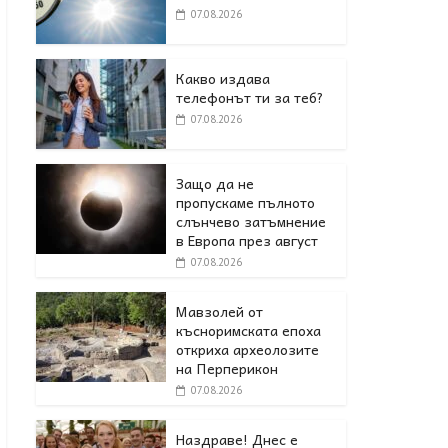
07.08.2026
Какво издава
телефонът ти за теб?
07.08.2026
Защо да не
пропускаме пълното
слънчево затъмнение
в Европа през август
07.08.2026
Мавзолей от
късноримската епоха
откриха археолозите
на Перперикон
07.08.2026
Наздраве! Днес е