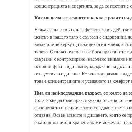
концентрацията и енергията, за да се постигне
Как ни помагат асаните и каква е ролята на
Всяка асана е свързана с физическо въздействие
център в нашето тяло е свързан с ендокринна ж
въздействие върху щитовидната ни жлеза, а тя 
тялото. Основен елемент от йога практиките е 
свързани с контролирано, насочено внимание в
основни фази – вдишване, задържане на дъха и 
осъществява с дишане. Когато задържаме в даде
това е концентрацията и усещането за комфорт 
Има ли най-подходяща възраст, от която да з
Йога може да бъде практикувана от деца, от бр
физическото и психическото си здраве, няма зна
отдавна. Освен асаните и дишането, които се пр
е като дишането и храненето. Не можем да прак