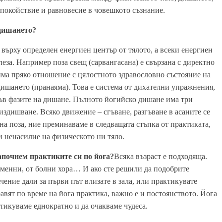
 спокойствие и равновесие в човешкото съзнание.
 дишането?
 върху определен енергиен център от тялото, а всеки енергиен
леза. Например поза свещ (сарвангасана) е свързана с директно
има пряко отношение с цялостното здравословно състояние на
дишането (пранаяма). Това е система от дихателни упражнения,
ъв фазите на дишане. Пълното йогийско дишане има три
издишване. Всяко движение – сгъване, разгъване в асаните се
на поза, ние преминаваме в следващата стъпка от практиката,
и ненасилие на физическото ни тяло.
апочнем практиките си по йога?
Всяка възраст е подходяща.
еменни, от болни хора… И ако сте решили да подобрите
чение дали за първи път влизате в зала, или практикувате
авят по време на йога практика, важно е и постоянството. Йога
тикуваме еднократно и да очакваме чудеса.