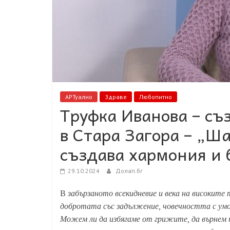
АРТуално
Здраве
Любопитно
Труфка Иванова – съ
в Стара Загора – „Ш
създава хармония и б
29.10.2024
Долап.бг
В
забързаното всекидневие и века на високите 
добротата със задължение, човечността с умо
Можем ли да избягаме от грижите, да върнем 