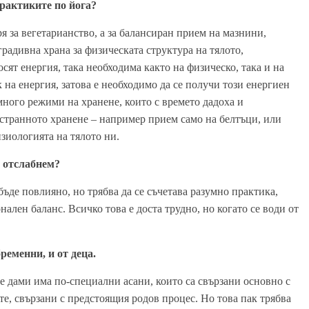
рактиките по йога?
 за вегетарианство, а за балансиран прием на мазнини,
градивна храна за физическата структура на тялото,
осят енергия, така необходима както на физическо, така и на
на енергия, затова е необходимо да се получи този енергиен
ного режими на хранене, които с времето дадоха и
остранното хранене – например прием само на белтъци, или
изиологията на тялото ни.
а отслабнем?
бъде повлияно, но трябва да се съчетава разумно практика,
ален баланс. Всичко това е доста трудно, но когато се води от
ременни, и от деца.
е дами има по-специални асани, които са свързани основно с
те, свързани с предстоящия родов процес. Но това пак трябва