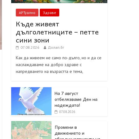
АРТуално
Здраве
Къде живеят
дълголетниците – петте
сини зони
07.08.2026
Долап.бг
Как да живеем не само по-дълго, но и да се
наслаждаваме на добро здраве с
напредването на възрастта е тема,
На 7 август
отбелязваме Ден на
надеждата!
07.08.2026
Промени в
движението и
обходни маршрути на