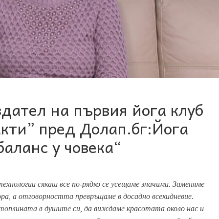
здател на първия йога клуб
акти” пред Долап.бг:Йога
аланс у човека“
технологии сякаш все по-рядко се усещаме значими. Заменяме
ра, а отговорността превръщаме в досадно всекидневие.
топлината в душите си, да виждаме красотата около нас и