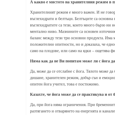
А какво е мястото на хранителния режим в п
Хранителният режим е много важен. И не говоря
въглехидрати и белтъци. Белтъците са основна 
въглехидратите са тези, които много бързо ни н
ментално ниво. Мазнините са основен източник 
баланс между тези три основни продукта. Има м
положителни опитности, но и доказаха, че едн
само на плодове, или само на ядки – ощетява ф
Няма как да не Ви попитам може ли с йога д
Да, може да се отслабне с йога.
Т
ялото може да 
дишане, хранителен режим, добър сън и емоцион
опитен йога учител, това е постижимо.
Казахте, че йога може да се практикува и от б
Да, при йога няма ограничения. При бременнит
разтягането и отварянето на енергията и канали