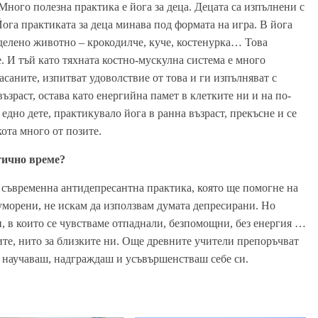
Много полезна практика е йога за деца. Децата са изпълнени с
Йога практиката за деца минава под формата на игра. В йога
еделено животно – крокодилче, куче, костенурка… Това
е. И тъй като тяхната костно-мускулна система е много
 асаните, изпитват удоволствие от това и ги изпълняват с
възраст, остава като енергийна памет в клетките ни и на по-
 едно дете, практикувало йога в ранна възраст, прекъсне и се
кота много от позите.
гично време?
 съвременна антидепресантна практика, която ще помогне на
уморени, не искам да използвам думата депресирани. Но
, в които се чувстваме отпаднали, безпомощни, без енергия …
мите, нито за близките ни. Още древните учители препоръчват
научаваш, надграждаш и усъвършенстваш себе си.