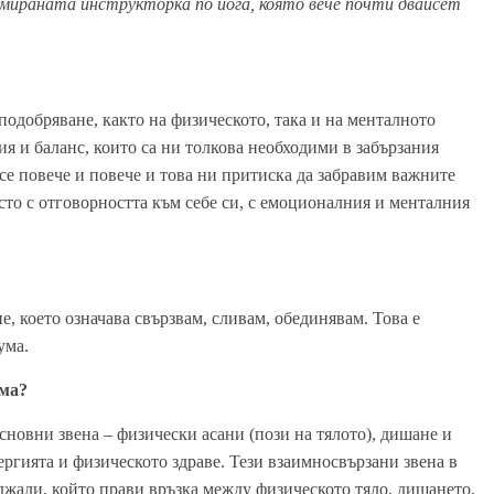
ломираната инструкторка по йога, която вече почти двайсет
подобряване, както на физическото, така и на менталното
ия и баланс, които са ни толкова необходими в забързания
се повече и повече и това ни притиска да забравим важните
ясто с отговорността към себе си, с емоционалния и менталния
, което означава свързвам, сливам, обединявам. Това е
ума.
ема?
основни звена – физически асани (пози на тялото), дишане и
ергията и физическото здраве. Тези взаимносвързани звена в
джали, който прави връзка между физическото тяло, дишането,