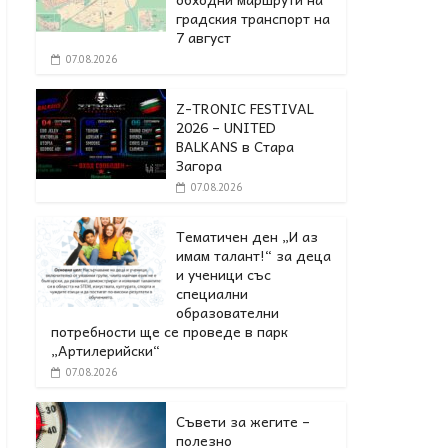
градския транспорт на
7 август
07.08.2026
Z-TRONIC FESTIVAL
2026 – UNITED
BALKANS в Стара
Загора
07.08.2026
Тематичен ден „И аз
имам талант!“ за деца
и ученици със
специални
образователни
потребности ще се проведе в парк
„Артилерийски“
07.08.2026
Съвети за жегите –
полезно