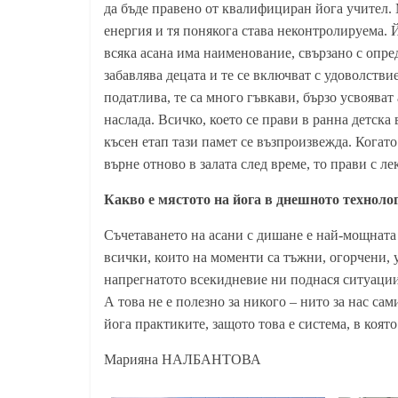
да бъде правено от квалифициран йога учител. 
енергия и тя понякога става неконтролируема. 
всяка асана има наименование, свързано с опр
забавлява децата и те се включват с удоволстви
податлива, те са много гъвкави, бързо усвояват
наслада. Всичко, което се прави в ранна детска 
късен етап тази памет се възпроизвежда. Когато
върне отново в залата след време, то прави с ле
Какво е мястото на йога в днешното техноло
Съчетаването на асани с дишане е най-мощната
всички, които на моменти са тъжни, огорчени, 
напрегнатото всекидневие ни поднася ситуации
А това не е полезно за никого – нито за нас са
йога практиките, защото това е система, в коят
о
Марияна НАЛБАНТОВА