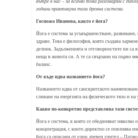
вътре в нас – за всичко това разговарям с дип
години практикува тази древна система.
Госпожо Иванова, както е йога?
Йога е система за усъвършенстване, развиване, 
здраве. Това е философия, която създава хармон
делник. Задълженията и отговорностите ни са в
неща в живота си. А те са свързани на първо м
баланс.
От къде идва название
то
йога?
Названието идва от санскритското наименование
сливане на енергията на физическото тяло и на 
Какво по-конкретно представлява тази сист
Йога е система, в която се обединяват няколко 
концентрация, с които директно се повлиява ен
йога са описани от един древен учител – Патан