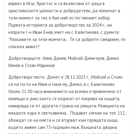
вярват в Исус Христос и са възпитани от деца в
християнските ценности и добродетели, да помогнат в
този момент за тях е бил най-естественият избор.
Първата историята за добротворство за 2024 г., ни
изпрати г-н Иван Енев, кмет на с. Калитиново, с думите:
“Разкажете за тези момчета… Те са добрите самаряни, те
спасиха живот!”
Добротворците: Илия Динев, Мойсей Димитров, Динко
Илиев и Стоян Маринов
Добротворството: Денят е 28.12.2023 г., Мойсей и Стоян
са на гости на Илия и сина му, Динко, в с. Калитиново.
Около 21:30 часа вниманието на всички е привлечено от
пламъци и дим, които се издигат от покрива на къщата,
намираща се от другата страна на улицата. Реакцията на
младите хора е светкавична… Подават сигнал на тел. 112,
обаждат се на кмета и се втурват към горящата къща,
където живее сам 73-годишен мъж. Външната дворна