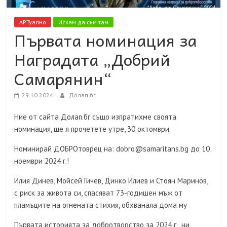
АРТуално
Искам да съм там
Първата номинация за
Наградата „Добрий
Самарянин“
29.10.2024
Долап.бг
Ние от сайта Долап.бг също изпратихме своята
номинация, ще я прочетете утре, 30 октомври.
Номинирай ДОБРОтоврец на: dobro@samaritans.bg до 10
ноември 2024 г.!
Илия Динев, Мойсей Гичев, Динко Илиев и Стоян Маринов,
с риск за живота си, спасяват 73-годишен мъж от
пламъците на огнената стихия, обхванала дома му
Първата историята за добротворство за 2024 г., ни