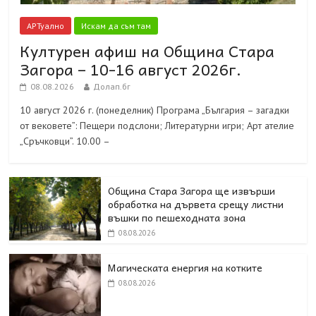
АРТуално
Искам да съм там
Културен афиш на Община Стара
Загора – 10-16 август 2026г.
08.08.2026
Долап.бг
10 август 2026 г. (понеделник) Програма „България – загадки
от вековете”: Пещери подслони; Литературни игри; Арт ателие
„Сръчковци”. 10.00 –
Община Стара Загора ще извърши
обработка на дървета срещу листни
въшки по пешеходната зона
08.08.2026
Магическата енергия на котките
08.08.2026