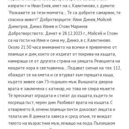
изпрати г-н Иван Енев, кмет на с. Калитиново, с думите:
“Разкажете за тези момчета… Те са добрите самаряни, те
спасиха живот!” Добротворците: Илия Динев, Мойсей
Димитров, Динко Илиев и Стоян Маринов
Добротворството: Денят е 28.12.2023 г., Мойсей и Стоян
са на гости на Илия и сина му, Динко, в с. Калитиново.
Около 21:30 часа вниманието на всички е привлечено от
пламъци и дим, които се издигат от покрива на къщата,
намираща се от другата страна на улицата. Реакцията на
младите хора е светкавична… Подават сигнал на тел. 112,
обаждат се на кмета и се втурват към горящата къща,
където живее сам 73-годишен мъж. Външната дворна
врата е заключена с катинар, но това не спира мъжете.
Те прескачат оградата и стигат до къщата, където ги
посреща гъст, черен дим. Разбиват врата на къщата. С
отварянето й, огнени пламъци почти докосват лицата и
телата им. В димната завеса и сред огъня, те виждат
тялото на възрастния мъж, лежащо на пода. Пълзешком