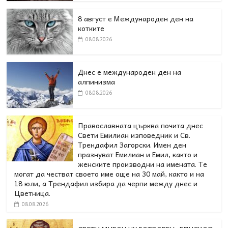
8 август е Международен ден на
котките
08.08.2026
Днес е международен ден на
алпинизма
08.08.2026
Православната църква почита днес
Свети Емилиан изповедник и Св.
Трендафил Загорски. Имен ден
празнуват Емилиан и Емил, както и
женските производни на имената. Те
могат да честват своето име още на 30 май, както и на
18 юли, а Трендафил избира да черпи между днес и
Цветница.
08.08.2026