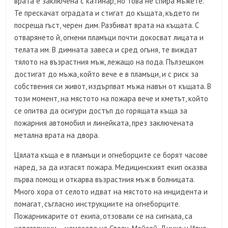
врата е заключена с катинар, но това не спира мъжете.
Те прескачат оградата и стигат до къщата, където ги
посреща гъст, черен дим. Разбиват врата на къщата. С
отварянето й, огнени пламъци почти докосват лицата и
телата им. В димната завеса и сред огъня, те виждат
тялото на възрастния мъж, лежащо на пода. Пълзешком
достигат до мъжа, който вече е в пламъци, и с риск за
собствения си живот, издърпват мъжа навън от къщата. В
този момент, на мястото на пожара вече и кметът, който
се опитва да осигури достъп до горящата къща за
пожарния автомобил и линейката, през заключената
метална врата на двора.
Цялата къща е в пламъци и огнеборците се борят часове
наред, за да изгасят пожара. Медицинският екип оказва
първа помощ и откарва възрастния мъж в болницата.
Много хора от селото идват на мястото на инцидента и
помагат, съгласно инструкциите на огнеборците.
Пожарникарите от екипа, отзовали се на сигнала, са