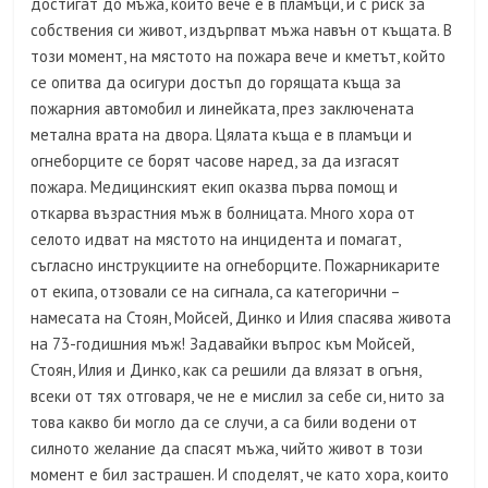
достигат до мъжа, който вече е в пламъци, и с риск за
собствения си живот, издърпват мъжа навън от къщата. В
този момент, на мястото на пожара вече и кметът, който
се опитва да осигури достъп до горящата къща за
пожарния автомобил и линейката, през заключената
метална врата на двора. Цялата къща е в пламъци и
огнеборците се борят часове наред, за да изгасят
пожара. Медицинският екип оказва първа помощ и
откарва възрастния мъж в болницата. Много хора от
селото идват на мястото на инцидента и помагат,
съгласно инструкциите на огнеборците. Пожарникарите
от екипа, отзовали се на сигнала, са категорични –
намесата на Стоян, Мойсей, Динко и Илия спасява живота
на 73-годишния мъж! Задавайки въпрос към Мойсей,
Стоян, Илия и Динко, как са решили да влязат в огъня,
всеки от тях отговаря, че не е мислил за себе си, нито за
това какво би могло да се случи, а са били водени от
силното желание да спасят мъжа, чийто живот в този
момент е бил застрашен. И споделят, че като хора, които