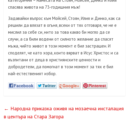
категорични – намесата на Стоян, Мойсей, Динко и Илия
спасява живота на 73-годишния мъж!
Задавайки въпрос към Мойсей, Стоян, Илия и Динко, как са
решили да влязат в огъня, всеки от тях отговаря, че не е
мислил за себе си, нито за това какво би могло да се
случи, а са били водени от силното желание да спасят
мъжа, чийто живот в този момент е бил застрашен. И
споделят, че като хора, които вярват в Исус Христос и са
възпитани от деца в християнските ценности и
добродетели, да помогнат в този момент за тях е бил
най-естественият избор.
Facebook
Twitter
Google+
Pinterest
←
Народна приказка оживя на мозаечна инсталация
в центъра на Стара Загора