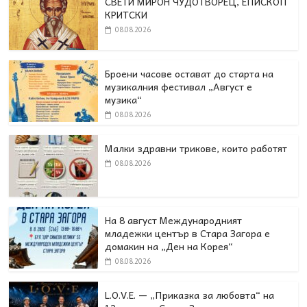
СВЕТИ МИРОН ЧУДОТВОРЕЦ, ЕПИСКОП
КРИТСКИ
08.08.2026
Броени часове остават до старта на
музикалния фестивал „Август е
музика“
08.08.2026
Малки здравни трикове, които работят
08.08.2026
На 8 август Международният
младежки център в Стара Загора е
домакин на „Ден на Корея“
08.08.2026
L.O.V.E. — „Приказка за любовта“ на