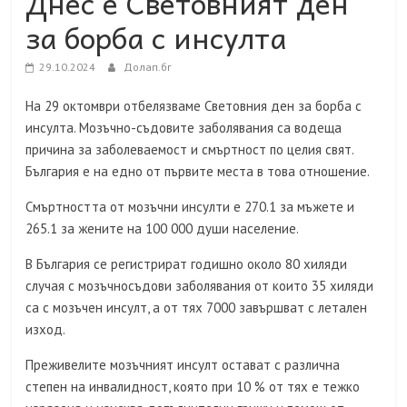
Днес е Световният ден
за борба с инсулта
29.10.2024
Долап.бг
На 29 октомври отбелязваме Световния ден за борба с
инсулта. Мозъчно-съдовите заболявания са водеща
причина за заболеваемост и смъртност по целия свят.
България е на едно от първите места в това отношение.
Смъртността от мозъчни инсулти е 270.1 за мъжете и
265.1 за жените на 100 000 души население.
В България се регистрират годишно около 80 хиляди
случая с мозъчносъдови заболявания от които 35 хиляди
са с мозъчен инсулт, а от тях 7000 завършват с летален
изход.
Преживелите мозъчният инсулт остават с различна
степен на инвалидност, която при 10 % от тях е тежко