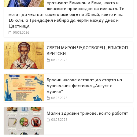
празнуват Емилиан и Емил, както и
женските производни на имената. Те
могат да честват своето име още на 30 май, както и на
18 юли, а Трендафил избира да черпи между днес и
Цветница.
08.08.2026
СВЕТИ МИРОН ЧУДОТВОРЕЦ, ЕПИСКОП
КРИТСКИ
08.08.2026
Броени часове остават до старта на
музикалния фестивал „Август е
музика“
08.08.2026
Малки здравни трикове, които работят
08.08.2026