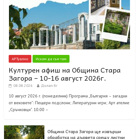
АРТуално
Искам да съм там
Културен афиш на Община Стара
Загора – 10-16 август 2026г.
08.08.2026
Долап.бг
10 август 2026 г. (понеделник) Програма „България – загадки
от вековете”: Пещери подслони; Литературни игри; Арт ателие
„Сръчковци”. 10.00 –
Община Стара Загора ще извърши
обработка на дървета срещу листни