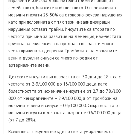
изразена и изисква допълнителни грижи и помощ от
семейството, близките и обществото. От преживелите
мозъчни инсулти 25-50% са с говорно-речеви нарушения,
като при половината от тях тези инвалидизиращи
нарушения остават трайни. Инсултите са втората по
честота причина за развитие на деменция, най-честата
причина за епилепсия в напреднала възраст и много
честа причина за депресия. Тромбозите на мозъчните
вени и дурални синуси са много по-редки от
артериалните лезии.
Детските инсулти във възрастта от 30 дни до 18 г. са с
честота от 2-3/100 000 до 13/100 000 деца, като
болестността от исхемични инсулти е от 2.7 до 7.8./100
000, от хеморагичните – 2.9/100 000, а от тромбози на
мозъчните вени и синуси – 0.6/100 000. Смъртността от
мозъчни инсулти в детската възраст е 0.6/100 000 деца
(от 7 до 28%).
Всеки шест секунди някъде по света умира човек от