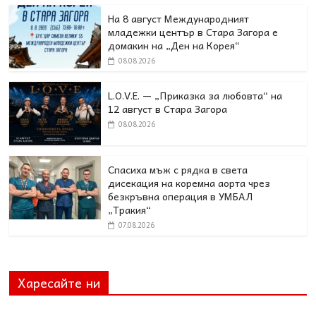
На 8 август Международният
младежки център в Стара Загора е
домакин на „Ден на Корея“
08.08.2026
L.O.V.E. — „Приказка за любовта“ на
12 август в Стара Загора
08.08.2026
Спасиха мъж с рядка в света
дисекация на коремна аорта чрез
безкръвна операция в УМБАЛ
„Тракия“
07.08.2026
Харесайте ни