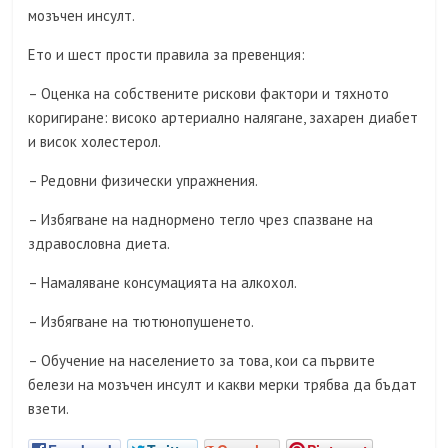
мозъчен инсулт.
Ето и шест прости правила за превенция:
– Оценка на собствените рискови фактори и тяхното
коригиране: високо артериално налягане, захарен диабет
и висок холестерол.
– Редовни физически упражнения.
– Избягване на наднормено тегло чрез спазване на
здравословна диета.
– Намаляване консумацията на алкохол.
– Избягване на тютюнопушенето.
– Обучение на населението за това, кои са първите
белези на мозъчен инсулт и какви мерки трябва да бъдат
взети.