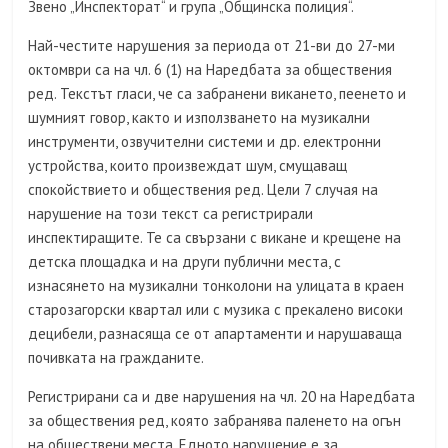
Звено „Инспекторат“ и група „Общинска полиция“.
Най-честите нарушения за периода от 21-ви до 27-ми
октомври са на чл. 6 (1) на Наредбата за обществения
ред. Текстът гласи, че са забранени викането, пеенето и
шумният говор, както и използването на музикални
инструменти, озвучителни системи и др. електронни
устройства, които произвеждат шум, смущаващ
спокойствието и обществения ред. Цели 7 случая на
нарушение на този текст са регистрирали
инспектиращите. Те са свързани с викане и крещене на
детска площадка и на други публични места, с
изнасянето на музикални тонколони на улицата в краен
старозагорски квартал или с музика с прекалено високи
децибели, разнасяща се от апартаменти и нарушаваща
почивката на гражданите.
Регистрирани са и две нарушения на чл. 20 на Наредбата
за обществения ред, която забранява паленето на огън
на обществени места. Едното нарушение е за