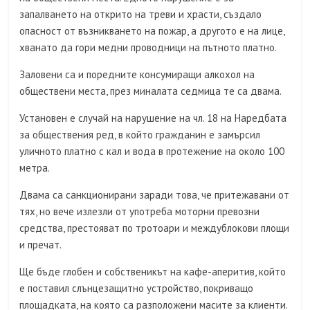
запалването на открито на треви и храсти, създало
опасност от възникването на пожар, а другото е на лице,
хванато да гори медни проводници на пътното платно.
Заловени са и поредните консумиращи алкохол на
обществени места, през миналата седмица те са двама.
Установен е случай на нарушение на чл. 18 на Наредбата
за обществения ред, в който гражданин е замърсил
уличното платно с кал и вода в протежение на около 100
метра.
Двама са санкционирани заради това, че притежавани от
тях, но вече излезли от употреба моторни превозни
средства, престояват по тротоари и междублокови площи
и пречат.
Ще бъде глобен и собственикът на кафе-аперитив, който
е поставил слънцезащитно устройство, покриващо
площадката, на която са разположени масите за клиенти.