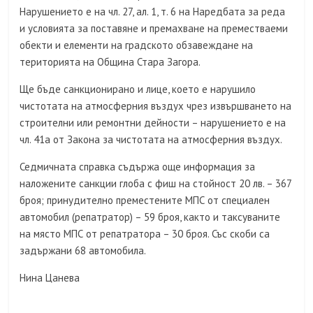
Нарушението е на чл. 27, ал. 1, т. 6 на Наредбата за реда
и условията за поставяне и премахване на преместваеми
обекти и елементи на градското обзавеждане на
територията на Община Стара Загора.
Ще бъде санкционирано и лице, което е нарушило
чистотата на атмосферния въздух чрез извършването на
строителни или ремонтни дейности – нарушението е на
чл. 41а от Закона за чистотата на атмосферния въздух.
Седмичната справка съдържа още информация за
наложените санкции глоба с фиш на стойност 20 лв. – 367
броя; принудително преместените МПС от специален
автомобил (репатратор) – 59 броя, както и таксуваните
на място МПС от репатратора – 30 броя. Със скоби са
задържани 68 автомобила.
Нина Цанева