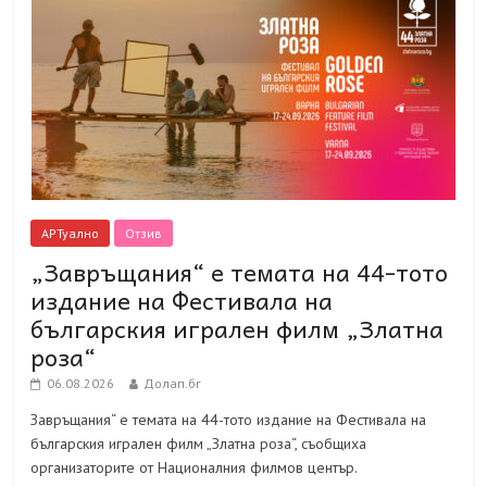
АРТуално
Отзив
„Завръщания“ е темата на 44-тото
издание на Фестивала на
българския игрален филм „Златна
роза“
06.08.2026
Долап.бг
Завръщания“ е темата на 44-тото издание на Фестивала на
българския игрален филм „Златна роза“, съобщиха
организаторите от Националния филмов център.