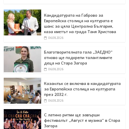
Кандидатурата на Габрово за
Европейска столица на културата е
шанс за цяла Централна България,
каза кметът на града Таня Христова
06.08.2026
Благотворителната гала „ЗАЕДНО“
отново ще подкрепи талантливите
деца на Стара Загора
06.08.2026
Казанлък се включва в кандидатурата
за Европейска столица на културата
през 2032 г.
06.08.2026
С латино ритми ще завърши
фестивалът „Август е музика“ в Стара
Загора