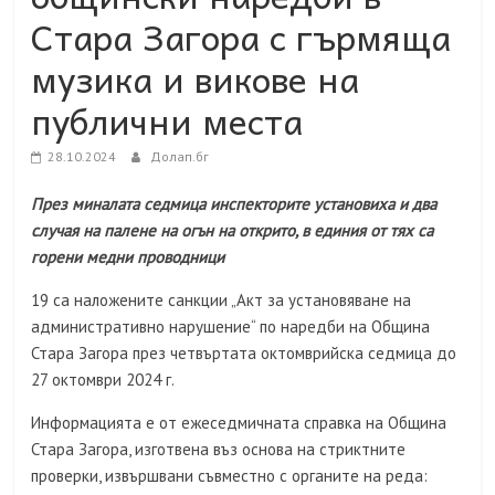
Стара Загора с гърмяща
музика и викове на
публични места
28.10.2024
Долап.бг
През миналата седмица инспекторите установиха и два
случая на палене на огън на открито, в единия от тях са
горени медни проводници
19 са наложените санкции „Акт за установяване на
административно нарушение“ по наредби на Община
Стара Загора през четвъртата октомврийска седмица до
27 октомври 2024 г.
Информацията е от ежеседмичната справка на Община
Стара Загора, изготвена въз основа на стриктните
проверки, извършвани съвместно с органите на реда: