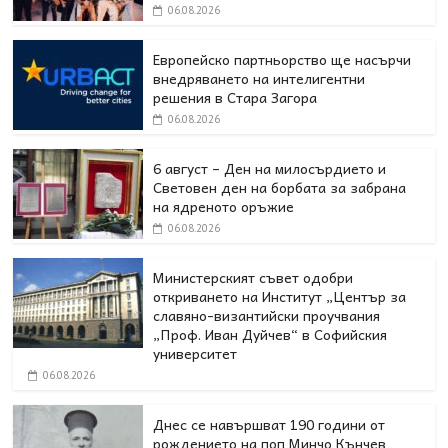
06.08.2026
Европейско партньорство ще насърчи
внедряването на интелигентни
решения в Стара Загора
06.08.2026
6 август – Ден на милосърдието и
Световен ден на борбата за забрана
на ядреното оръжие
06.08.2026
Министерският съвет одобри
откриването на Институт „Център за
славяно-византийски проучвания
„Проф. Иван Дуйчев“ в Софийския
университет
06.08.2026
Днес се навършват 190 години от
рождението на поп Минчо Кънчев